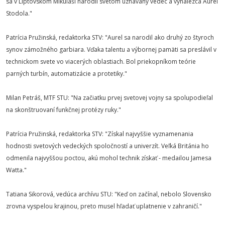
sa v Liptovskom Mikuláši narodil svetom uznávaný vedec a vynálezca Aurel
Stodola."
Patrícia Pružinská, redaktorka STV: "Aurel sa narodil ako druhý zo štyroch
synov zámožného garbiara. Vďaka talentu a výbornej pamäti sa preslávil v
technickom svete vo viacerých oblastiach. Bol priekopníkom teórie
parných turbín, automatizácie a protetiky."
Milan Petráš, MTF STU: "Na začiatku prvej svetovej vojny sa spolupodieľal
na skonštruovaní funkčnej protézy ruky."
Patrícia Pružinská, redaktorka STV: "Získal najvyššie vyznamenania
hodnosti svetových vedeckých spoločností a univerzít. Veľká Británia ho
odmenila najvyššou poctou, akú mohol technik získať - medailou Jamesa
Watta."
Tatiana Sikorová, vedúca archívu STU: "Keď on začínal, nebolo Slovensko
zrovna vyspelou krajinou, preto musel hľadať uplatnenie v zahraničí."