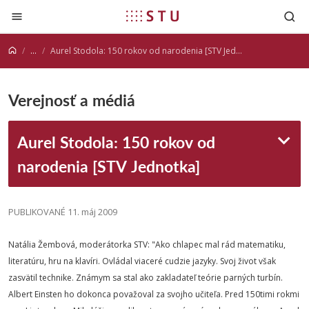
Prejsť na obsah
...
Aurel Stodola: 150 rokov od narodenia [STV Jednotka]
Verejnosť a médiá
Aurel Stodola: 150 rokov od
narodenia [STV Jednotka]
PUBLIKOVANÉ 11. máj 2009
Natália Žembová, moderátorka STV: "Ako chlapec mal rád matematiku,
literatúru, hru na klavíri. Ovládal viaceré cudzie jazyky. Svoj život však
zasvätil technike. Známym sa stal ako zakladateľ teórie parných turbín.
Albert Einsten ho dokonca považoval za svojho učiteľa. Pred 150timi rokmi