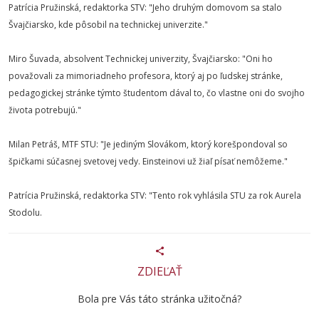
Patrícia Pružinská, redaktorka STV: "Jeho druhým domovom sa stalo
Švajčiarsko, kde pôsobil na technickej univerzite."
Miro Šuvada, absolvent Technickej univerzity, Švajčiarsko: "Oni ho
považovali za mimoriadneho profesora, ktorý aj po ľudskej stránke,
pedagogickej stránke týmto študentom dával to, čo vlastne oni do svojho
života potrebujú."
Milan Petráš, MTF STU: "Je jediným Slovákom, ktorý korešpondoval so
špičkami súčasnej svetovej vedy. Einsteinovi už žiaľ písať nemôžeme."
Patrícia Pružinská, redaktorka STV: "Tento rok vyhlásila STU za rok Aurela
Stodolu.
ZDIEĽAŤ
Bola pre Vás táto stránka užitočná?