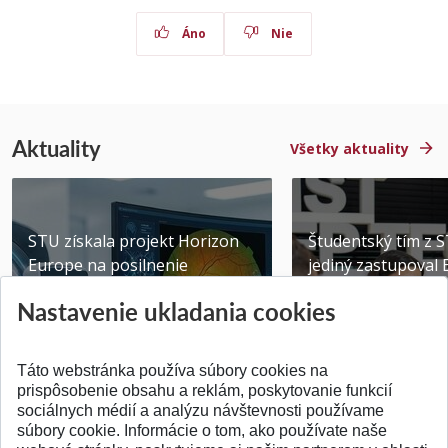
Áno
Nie
Aktuality
Všetky aktuality
STU získala projekt Horizon
Študentský tím z 
Europe na posilnenie
jediný zastupoval 
výskumu AI v oftalmol...
Južnej Kórei
Nastavenie ukladania cookies
Publikované 31.07.2026
Publikované 27.07.20
Táto webstránka používa súbory cookies na
prispôsobenie obsahu a reklám, poskytovanie funkcií
sociálnych médií a analýzu návštevnosti používame
súbory cookie. Informácie o tom, ako používate naše