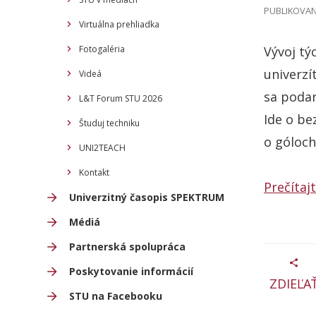
PUBLIKOVANÉ
Virtuálna prehliadka
Fotogaléria
Vývoj tý
univerzí
Videá
sa podar
L&T Forum STU 2026
Ide o be
Študuj techniku
o góloch
UNI2TEACH
Kontakt
Prečítajt
Univerzitný časopis SPEKTRUM
Médiá
Partnerská spolupráca
Poskytovanie informácií
ZDIEĽA
STU na Facebooku