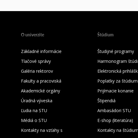
O univerzite
Štúdium
Základné informácie
Študijné programy
Tlačové správy
Harmonogram štúdi
Galéria rektorov
Elektronická prihláš
Fakulty a pracoviská
Poplatky za štúdium
Akademické orgány
Prijímacie konanie
Úradná výveska
Štipendiá
Ľudia na STU
Ambasádori STU
Médiá o STU
E-shop (literatúra)
Kontakty na vzťahy s
Kontakty na štúdiu