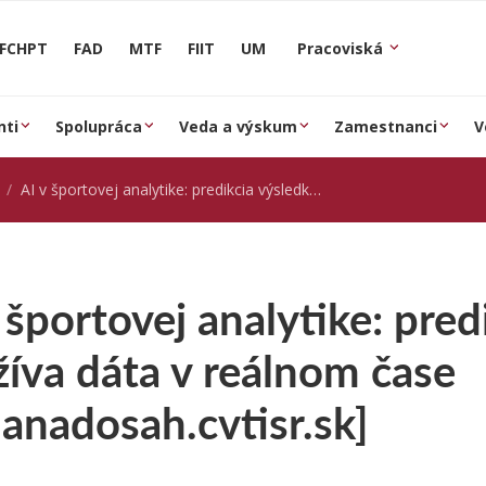
FCHPT
FAD
MTF
FIIT
UM
Pracoviská
nti
Spolupráca
Veda a výskum
Zamestnanci
V
AI v športovej analytike: predikcia výsledkov využíva dáta v reálnom čase [vedanadosah.cvtisr.sk]
 športovej analytike: pred
íva dáta v reálnom čase
anadosah.cvtisr.sk]