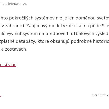
 22. február 2026
chto pokročilých systémov nie je len doménou svetov
t v zahraničí. Zaujímavý model vznikol aj na pôde Slo
ilo vyvinúť systém na predpoveď futbalových výsled
zplatné databázy, ktoré obsahujú podrobné histori
 a zostavách.
e si viac
Bola pre V
Ť