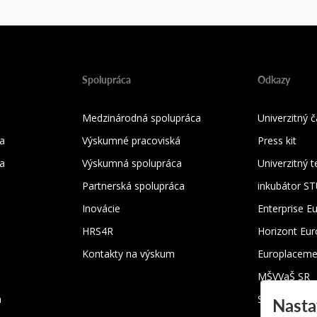
Spolupráca
Odkazy
Medzinárodná spolupráca
Univerzitný
a
Výskumné pracoviská
Press kit
ka
Výskumná spolupráca
Univerzitný 
Partnerská spolupráca
inkubátor S
Inovácie
Enterprise E
HRS4R
Horizont Eu
Kontakty na výskum
Europlaceme
MŠVVaŠ SR
m
SRK
Nasta