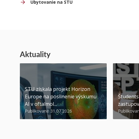
Ubytovanie na STU
Aktuality
STU získala projekt Horizon
Europe na posilnenie výskumu
Študents
AI v oftalmol...
zastupov
Publikované 31.07.2026
Publikova