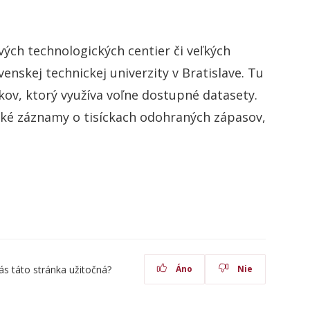
ých technologických centier či veľkých
venskej technickej univerzity v Bratislave. Tu
kov, ktorý využíva voľne dostupné datasety.
cké záznamy o tisíckach odohraných zápasov,
ás táto stránka užitočná?
Áno
Nie