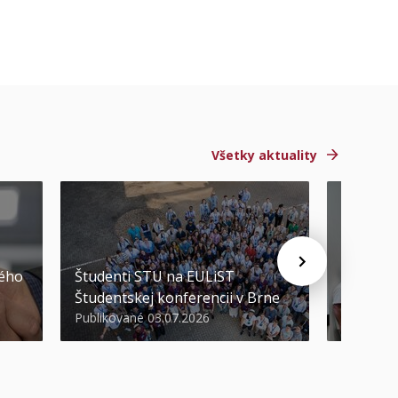
Všetky aktuality
STU ocen
kého
Študenti STU na EULiST
najúspeš
Študentskej konferencii v Brne
športov
Publikované 03.07.2026
Publikova