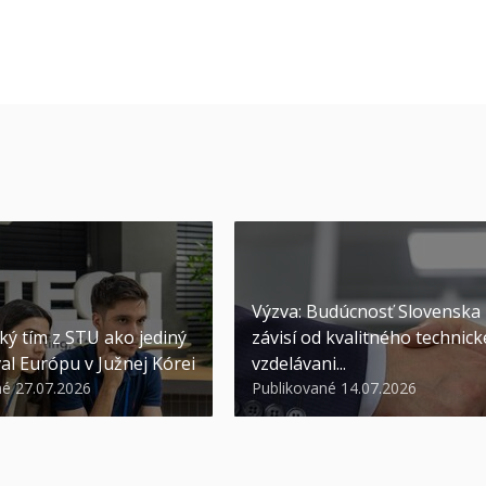
Výzva: Budúcnosť Slovenska
ký tím z STU ako jediný
závisí od kvalitného technic
al Európu v Južnej Kórei
vzdelávani...
né 27.07.2026
Publikované 14.07.2026