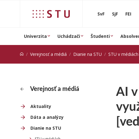
Prejsť na obsah
SvF
SjF
FEI
Univerzita
Uchádzači
Študenti
Absolve
Verejnosť a médiá
Dianie na STU
STU v médiách
AI v
Verejnosť a médiá
využ
Aktuality
[ved
Dáta a analýzy
Dianie na STU
STU v médiách