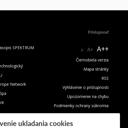
Prístupnosť
A++
 časopis SPEKTRUM
A+
A
Čiernobiela verzia
technologický
Mapa stránky
TU
RSS
urope Network
Vyhlásenie o prístupnosti
rópa
Upozornenie na chybu
nt
Podmienky ochrany súkromia
Využívanie cookies
venie ukladania cookies
Oznamovanie protispoločenskej