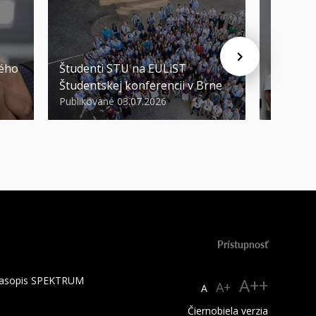
STU ocen
kého
Študenti STU na EULiST
najúspeš
Študentskej konferencii v Brne
športov
Publikované 03.07.2026
Publikova
Prístupnosť
 časopis SPEKTRUM
A++
A+
A
Čiernobiela verzia