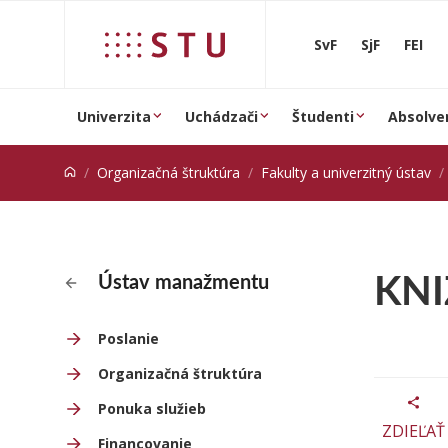
Prejsť na obsah
SvF
SjF
FEI
Univerzita
Uchádzači
Študenti
Absolve
Organizačná štruktúra
Fakulty a univerzitný ústav
KNI
Ústav manažmentu
Poslanie
Organizačná štruktúra
Ponuka služieb
ZDIEĽAŤ
Financovanie