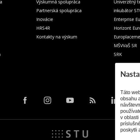
ka
Výskumná spolupráca
Univerzitný 
Partnerská spolupráca
inkubátor S
Inovácie
Enterprise E
HRS4R
Horizont Eu
Kontakty na výskum
Europlaceme
MŠVVaŠ SR
m
SRK
Nasta
Táto web
obsahu a
návštevn
používat
v oblasti
príslušn
poskytli 