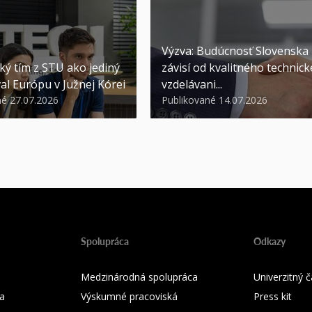
Výzva: Budúcnosť Slovenska
ký tím z STU ako jediný
závisí od kvalitného technic
al Európu v Južnej Kórei
vzdelávani...
né 27.07.2026
Publikované 14.07.2026
Spolupráca
Odkazy
Medzinárodná spolupráca
Univerzitný
a
Výskumné pracoviská
Press kit