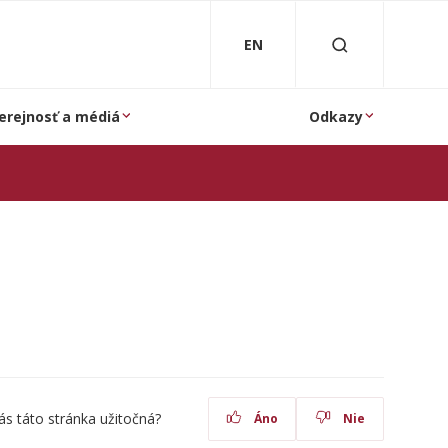
EN
erejnosť a médiá
Odkazy
ás táto stránka užitočná?
Áno
Nie