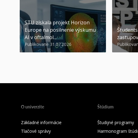
STU získala projekt Horizon
Europe na posilnenie výskumu
Študents
AI v oftalmol...
zastupov
Publikované 31.07.2026
Publikova
O univerzite
Štúdium
Základné informácie
Študijné programy
Tlačové správy
Harmonogram štúdi