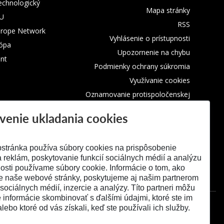
technologický
Mapa stránky
TU
RSS
urope Network
Vyhlásenie o prístupnosti
rópa
Upozornenie na chybu
nt
Podmienky ochrany súkromia
Využívanie cookies
Oznamovanie protispoločenskej
činnosti
venie ukladania cookies
stránka používa súbory cookies na prispôsobenie
 reklám, poskytovanie funkcií sociálnych médií a analýzu
osti používame súbory cookie. Informácie o tom, ako
e naše webové stránky, poskytujeme aj našim partnerom
 sociálnych médií, inzercie a analýzy. Títo partneri môžu
é informácie skombinovať s ďalšími údajmi, ktoré ste im
alebo ktoré od vás získali, keď ste používali ich služby.