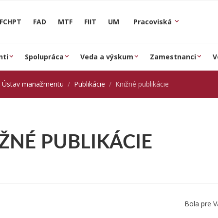
FCHPT
FAD
MTF
FIIT
UM
Pracoviská
nti
Spolupráca
Veda a výskum
Zamestnanci
V
Ústav manažmentu
Publikácie
Knižné publikácie
ŽNÉ PUBLIKÁCIE
Bola pre V