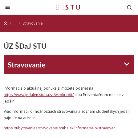
Prejsť na obsah
...
Stravovanie
ÚZ ŠDaJ STU
Stravovanie
Informácie o aktuálnej ponuke si môžete pozrieť na
https://www.jedalen.stuba.sk/webkredit/
a na Prezentačnom mieste v
jedálni.
Viac informácií o možnostiach stravovania a zoznam študentských jedální
nájdete na adrese:
https://ubytovanieastravovanie.stuba.sk/informacie-o-stravovani