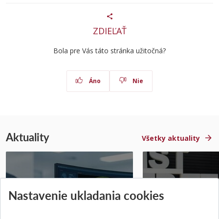
ZDIEĽAŤ
Bola pre Vás táto stránka užitočná?
Áno
Nie
Aktuality
Všetky aktuality
STU získala projekt Horizon
Študentský tím z 
Nastavenie ukladania cookies
Europe na posilnenie
jediný zastupoval 
výskumu AI v oftalmol...
Južnej Kórei
Publikované 31.07.2026
Publikované 27.07.20