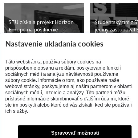
STU získala projekt Horizon
Študentský tím z 
Europe na posilnenie
jediný zastupoval 
výskumu AI v oftalmol...
Južnej Kórei
Nastavenie ukladania cookies
Publikované 31.07.2026
Publikované 27.07.20
Táto webstránka používa súbory cookies na
prispôsobenie obsahu a reklám, poskytovanie funkcií
sociálnych médií a analýzu návštevnosti používame
súbory cookie. Informácie o tom, ako používate naše
webové stránky, poskytujeme aj našim partnerom v oblasti
SPÄŤ NA VRCH
sociálnych médií, inzercie a analýzy. Títo partneri môžu
príslušné informácie skombinovať s ďalšími údajmi, ktoré
ste im poskytli alebo ktoré od vás získali, keď ste používali
ich služby.
Spravovať možnosti