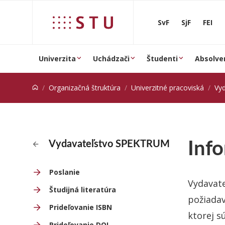
Prejsť na obsah
SvF
SjF
FEI
Univerzita
Uchádzači
Študenti
Absolve
Organizačná štruktúra
Univerzitné pracoviská
Vy
Info
Vydavateľstvo SPEKTRUM
Poslanie
Vydavate
Študijná literatúra
požiadav
Prideľovanie ISBN
ktorej s
Prideľovanie DOI