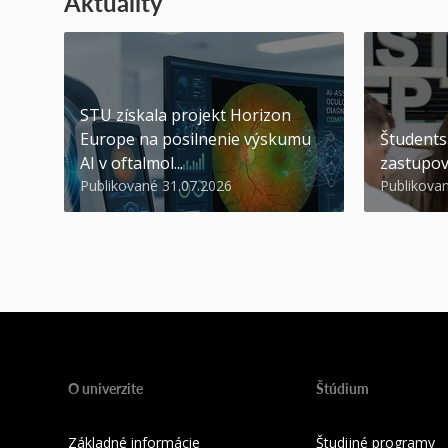
Aktuality
STU získala projekt Horizon
Europe na posilnenie výskumu
Študents
AI v oftalmol...
zastupov
Publikované 31.07.2026
Publikova
O univerzite
Štúdium
Základné informácie
Študijné programy