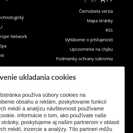
A+
A
Čiernobiela verzia
technologický
Mapa stránky
TU
RSS
urope Network
Vyhlásenie o prístupnosti
rópa
Upozornenie na chybu
nt
Podmienky ochrany súkromia
Využívanie cookies
venie ukladania cookies
Oznamovanie protispoločenskej
činnosti
bstránka používa súbory cookies na
obenie obsahu a reklám, poskytovanie funkcií
ych médií a analýzu návštevnosti používame
cookie. Informácie o tom, ako používate naše
stránky, poskytujeme aj našim partnerom v oblasti
ch médií, inzercie a analýzy. Títo partneri môžu