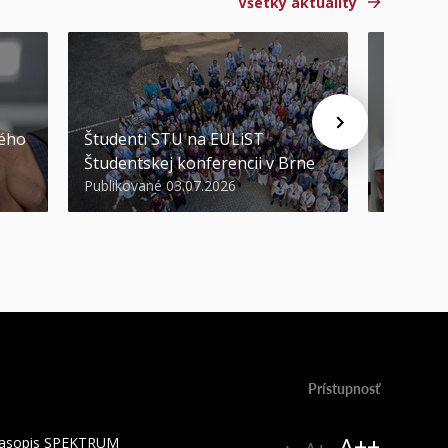
Všetky aktuality
STU ocen
kého
Študenti STU na EULiST
najúspeš
Študentskej konferencii v Brne
športov
Publikované 03.07.2026
Publikova
Prístupnosť
A++
 časopis SPEKTRUM