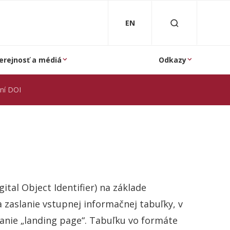
EN
erejnosť a médiá
Odkazy
aní DOI
tal Object Identifier) na základe
 zaslanie vstupnej informačnej tabuľky, v
vanie „landing page“. Tabuľku vo formáte