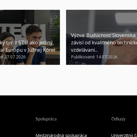
Výzva: Budúcnosť Slovenska
ký tím z STU ako jediný
závisí od kvalitného technic
al Európu v Južnej Kórei
vzdelávani...
né 27.07.2026
Publikované 14.07.2026
Spolupráca
Odkazy
Medzinárodná spolupráca
Univerzitný