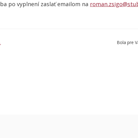
eba po vyplnení zaslať emailom na
roman.zsigo@stub
Bola pre V
Ť