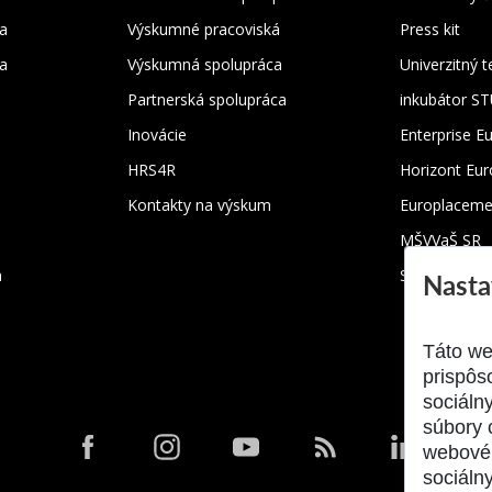
a
Výskumné pracoviská
Press kit
ka
Výskumná spolupráca
Univerzitný 
Partnerská spolupráca
inkubátor S
Inovácie
Enterprise E
HRS4R
Horizont Eu
Kontakty na výskum
Europlaceme
MŠVVaŠ SR
m
SRK
Nasta
Táto we
prispôs
sociáln
súbory 
webové 
sociálny