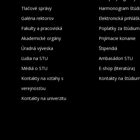
Tlačové správy
Harmonogram štúdi
Galéria rektorov
Elektronická prihláš
Fakulty a pracoviská
Poplatky za štúdium
Akademické orgány
Prijímacie konanie
Úradná výveska
Štipendiá
Ľudia na STU
Ambasádori STU
Médiá o STU
E-shop (literatúra)
Kontakty na vzťahy s
Kontakty na štúdiu
verejnosťou
Kontakty na univerzitu