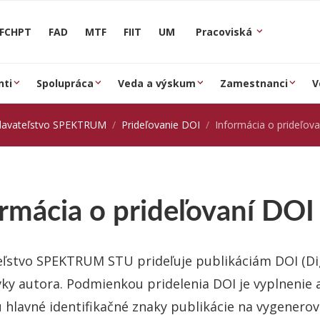
FCHPT
FAD
MTF
FIIT
UM
Pracoviská
nti
Spolupráca
Veda a výskum
Zamestnanci
V
davateľstvo SPEKTRUM
Prideľovanie DOI
Informácia o prideľov
rmácia o prideľovaní DOI
ľstvo SPEKTRUM STU prideľuje publikáciám DOI (Digi
ky autora. Podmienkou pridelenia DOI je vyplnenie a
ú hlavné identifikačné znaky publikácie na vygenero