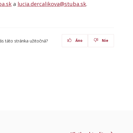
a.sk
a
lucia.dercalikova@stuba.sk
.
ás táto stránka užitočná?
Áno
Nie