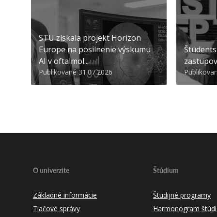
STU získala projekt Horizon
Europe na posilnenie výskumu
Študents
AI v oftalmol...
zastupov
Publikované 31.07.2026
Publikova
O univerzite
Štúdium
Základné informácie
Študijné programy
Tlačové správy
Harmonogram štúdi