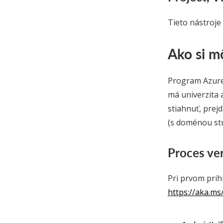
Tieto nástroje
Ako si m
Program Azure 
má univerzita 
stiahnuť, prej
(s doménou stu
Proces ver
Pri prvom prih
https://aka.ms