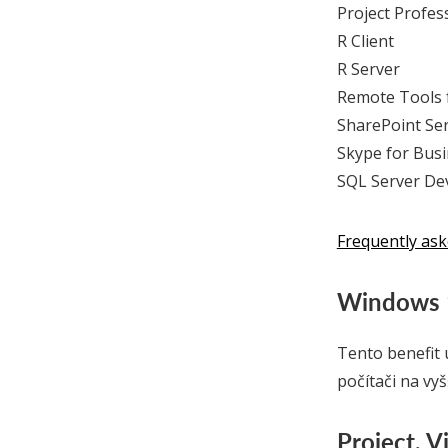
Project Profes
R Client
R Server
Remote Tools f
SharePoint Se
Skype for Busi
SQL Server De
Frequently ask
Windows 1
Tento benefit
počítači na vy
Project, V