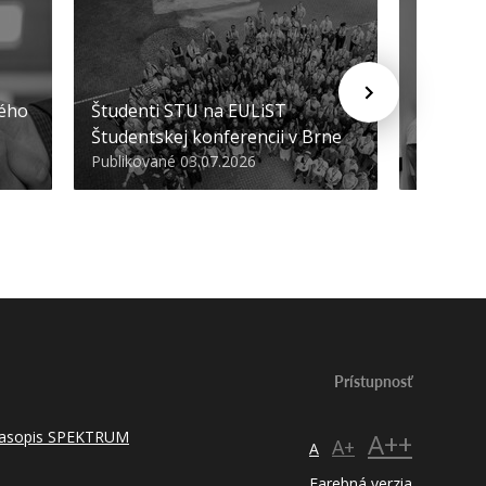
STU ocen
kého
Študenti STU na EULiST
najúspeš
Študentskej konferencii v Brne
športov
Publikované 03.07.2026
Publikova
Prístupnosť
 časopis SPEKTRUM
A++
A+
A
Farebná verzia