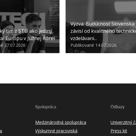
Výzva: Budúcnosť Slovenska
ký tím z STU ako jediný
závisí od kvalitného technic
al Európu v Južnej Kórei
vzdelávani...
né 27.07.2026
Publikované 14.07.2026
Spolupráca
Odkazy
Medzinárodná spolupráca
Univerzitný
a
Výskumné pracoviská
Press kit