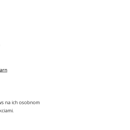
n
earn
ws na ich osobnom
kciami.