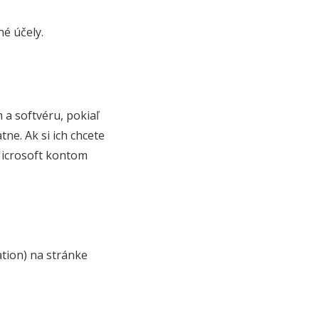
é účely.
a softvéru, pokiaľ
ne. Ak si ich chcete
Microsoft kontom
ation) na stránke