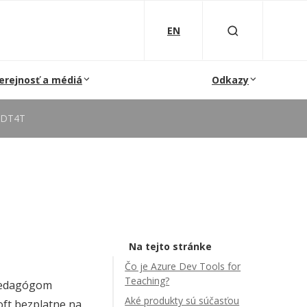
EN
erejnosť a médiá
Odkazy
ADT4T
Na tejto stránke
Čo je Azure Dev Tools for
Teaching?
 pedagógom
Aké produkty sú súčasťou
oft bezplatne na