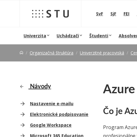
Prejsť na obsah
SvF
SjF
FEI
Univerzita
Uchádzači
Študenti
Absolve
Organizačná štruktúra
Univerzitné pracoviská
Cen
Azure 
Návody
Nastavenie e-mailu
Čo je Az
Elektronické podpisovanie
Google Workspace
Program Azure
profesionálne 
Microsoft 365 Education