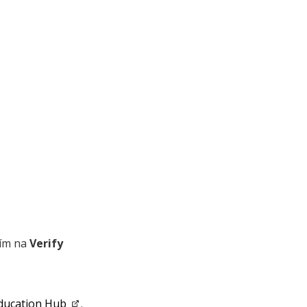
tím na
Verify
ducation Hub
.