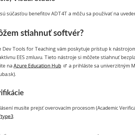
 sú súčasťou benefitov ADT4T a môžu sa používať na uveden
ôžem stiahnuť softvér?
Dev Tools for Teaching vám poskytuje prístup k nástrojom 
aktívnu EES zmluvu. Tieto nástroje si môžete stiahnuť bezplat
dite na
Azure Education Hub
a prihláste sa univerzitným 
ba.sk).
ifikácie
lásení musíte prejsť overovacím procesom (Academic Verific
/type3
.