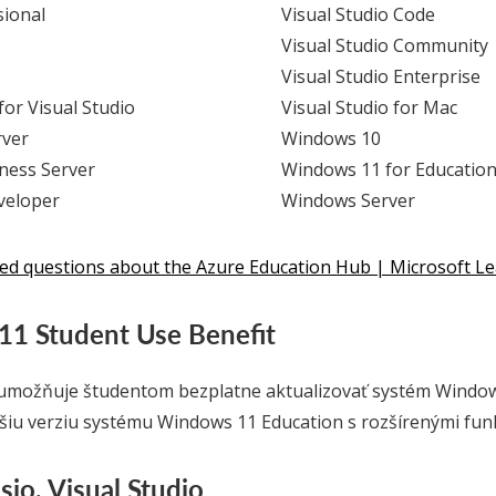
sional
Visual Studio Code
Visual Studio Community
Visual Studio Enterprise
or Visual Studio
Visual Studio for Mac
rver
Windows 10
ness Server
Windows 11 for Educatio
veloper
Windows Server
ed questions about the Azure Education Hub | Microsoft L
1 Student Use Benefit
 umožňuje študentom bezplatne aktualizovať systém Windo
ššiu verziu systému Windows 11 Education s rozšírenými fun
isio, Visual Studio