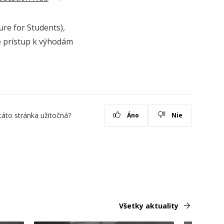
ure for Students),
re prístup k výhodám
táto stránka užitočná?
Áno
Nie
Všetky aktuality