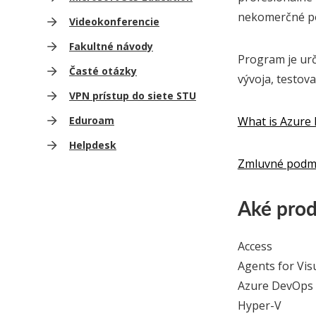
nekomerčné po
Videokonferencie
Fakultné návody
Program je ur
Časté otázky
vývoja, testov
VPN prístup do siete STU
Eduroam
What is Azure 
Helpdesk
Zmluvné podmi
Aké prod
Access
Agents for Vis
Azure DevOps 
Hyper-V