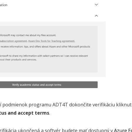
í podmienok programu ADT4T dokončite verifikáciu kliknu
tus and accept terms
.
rifikácia ukončená a softvér budete mať dostupný v
Azure E