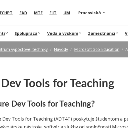
FCHPT
FAD
MTF
FIIT
UM
Pracoviská
nti
Spolupráca
Veda a výskum
Zamestnanci
V
trum výpočtovej techniky
Návody
Microsoft 365 Education
Dev Tools for Teaching
ure Dev Tools for Teaching?
 Dev Tools for Teaching (ADT4T) poskytuje študentom a
vývojárske nástroje, softvér a služby od spoločnosti Micros