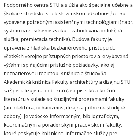
Podporného centra STU a slúžia ako špeciálne učebne a
školiace stredisko s celoslovenskou pôsobnosťou. Sú
vybavené potrebnými asistenčnými technológiami (napr.
systém na zosilnenie zvuku – zabudovaná indukčná
slučka, premietacia technika). Budova fakulty je
upravená z hľadiska bezbariérového prístupu do
všetkých verejne prístupných priestorov a je vybavená
výťahmi spĺňajúcimi príslušné požiadavky, ako aj
bezbariérovou toaletou. Knižnica a študovňa
Akademická knižnica Fakulty architektúry a dizajnu STU
sa špecializuje na odbornú časopiseckú a knižnú
literatúru v súlade so študijnými programami fakulty
(architektúra, urbanizmus, dizajn a príbuzné študijné
odbory). Je vedecko-informačným, bibliografickým,
koordinačným a poradenským pracoviskom fakulty,
ktoré poskytuje knižnično-informačné služby pre