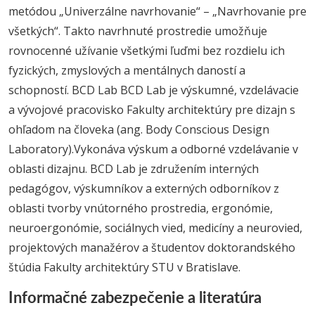
metódou „Univerzálne navrhovanie“ – „Navrhovanie pre
všetkých“. Takto navrhnuté prostredie umožňuje
rovnocenné užívanie všetkými ľuďmi bez rozdielu ich
fyzických, zmyslových a mentálnych daností a
schopností. BCD Lab BCD Lab je výskumné, vzdelávacie
a vývojové pracovisko Fakulty architektúry pre dizajn s
ohľadom na človeka (ang. Body Conscious Design
Laboratory).Vykonáva výskum a odborné vzdelávanie v
oblasti dizajnu. BCD Lab je združením interných
pedagógov, výskumníkov a externých odborníkov z
oblasti tvorby vnútorného prostredia, ergonómie,
neuroergonómie, sociálnych vied, medicíny a neurovied,
projektových manažérov a študentov doktorandského
štúdia Fakulty architektúry STU v Bratislave.
Informačné zabezpečenie a literatúra