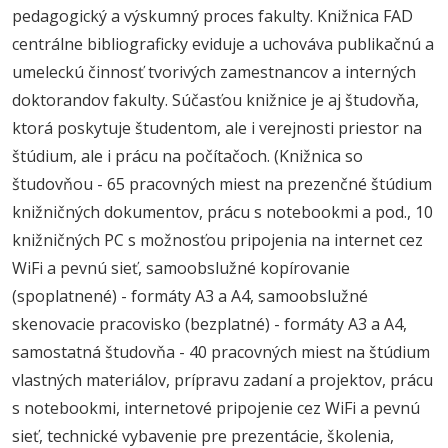
pedagogický a výskumný proces fakulty. Knižnica FAD
centrálne bibliograficky eviduje a uchováva publikačnú a
umeleckú činnosť tvorivých zamestnancov a interných
doktorandov fakulty. Súčasťou knižnice je aj študovňa,
ktorá poskytuje študentom, ale i verejnosti priestor na
štúdium, ale i prácu na počítačoch. (Knižnica so
študovňou - 65 pracovných miest na prezenčné štúdium
knižničných dokumentov, prácu s notebookmi a pod., 10
knižničných PC s možnosťou pripojenia na internet cez
WiFi a pevnú sieť, samoobslužné kopírovanie
(spoplatnené) - formáty A3 a A4, samoobslužné
skenovacie pracovisko (bezplatné) - formáty A3 a A4,
samostatná študovňa - 40 pracovných miest na štúdium
vlastných materiálov, prípravu zadaní a projektov, prácu
s notebookmi, internetové pripojenie cez WiFi a pevnú
sieť, technické vybavenie pre prezentácie, školenia,