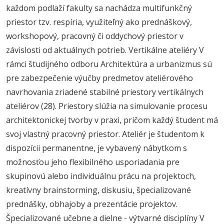
každom podlaží fakulty sa nachádza multifunkčný
priestor tzv. respíria, využiteľný ako prednáškový,
workshopový, pracovný či oddychový priestor v
závislosti od aktuálnych potrieb. Vertikálne ateliéry V
rámci študijného odboru Architektúra a urbanizmus sú
pre zabezpečenie výučby predmetov ateliérového
navrhovania zriadené stabilné priestory vertikálnych
ateliérov (28). Priestory slúžia na simulovanie procesu
architektonickej tvorby v praxi, pričom každý študent má
svoj vlastný pracovný priestor. Ateliér je študentom k
dispozícii permanentne, je vybavený nábytkom s
možnosťou jeho flexibilného usporiadania pre
skupinovú alebo individuálnu prácu na projektoch,
kreatívny brainstorming, diskusiu, špecializované
prednášky, obhajoby a prezentácie projektov.
Špecializované učebne a dielne - výtvarné disciplíny V