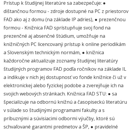
Prístup k študijnej literatúre sa zabezpečuje: ●
dištančnou formou - zdroje dostupné na PC z priestorov
FAD ako aj z domu (na základe IP adries), ● prezenčnou
formou - Knižnica FAD sprístupňuje svoj fond na
prezenčné aj absenčné štúdium, umožňuje na
knižničných PC licencovaný prístup k online periodikám
a Slovenským technickým normám, ● knižnica
každoročne aktualizuje zoznamy študijnej literatúry
študijných programov FAD podľa ročníkov na základe IL
a indikuje v nich jej dostupnosť vo fonde knižnice či už v
elektronickej alebo fyzickej podobe a zverejňuje ich na
svojich webových stránkach. Knižnica FAD STU: ● sa
špecializuje na odbornú knižnú a časopiseckú literatúru
v súlade so študijnými programami fakulty a s
príbuznými a súvisiacimi odbormi výučby, ktoré sú
schvaľované garantmi predmetov a ŠP, ● pravidelné