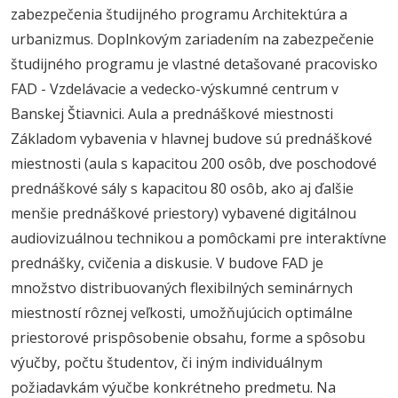
zabezpečenia študijného programu Architektúra a
urbanizmus. Doplnkovým zariadením na zabezpečenie
študijného programu je vlastné detašované pracovisko
FAD - Vzdelávacie a vedecko-výskumné centrum v
Banskej Štiavnici. Aula a prednáškové miestnosti
Základom vybavenia v hlavnej budove sú prednáškové
miestnosti (aula s kapacitou 200 osôb, dve poschodové
prednáškové sály s kapacitou 80 osôb, ako aj ďalšie
menšie prednáškové priestory) vybavené digitálnou
audiovizuálnou technikou a pomôckami pre interaktívne
prednášky, cvičenia a diskusie. V budove FAD je
množstvo distribuovaných flexibilných seminárnych
miestností rôznej veľkosti, umožňujúcich optimálne
priestorové prispôsobenie obsahu, forme a spôsobu
výučby, počtu študentov, či iným individuálnym
požiadavkám výučbe konkrétneho predmetu. Na