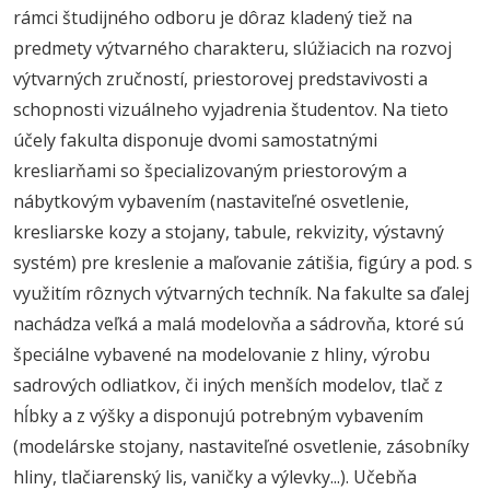
rámci študijného odboru je dôraz kladený tiež na
predmety výtvarného charakteru, slúžiacich na rozvoj
výtvarných zručností, priestorovej predstavivosti a
schopnosti vizuálneho vyjadrenia študentov. Na tieto
účely fakulta disponuje dvomi samostatnými
kresliarňami so špecializovaným priestorovým a
nábytkovým vybavením (nastaviteľné osvetlenie,
kresliarske kozy a stojany, tabule, rekvizity, výstavný
systém) pre kreslenie a maľovanie zátišia, figúry a pod. s
využitím rôznych výtvarných techník. Na fakulte sa ďalej
nachádza veľká a malá modelovňa a sádrovňa, ktoré sú
špeciálne vybavené na modelovanie z hliny, výrobu
sadrových odliatkov, či iných menších modelov, tlač z
hĺbky a z výšky a disponujú potrebným vybavením
(modelárske stojany, nastaviteľné osvetlenie, zásobníky
hliny, tlačiarenský lis, vaničky a výlevky...). Učebňa