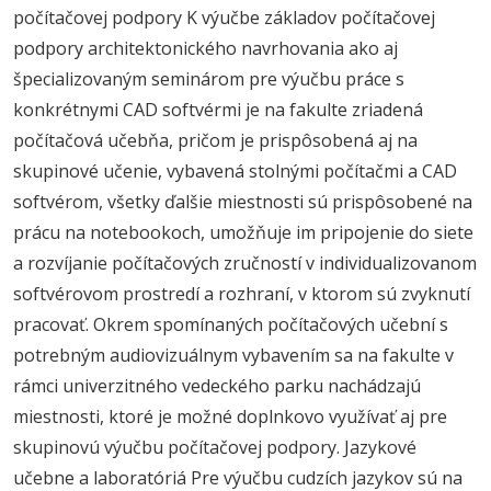
počítačovej podpory K výučbe základov počítačovej
podpory architektonického navrhovania ako aj
špecializovaným seminárom pre výučbu práce s
konkrétnymi CAD softvérmi je na fakulte zriadená
počítačová učebňa, pričom je prispôsobená aj na
skupinové učenie, vybavená stolnými počítačmi a CAD
softvérom, všetky ďalšie miestnosti sú prispôsobené na
prácu na notebookoch, umožňuje im pripojenie do siete
a rozvíjanie počítačových zručností v individualizovanom
softvérovom prostredí a rozhraní, v ktorom sú zvyknutí
pracovať. Okrem spomínaných počítačových učební s
potrebným audiovizuálnym vybavením sa na fakulte v
rámci univerzitného vedeckého parku nachádzajú
miestnosti, ktoré je možné doplnkovo využívať aj pre
skupinovú výučbu počítačovej podpory. Jazykové
učebne a laboratóriá Pre výučbu cudzích jazykov sú na