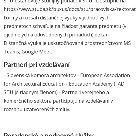
STU ustanovuje Študijný poriadok STU. (Dostupné na:
https://www.stuba.sk/buxus/docs/stu/pracoviska/rekto
Formy a rozsah dištančnej výuky v jednotlivých
predmetoch schvaľuje na žiadosť garanta predmetu (v
ojedinelých a odovodnených prípadoch) dekan.
Dištančná výuka je uskutočňovaná prostredníctvom MS
Teams, Google Meet.
Partneri pri vzdelávaní
- Slovenská komora architektov - European Association
for Architectural Education - Education Academy (FAD
STU je riadnym členom) - Partneri verejného a
komerčného sektora participujú na vzdelávaní v
rozsahu uzatvorených zmluv.
Poradenské a podporné služby