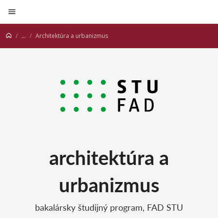
Prejsť na obsah
...
Architektúra a urbanizmus
architektúra a
urbanizmus
bakalársky študijný program, FAD STU