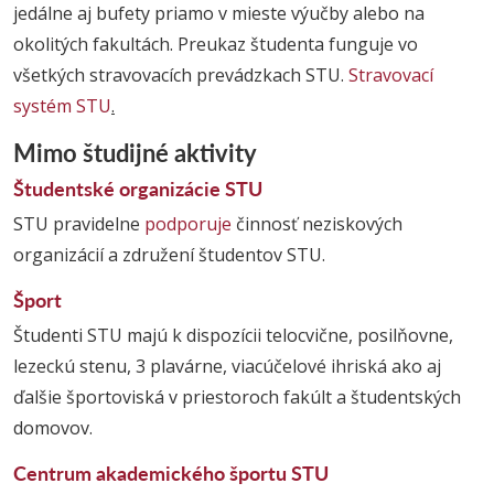
jedálne aj bufety priamo v mieste výučby alebo na
okolitých fakultách. Preukaz študenta funguje vo
všetkých stravovacích prevádzkach STU.
Stravovací
systém STU
.
Mimo študijné aktivity
Študentské organizácie STU
STU pravidelne
podporuje
činnosť neziskových
organizácií a združení študentov STU.
Šport
Študenti STU majú k dispozícii telocvične, posilňovne,
lezeckú stenu, 3 plavárne, viacúčelové ihriská ako aj
ďalšie športoviská v priestoroch fakúlt a študentských
domovov.
Centrum akademického športu STU