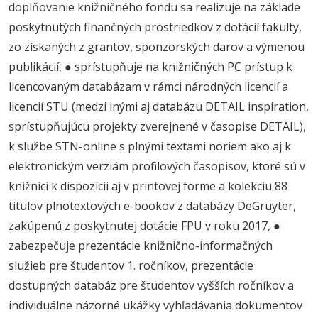
doplňovanie knižničného fondu sa realizuje na základe
poskytnutých finančných prostriedkov z dotácií fakulty,
zo získaných z grantov, sponzorských darov a výmenou
publikácií, ● sprístupňuje na knižničných PC prístup k
licencovaným databázam v rámci národných licencií a
licencií STU (medzi inými aj databázu DETAIL inspiration,
sprístupňujúcu projekty zverejnené v časopise DETAIL),
k službe STN-online s plnými textami noriem ako aj k
elektronickým verziám profilových časopisov, ktoré sú v
knižnici k dispozícii aj v printovej forme a kolekciu 88
titulov plnotextových e-bookov z databázy DeGruyter,
zakúpenú z poskytnutej dotácie FPU v roku 2017, ●
zabezpečuje prezentácie knižnično-informačných
služieb pre študentov 1. ročníkov, prezentácie
dostupných databáz pre študentov vyšších ročníkov a
individuálne názorné ukážky vyhľadávania dokumentov