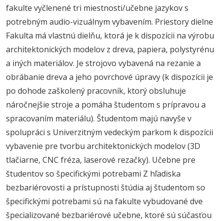
fakulte vyčlenené tri miestnosti/učebne jazykov s
potrebným audio-vizuálnym vybavením. Priestory dielne
Fakulta má vlastnú dielňu, ktorá je k dispozícii na výrobu
architektonických modelov z dreva, papiera, polystyrénu
a iných materiálov. Je strojovo vybavená na rezanie a
obrábanie dreva a jeho povrchové úpravy (k dispozícii je
po dohode zaškolený pracovník, ktorý obsluhuje
náročnejšie stroje a pomáha študentom s prípravou a
spracovaním materiálu). Študentom majú navyše v
spolupráci s Univerzitným vedeckým parkom k dispozícii
vybavenie pre tvorbu architektonických modelov (3D
tlačiarne, CNC fréza, laserové rezačky). Učebne pre
študentov so špecifickými potrebami Z hľadiska
bezbariérovosti a prístupnosti štúdia aj študentom so
špecifickými potrebami sú na fakulte vybudované dve
špecializované bezbariérové učebne, ktoré sú súčasťou