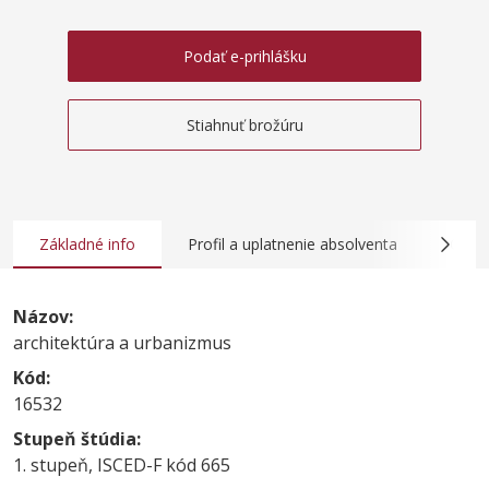
Podať e-prihlášku
Stiahnuť brožúru
Základné info
Profil a uplatnenie absolventa
Obsah
Názov:
architektúra a urbanizmus
Kód:
16532
Stupeň štúdia:
1. stupeň, ISCED-F kód 665