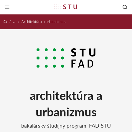
Prejsť na obsah
...
Architektúra a urbanizmus
architektúra a
urbanizmus
bakalársky študijný program, FAD STU