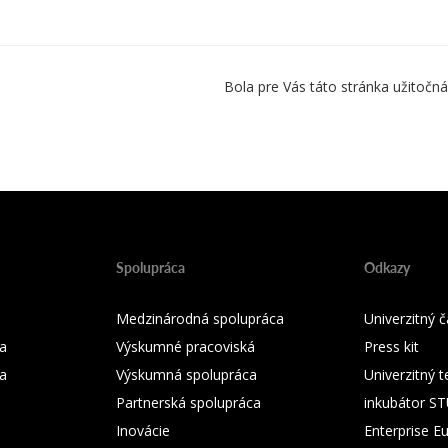
Bola pre Vás táto stránka užitočná
Spolupráca
Odkazy
Medzinárodná spolupráca
Univerzitný
a
Výskumné pracoviská
Press kit
ka
Výskumná spolupráca
Univerzitný 
Partnerská spolupráca
inkubátor S
Inovácie
Enterprise E