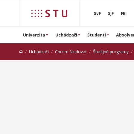
Prejsť na obsah
SvF
SjF
FEI
Univerzita
Uchádzači
Študenti
Absolve
Uchádzači
Chcem študovať
Študijné programy