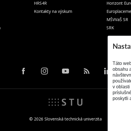
HRS4R
Horizont Eu
Kontakty na výskum
Europlaceme
MŠVVaŠ SR
m
SRK
Nasta
Táto web
obsahu a
návštevn
používat
v oblasti
príslušn
poskytli 
© 2026 Slovenská technická univerzita