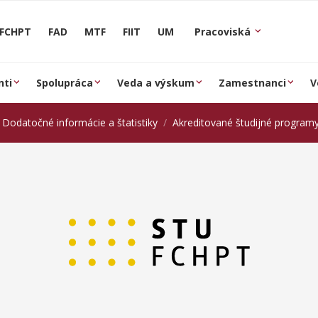
FCHPT
FAD
MTF
FIIT
UM
Pracoviská
nti
Spolupráca
Veda a výskum
Zamestnanci
V
Dodatočné informácie a štatistiky
Akreditované študijné program