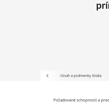
pr
Profil a uplatnenie absolventa
Obsah a podmienky štúdia
Požadované schopnosti a pre