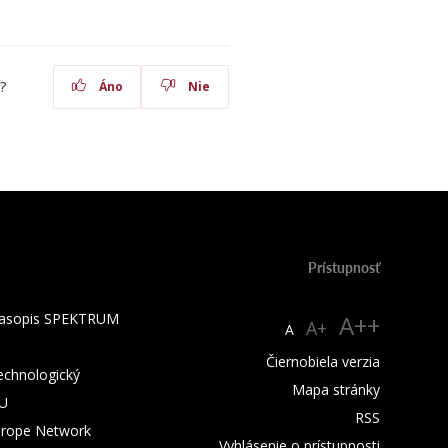
?
Áno
Nie
Prístupnosť
 časopis SPEKTRUM
A++
A+
A
Čiernobiela verzia
technologický
Mapa stránky
TU
RSS
urope Network
Vyhlásenie o prístupnosti