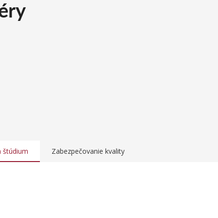
éry
a štúdium
Zabezpečovanie kvality