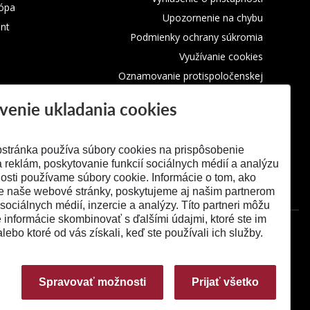
rópa
Upozornenie na chybu
nt
Podmienky ochrany súkromia
Využívanie cookies
Oznamovanie protispoločenskej
činnosti
venie ukladania cookies
stránka používa súbory cookies na prispôsobenie
 reklám, poskytovanie funkcií sociálnych médií a analýzu
osti používame súbory cookie. Informácie o tom, ako
e naše webové stránky, poskytujeme aj našim partnerom
 sociálnych médií, inzercie a analýzy. Títo partneri môžu
é informácie skombinovať s ďalšími údajmi, ktoré ste im
alebo ktoré od vás získali, keď ste používali ich služby.
Spravovať možnosti
Prijať všetko