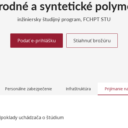
írodné a syntetické polym
inžiniersky študijný program, FCHPT STU
Podať e-prihlášku
Stiahnuť brožúru
Personálne zabezpečenie
Infraštruktúra
Prijímanie n
dpoklady uchádzača o štúdium