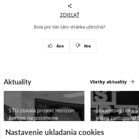
ZDIEĽAŤ
Bola pre Vás táto stránka užitočná?
Áno
Nie
Aktuality
Všetky aktuality
STU získala projekt Horizon
Študentský tím z 
Europe na posilnenie
jediný zastupoval 
výskumu AI v oftalmol...
Južnej Kórei
Nastavenie ukladania cookies
Publikované 31.07.2026
Publikované 27.07.20