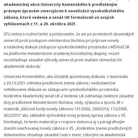
akademickej obce Univerzity Komenského k predloženým
právnym úpravám smerujúcim k novelizácii vysokoškolského
zákona, ktoré vedenie a senát UK formulovali vo svojich
vyhláseniach z 11. a 20. októbra 2021.
STU vníma s rozhorčením a poľutovaním, že ani po protestoch slovenských
univerzít proti postupom ministerstva školstva pri príprave novely
a následnej diskusii zástupcov vysokoškolského prostredia s MŠVVaŠ SR
na platforme ministerstvom zriadenej konzultačnej skupiny, rezort
nezohľadňuje zásadné výhrady univerzít proti snahám obmedziť ich
akademické slobody.
Univerzita Komenského, ako účastník spomínanej diskusie, v stanovisku
z 20.10.2021 odmieta predložené znenie zákona i nedostatočné
reflektovanie diskusie so zástupcami vysokoškolského prostredia.
Konkrétne Akademický senát UK a Vedenie UK odmietajú niektoré zásadné
tézy predložené Ministerstvom školstva, vedy, výskumu a športu SR v
materiáli „Kľúčové body novely zákonov 131/2002, 269/2018, 172/2005,
422/2015“ ako základné východiská novej právnej úpravy zákona o VŠ.
Konštatujú, že tento materiál je v rozpore dokonca aj s paragrafovým
znením navrhovanej novely zákona o VŠ. „Konkrétne znenie predložených
dokumentov obsahuje zásadné časti v znení, s ktorými sa akademická