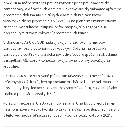
obec UK nemôže stotožniť pre ich rozpor s princípmi akademickej
samosprávy, a dôrazne ich odmieta. Rovnako kriticky vnímame aj fakt, že
predmetné dokumenty nie sú výsledkom diskusie zástupcov
vysokoškolského prostredia s MŠVVaŠ SR na platforme ministerstvom
zriadenej konzultačnej skupiny, práve naopak, sú v rozpore s už
dosiahnutým stavom rokovaní predmetnej skupiny.“
V stanovisku AS UK a VUK naďalej trvajú na zachovaní princípov
samosprávnosti a autonómnosti vysokých škôl, najmä práva AS
samostatne voliť rektora a dekanov, schvaľovať rozpočet a nakladanie
s majetkom VŠ, ktoré v kontexte novej právnej úpravy považujú za
kruciálne.
AS UK a VUK sú rozčarované prístupom MŠVVaŠ SR pri riešení otázok
reformy vysokých škôl, keď opakovane prichádza k nerešpektovaniu už
dosiahnutých výsledkov rokovaní zo strany MŠVVaŠ SR, čo vnímajú ako
snahu o politizáciu vysokých škôl.
Kolégium rektora STU a Akademický senát STU sa budú predloženým
návrhom novely vysokoškolského zákona a ďalším postupom univerzity
v tejto veci zaoberať na zasadnutiach v pondelok 25. októbra 2021.