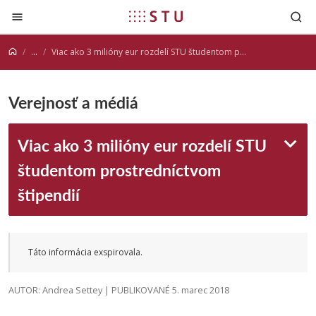
Prejsť na obsah
...
Viac ako 3 milióny eur rozdelí STU študentom prostredníctvom štipendií
Verejnosť a médiá
Viac ako 3 milióny eur rozdelí STU
študentom prostredníctvom
štipendií
Táto informácia exspirovala.
AUTOR: Andrea Settey | PUBLIKOVANÉ 5. marec 2018