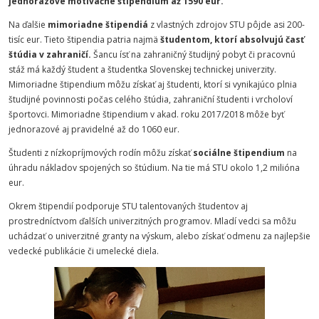
jednorazové motivačné štipendium až 1590 eur.
Na ďalšie
mimoriadne štipendiá
z vlastných zdrojov STU pôjde asi 200-
tisíc eur. Tieto štipendia patria najmä
študentom, ktorí absolvujú časť
štúdia v zahraničí.
Šancu ísť na zahraničný študijný pobyt či pracovnú
stáž má každý študent a študentka Slovenskej technickej univerzity.
Mimoriadne štipendium môžu získať aj študenti, ktorí si vynikajúco plnia
študijné povinnosti počas celého štúdia, zahraniční študenti i vrcholoví
športovci. Mimoriadne štipendium v akad. roku 2017/2018 môže byť
jednorazové aj pravidelné až do 1060 eur.
Študenti z nízkopríjmových rodín môžu získať
sociálne štipendium
na
úhradu nákladov spojených so štúdium. Na tie má STU okolo 1,2 milióna
eur.
Okrem štipendií podporuje STU talentovaných študentov aj
prostredníctvom ďalších univerzitných programov. Mladí vedci sa môžu
uchádzať o univerzitné granty na výskum, alebo získať odmenu za najlepšie
vedecké publikácie či umelecké diela.