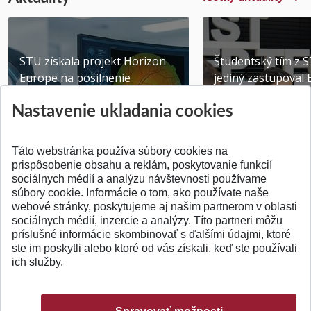
STU získala projekt Horizon
Študentský tím z 
Europe na posilnenie
jediný zastupoval 
výskumu AI v oftalmol...
Južnej Kórei
Nastavenie ukladania cookies
Publikované 31.07.2026
Publikované 27.07.20
Táto webstránka používa súbory cookies na
prispôsobenie obsahu a reklám, poskytovanie funkcií
sociálnych médií a analýzu návštevnosti používame
súbory cookie. Informácie o tom, ako používate naše
webové stránky, poskytujeme aj našim partnerom v oblasti
SPÄŤ NA VRCH
sociálnych médií, inzercie a analýzy. Títo partneri môžu
príslušné informácie skombinovať s ďalšími údajmi, ktoré
ste im poskytli alebo ktoré od vás získali, keď ste používali
ich služby.