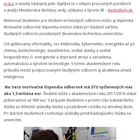
prácu
a vysoký nástupný plat. Vyplýva to z údajov pracovných portáloch
a analýz Ministerstva školstva, vedy, výskumu a športu SR –
lepšieškoly.sk.
Motivovať študentov pre štúdium technických odborov môžu aj štipendiá.
Motivačné odborové štipendia možno získať pri štúdium väčšiny
študijných odborov ponúkaných Slovenskou technickou univerzitou.
Od aplikovanej informatiky, cez elektroniku, kybernetiku i energetiku až po
chémiu, biotechnológie, stavebníctvo, vodné stavby a vodné
hospodárstvo či energetické a dopravné stroje a zariadenia,
automatizáciu a výrobné technológie. V tomto akademickom roku
pribudla medzi podporovanými študijnými odbormi aj atraktívna umelá
inteligencia.
Na tieto motivačné štipendia odborové má STU vyčlenených viac
ako 1,3 milióna eur
. Študent môže v akademickom roku 2017/2018 získať
jednorazovo až 960 eur. V prípade študentov v prvom roku bakalárskeho
štúdia sú dôležité výsledky štúdia v poslednom ročníku na strednej škole.
Pri starších študentoch rozhodujú výsledky predchádzajúceho štúdia na
univerzite.