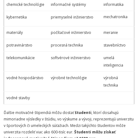
chemické technológie
informačné systémy
informatika
mechatronika
kybernetika
priemyselné inžinierstvo
materiály
počítačové inžinierstvo
meranie
potravinárstvo
procesná technika
stavebníctvo
telekomunikácie
softvérové inžinierstvo
umelá
inteligencia
vodné hospodárstvo
výrobné technológie
výrobná
technika
vodné stavby
Ďalšie motivačné štipendiá môžu dostať
študenti
, ktorí dosahujú
mimoriadne výsledky v štúdiu, vo výskume a vývoji, reprezentujú univerzitu
v športových či umeleckých súťažiach. Medzi takýchto študentov môže
univerzita rozdeliť viac ako 600-tisíc eur.
Študenti môžu získať