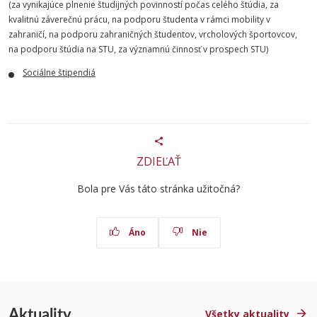
(za vynikajúce plnenie študijných povinností počas celého štúdia, za
kvalitnú záverečnú prácu, na podporu študenta v rámci mobility v
zahraničí, na podporu zahraničných študentov, vrcholových športovcov,
na podporu štúdia na STU, za významnú činnosť v prospech STU)
Sociálne štipendiá
ZDIEĽAŤ
Bola pre Vás táto stránka užitočná?
Áno
Nie
Aktuality
Všetky aktuality