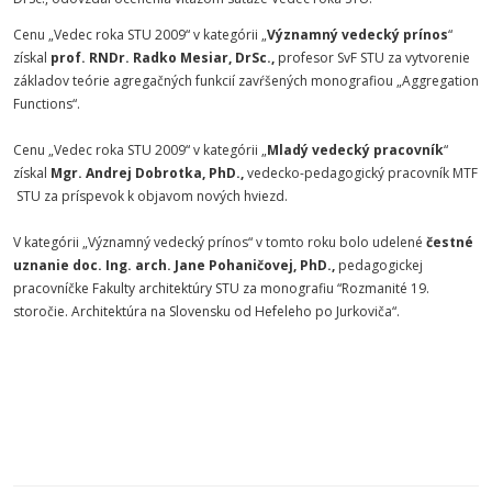
Cenu „Vedec roka STU 2009“ v kategórii „
Významný vedecký prínos
“
získal
prof. RNDr. Radko Mesiar, DrSc.,
profesor SvF STU za vytvorenie
základov teórie agregačných funkcií zavŕšených monografiou „Aggregation
Functions“.
Cenu „Vedec roka STU 2009“ v kategórii „
Mladý vedecký pracovník
“
získal
Mgr. Andrej Dobrotka, PhD.,
vedecko-pedagogický pracovník MTF
STU za príspevok k objavom nových hviezd.
V kategórii „Významný vedecký prínos“ v tomto roku bolo udelené
čestné
uznanie
doc. Ing. arch. Jane Pohaničovej, PhD.,
pedagogickej
pracovníčke Fakulty architektúry STU za monografiu “Rozmanité 19.
storočie. Architektúra na Slovensku od Hefeleho po Jurkoviča“.