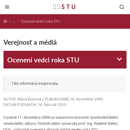
Prejsť na obsah
...
Ocenení vedci roka STU
Verejnosť a médiá
Ocenení vedci roka STU
Táto informácia exspirovala.
AUTOR: Mária Búciová | PUBLIKOVANÉ 14. december 2009
DÁTUM PODUJATIA: 14. február 2010
V piatok 11. decembra 2009 na vianočnom koncerte Vysokoškolského
umeleckého súboru Technik rektor univerzity prof. Ing. Vladimír Báleš,
DrSc., odovzdal ocenenia víťazom súťaže Vedec roka STU.