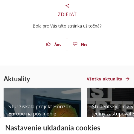
ZDIEĽAŤ
Bola pre Vás táto stránka užitočná?
Áno
Nie
Aktuality
Všetky aktuality
STU získala projekt Horizon
Študentský tím z 
Europe na posilnenie
jediný zastupoval 
výskumu AI v oftalmol...
Južnej Kórei
Nastavenie ukladania cookies
Publikované 31.07.2026
Publikované 27.07.20