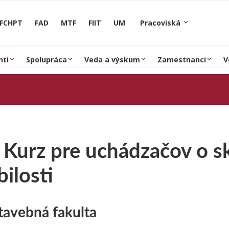
FCHPT
FAD
MTF
FIIT
UM
Pracoviská
nti
Spolupráca
Veda a výskum
Zamestnanci
V
 Kurz pre uchádzačov o s
ilosti
tavebná fakulta