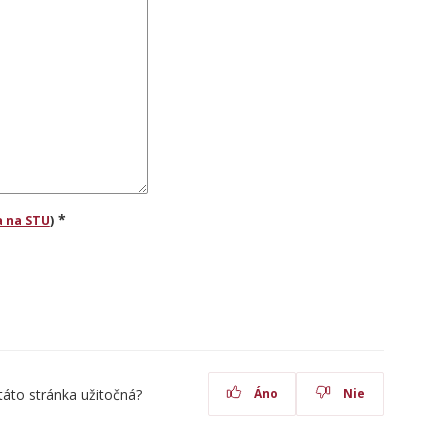
*
 na STU
)
táto stránka užitočná?
Áno
Nie