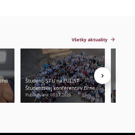
Všetky aktuality
STU ocen
kého
Študenti STU na EULiST
najúspeš
Študentskej konferencii v Brne
športov
Publikované 03.07.2026
Publikova