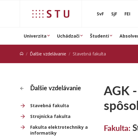
Prejsť na obsah
SvF
SjF
FEI
Univerzita
Uchádzači
Študenti
Absolve
Ďalšie vzdelávanie
Stavebná fakulta
AGK -
Ďalšie vzdelávanie
spôsob
Stavebná fakulta
Strojnícka fakulta
S
Fakulta:
Fakulta elektrotechniky a
informatiky