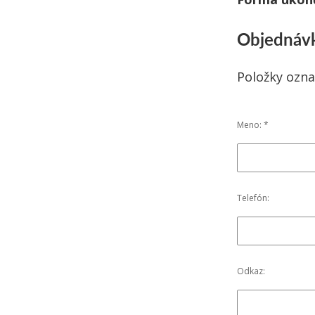
Objednávk
Položky ozna
Meno: *
Telefón:
Odkaz: