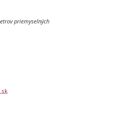
etrov priemyselných
.sk