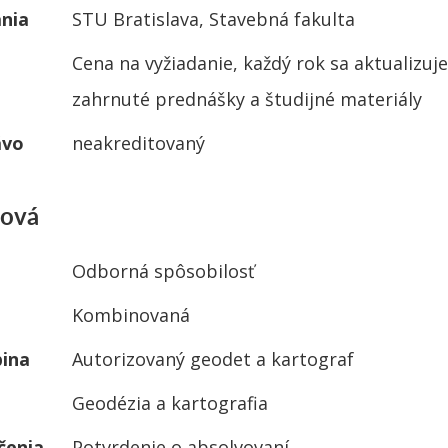
nia
STU Bratislava, Stavebná fakulta
Cena na vyžiadanie, každý rok sa aktualizuje 
zahrnuté prednášky a študijné materiály
ávo
neakreditovaný
lová
Odborná spôsobilosť
Kombinovaná
pina
Autorizovaný geodet a kartograf
Geodézia a kartografia
čenia
Potvrdenie o absolvovaní