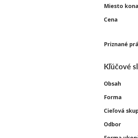
Miesto kona
Cena
Priznané pr
Kľúčové s
Obsah
Forma
Cieľová sku
Odbor
Forma ukon