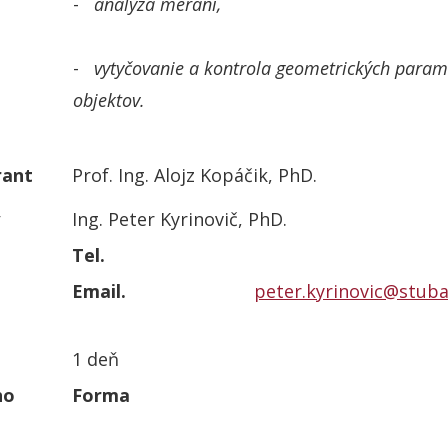
-
analýza meraní,
-
vytyčovanie a kontrola geometrických param
objektov.
rant
Prof. Ing. Alojz Kopáčik, PhD.
Ing. Peter Kyrinovič, PhD.
Tel.
Email.
peter.kyrinovic@stuba
1 deň
ho
Forma