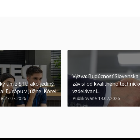
Výzva: Budúcnosť Slovenska
ký tím z STU ako jediný
závisí od kvalitného technic
al Európu v Južnej Kórei
vzdelávani...
né 27.07.2026
Publikované 14.07.2026