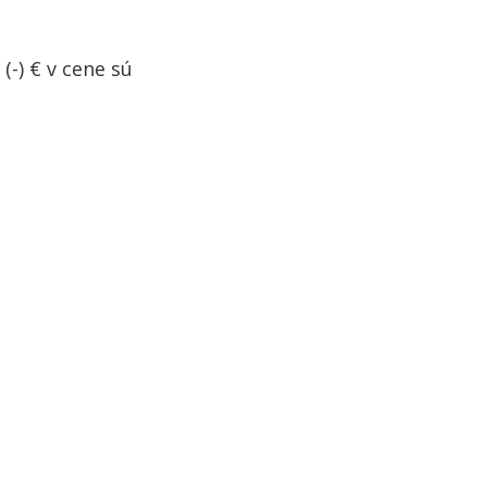
(-) € v cene sú