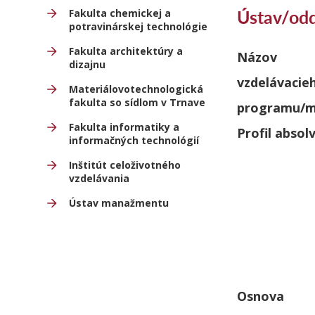
Ústav/odd
Fakulta chemickej a
potravinárskej technológie
Fakulta architektúry a
Názov
dizajnu
vzdelávacie
Materiálovotechnologická
fakulta so sídlom v Trnave
programu/m
Fakulta informatiky a
Profil absol
informačných technológií
Inštitút celoživotného
vzdelávania
Ústav manažmentu
Osnova