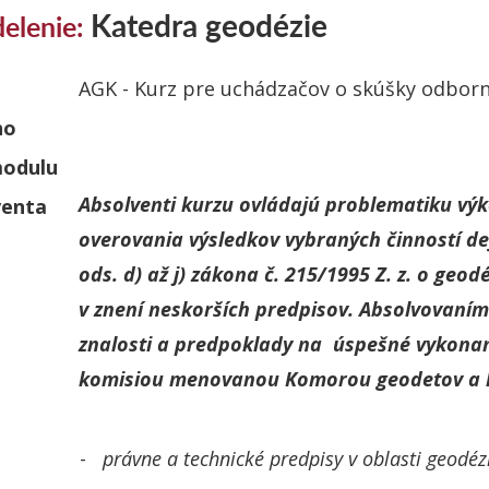
Katedra geodézie
elenie:
AGK - Kurz pre uchádzačov o skúšky odborn
ho
odulu
Absolventi kurzu ovládajú problematiku vý
venta
overovania výsledkov vybraných činností de
ods. d) až j) zákona č. 215/1995 Z. z. o geodé
v znení neskorších predpisov. Absolvovaním
znalosti a predpoklady na úspešné vykona
komisiou menovanou Komorou geodetov a 
-
právne a technické predpisy v oblasti geodézi