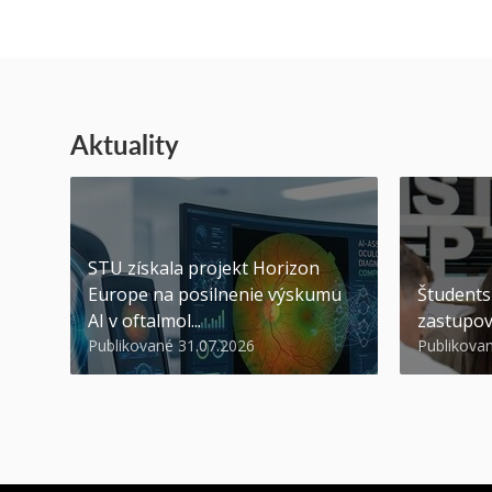
Aktuality
STU získala projekt Horizon
Europe na posilnenie výskumu
Študents
AI v oftalmol...
zastupov
Publikované 31.07.2026
Publikova