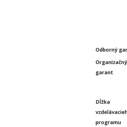
Odborný ga
Organizačný
garant
Dĺžka
vzdelávacie
programu