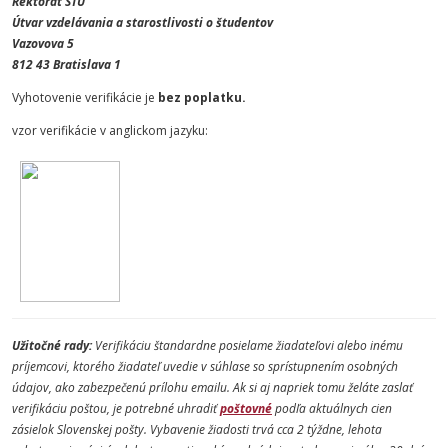
Rektorát STU
Útvar vzdelávania a starostlivosti o študentov
Vazovova 5
812 43 Bratislava 1
Vyhotovenie verifikácie je
bez poplatku.
vzor verifikácie v anglickom jazyku:
Užitočné rady:
Verifikáciu štandardne posielame žiadateľovi alebo inému
príjemcovi, ktorého žiadateľ uvedie v súhlase so sprístupnením osobných
údajov, ako zabezpečenú prílohu emailu. Ak si aj napriek tomu želáte zaslať
verifikáciu poštou, je potrebné uhradiť
poštovné
podľa aktuálnych cien
zásielok Slovenskej pošty. Vybavenie žiadosti trvá cca 2 týždne, lehota