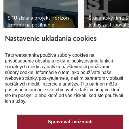
STU získala projekt Horizon
Študentský tím z 
Europe na posilnenie
jediný zastupoval 
výskumu AI v oftalmol...
Južnej Kórei
Nastavenie ukladania cookies
Publikované 31.07.2026
Publikované 27.07.20
Táto webstránka používa súbory cookies na
prispôsobenie obsahu a reklám, poskytovanie funkcií
sociálnych médií a analýzu návštevnosti používame
súbory cookie. Informácie o tom, ako používate naše
webové stránky, poskytujeme aj našim partnerom v oblasti
SPÄŤ NA VRCH
sociálnych médií, inzercie a analýzy. Títo partneri môžu
príslušné informácie skombinovať s ďalšími údajmi, ktoré
ste im poskytli alebo ktoré od vás získali, keď ste používali
ich služby.
Spravovať možnosti