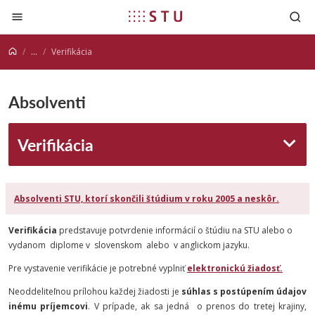
Prejsť na obsah
...
Verifikácia
Absolventi
Verifikácia
Absolventi STU, ktorí skončili štúdium v roku 2005 a neskôr.
Verifikácia
predstavuje potvrdenie informácií o štúdiu na STU alebo o
vydanom diplome v slovenskom alebo v anglickom jazyku.
Pre vystavenie verifikácie je potrebné vyplniť
elektronickú žiadosť.
Neoddeliteľnou prílohou každej žiadosti je
súhlas s postúpením údajov
inému príjemcovi
. V prípade, ak sa jedná o prenos do tretej krajiny,