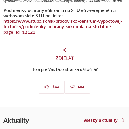
vyhotovenia závisí od dostupnosti archívnych údajov, teda maximálne 30 dní.
Podmienky ochrany súkromia na STU sú zverejnené na
webovom sídle STU na linke:
https://www.stuba.sk/sk/pracoviska/centrum-vypoctovej-
techniky/podmienky-ochrany-sukromia-na-stu.html?
page_id=12121
ZDIEĽAŤ
Bola pre Vás táto stránka užitočná?
Áno
Nie
Aktuality
Všetky aktuality