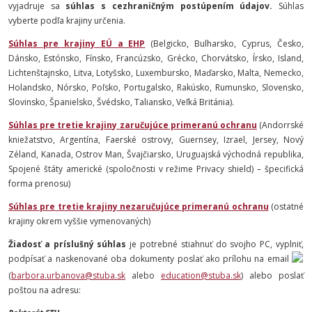
vyjadruje sa
súhlas s cezhraničným postúpením údajov.
Súhlas
vyberte podľa krajiny určenia.
Súhlas pre krajiny EÚ a EHP
(Belgicko, Bulharsko, Cyprus, Česko,
Dánsko, Estónsko, Fínsko, Francúzsko, Grécko, Chorvátsko, Írsko, Island,
Lichtenštajnsko, Litva, Lotyšsko, Luxembursko, Maďarsko, Malta, Nemecko,
Holandsko, Nórsko, Poľsko, Portugalsko, Rakúsko, Rumunsko, Slovensko,
Slovinsko, Španielsko, Švédsko, Taliansko, Veľká Británia).
Súhlas pre tretie krajiny zaručujúce primeranú ochranu
(Andorrské
kniežatstvo, Argentína, Faerské ostrovy, Guernsey, Izrael, Jersey, Nový
Zéland, Kanada, Ostrov Man, Švajčiarsko, Uruguajská východná republika,
Spojené štáty americké (spoločnosti v režime Privacy shield) – špecifická
forma prenosu)
Súhlas pre tretie krajiny nezaručujúce primeranú ochranu
(ostatné
krajiny okrem vyššie vymenovaných)
Žiadosť a príslušný súhlas
je potrebné stiahnuť do svojho PC, vyplniť,
podpísať a naskenované oba dokumenty poslať ako prílohu na email
(
barbora.urbanova@stuba.sk
alebo
education@stuba.sk
) alebo poslať
poštou na adresu: