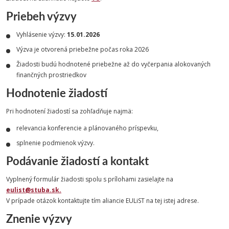
Priebeh výzvy
Vyhlásenie výzvy:
15.01.2026
Výzva je otvorená priebežne počas roka 2026
Žiadosti budú hodnotené priebežne až do vyčerpania alokovaných
finančných prostriedkov
Hodnotenie žiadostí
Pri hodnotení žiadostí sa zohľadňuje najmä:
relevancia konferencie a plánovaného príspevku,
splnenie podmienok výzvy.
Podávanie žiadostí a kontakt
Vyplnený formulár žiadosti spolu s prílohami zasielajte na
eulist@stuba.sk.
V prípade otázok kontaktujte tím aliancie EULiST na tej istej adrese.
Znenie výzvy