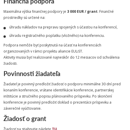
Finančná podpora
Maximálna výška finančnej podpory je
3 000 EUR / grant
. Finančné
prostriedky sú určené na:
úhradu nákladov na prepravu spojených s účasťou na konferencií,
úhradu registračného poplatku (vložného) na konferenciu.
Podpora nemôže byť poskytnutá na účasť na konferenciách
organizovaných v rámci projektu aliancie EULiST.
Aktivity musia byť realizované najneskôr do 12 mesiacov od schválenia
žiadosti.
Povinnosti žiadateľa
Žiadateľ je povinný predložiť žiadosť o podporu minimálne 30 dní pred
konaním konferencie, vrátane identifikácie konferencie, partnerskej
inštitúcie a stručného popisu plánovaného príspevku. Po skončení
konferencie je povinný predložiť doklad o prezentácii príspevku a
záverečné vyúčtovanie.
Žiadosť o grant
Žiadosť na stiahnutie nájdete
TU
.