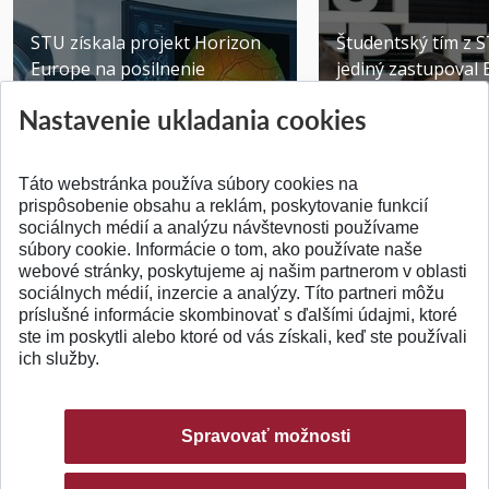
STU získala projekt Horizon
Študentský tím z 
Europe na posilnenie
jediný zastupoval 
výskumu AI v oftalmol...
Južnej Kórei
Nastavenie ukladania cookies
Publikované 31.07.2026
Publikované 27.07.20
Táto webstránka používa súbory cookies na
prispôsobenie obsahu a reklám, poskytovanie funkcií
sociálnych médií a analýzu návštevnosti používame
súbory cookie. Informácie o tom, ako používate naše
webové stránky, poskytujeme aj našim partnerom v oblasti
SPÄŤ NA VRCH
sociálnych médií, inzercie a analýzy. Títo partneri môžu
príslušné informácie skombinovať s ďalšími údajmi, ktoré
ste im poskytli alebo ktoré od vás získali, keď ste používali
ich služby.
Spravovať možnosti