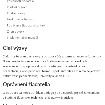
Povinnosti žiadateľa
Žiadosť o grant
Priebeh výzvy
Hodnotenie žiadostí
Podávanie žiadostí a kontakt
Znenie výzvy
Implementačný manuál
Cieľ výzvy
Cieľom tejto grantovej výzvy je podpora účasti zamestnancov a študentov
Slovenskej technickej univerzity v Bratislave na medzinárodných
konferenciách, spojená s aktívnym vystúpením prostredníctvom
prezentácie, alebo príspevku formou spoluautorstva s minimálne jedným
ďalším zástupcom členskej univerzity aliancie EULiST.
Oprávnení žiadatelia
O podporu sa môžu uchádzať pedagogickí a nepedagogickí zamestnanci
a študenti Slovenskej technickej univerzity v Bratislave.