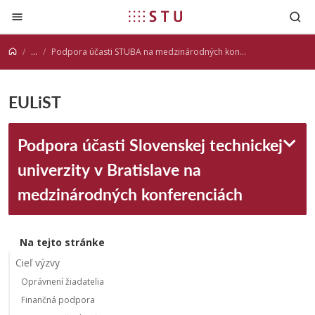
Prejsť na obsah
...
Podpora účasti STUBA na medzinárodných konferenciách
EULiST
Podpora účasti Slovenskej technickej
univerzity v Bratislave na
medzinárodných konferenciách
Na tejto stránke
Cieľ výzvy
Oprávnení žiadatelia
Finančná podpora