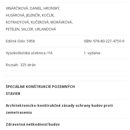
VINÁRČIKOVÁ, DANIEL, HRONSKÝ,
HUSÁROVÁ, JELENČÍK, KOČLÍK,
KOTRADYOVÁ, KUČEROVÁ, MORÁVKOVÁ,
PETELEN, SALCER, URLANDOVÁ
Edičné číslo: 5958
ISBN: 978-80-227-4750-9
Vysokoškolská učebnica / FA
1. vydanie
Rozsah: 325 strán
ŠPECIÁLNE KONŠTRUKCIE POZEMNÝCH
STAVIEB
Architektonicko-konštrukčné zásady ochrany budov proti
zemetraseniu
Zdravotná neškodnosť budov