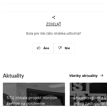
ZDIEĽAŤ
Bola pre Vás táto stránka užitočná?
Áno
Nie
Aktuality
Všetky aktuality
STU získala projekt Horizon
Študentský tím z 
Europe na posilnenie
jediný zastupoval 