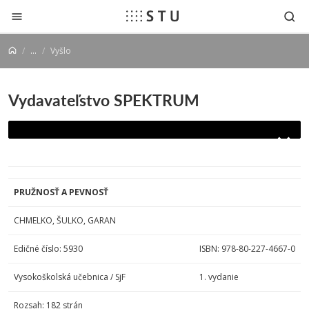
Prejsť na obsah
...
Vyšlo
Vydavateľstvo SPEKTRUM
PRUŽNOSŤ A PEVNOSŤ
CHMELKO, ŠULKO, GARAN
Edičné číslo: 5930
ISBN: 978-80-227-4667-0
Vysokoškolská učebnica / SjF
1. vydanie
Rozsah: 182 strán