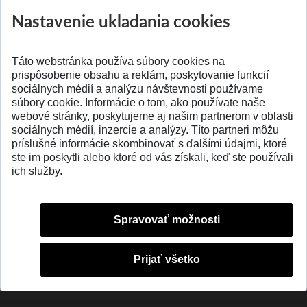
výskumu AI v oftalmol...
Južnej Kórei
Nastavenie ukladania cookies
Publikované 31.07.2026
Publikované 27.07.20
Táto webstránka používa súbory cookies na
prispôsobenie obsahu a reklám, poskytovanie funkcií
sociálnych médií a analýzu návštevnosti používame
súbory cookie. Informácie o tom, ako používate naše
webové stránky, poskytujeme aj našim partnerom v oblasti
SPÄŤ NA VRCH
sociálnych médií, inzercie a analýzy. Títo partneri môžu
príslušné informácie skombinovať s ďalšími údajmi, ktoré
ste im poskytli alebo ktoré od vás získali, keď ste používali
ich služby.
Spravovať možnosti
Prijať všetko
© 2026 Slovenská technická univerzita