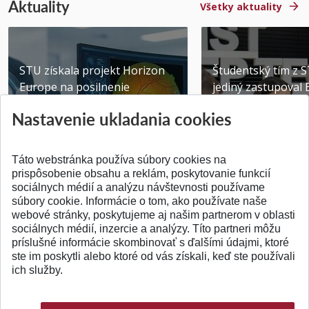
Aktuality
Všetky aktuality
STU získala projekt Horizon
Študentský tím z 
Europe na posilnenie
jediný zastupoval 
výskumu AI v oftalmol...
Južnej Kórei
Nastavenie ukladania cookies
Publikované 31.07.2026
Publikované 27.07.20
Táto webstránka používa súbory cookies na
prispôsobenie obsahu a reklám, poskytovanie funkcií
sociálnych médií a analýzu návštevnosti používame
súbory cookie. Informácie o tom, ako používate naše
webové stránky, poskytujeme aj našim partnerom v oblasti
SPÄŤ NA VRCH
sociálnych médií, inzercie a analýzy. Títo partneri môžu
príslušné informácie skombinovať s ďalšími údajmi, ktoré
ste im poskytli alebo ktoré od vás získali, keď ste používali
ich služby.