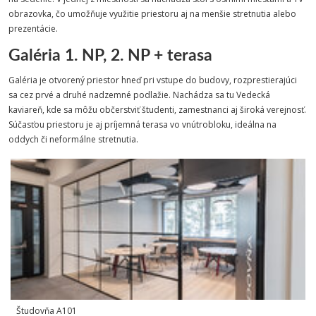
obrazovka, čo umožňuje využitie priestoru aj na menšie stretnutia alebo
prezentácie.
Galéria 1. NP, 2. NP + terasa
Galéria je otvorený priestor hneď pri vstupe do budovy, rozprestierajúci
sa cez prvé a druhé nadzemné podlažie. Nachádza sa tu Vedecká
kaviareň, kde sa môžu občerstviť študenti, zamestnanci aj široká verejnosť.
Súčasťou priestoru je aj príjemná terasa vo vnútrobloku, ideálna na
oddych či neformálne stretnutia.
Študovňa A101