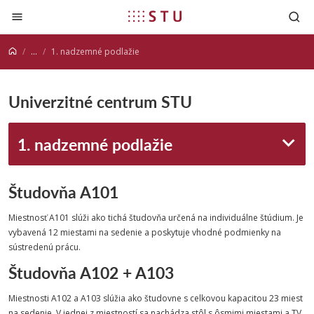
Prejsť na obsah
...
1. nadzemné podlažie
Univerzitné centrum STU
1. nadzemné podlažie
Študovňa A101
Miestnosť A101 slúži ako tichá študovňa určená na individuálne štúdium. Je
vybavená 12 miestami na sedenie a poskytuje vhodné podmienky na
sústredenú prácu.
Študovňa A102 + A103
Miestnosti A102 a A103 slúžia ako študovne s celkovou kapacitou 23 miest
na sedenie. V jednej z miestností sa nachádza stôl s ôsmimi miestami a TV