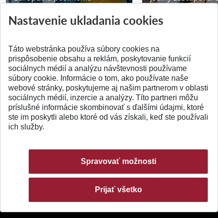
výskumu AI v oftalmol...
Južnej Kórei
Nastavenie ukladania cookies
Publikované 31.07.2026
Publikované 27.07.20
Táto webstránka používa súbory cookies na
prispôsobenie obsahu a reklám, poskytovanie funkcií
sociálnych médií a analýzu návštevnosti používame
súbory cookie. Informácie o tom, ako používate naše
webové stránky, poskytujeme aj našim partnerom v oblasti
SPÄŤ NA VRCH
sociálnych médií, inzercie a analýzy. Títo partneri môžu
príslušné informácie skombinovať s ďalšími údajmi, ktoré
ste im poskytli alebo ktoré od vás získali, keď ste používali
ich služby.
Spravovať možnosti
Prijať všetko
© 2026 Slovenská technická univerzita