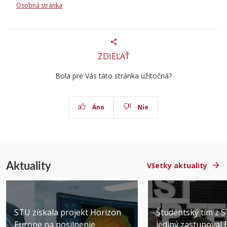
Osobná stránka
ZDIEĽAŤ
Bola pre Vás táto stránka užitočná?
Áno
Nie
Aktuality
Všetky aktuality
STU získala projekt Horizon
Študentský tím z 
Europe na posilnenie
jediný zastupoval 