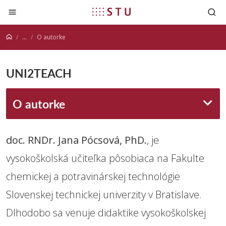
Prejsť na obsah
...
O autorke
UNI2TEACH
O autorke
doc. RNDr. Jana Pócsová, PhD.
, je
vysokoškolská učiteľka pôsobiaca na Fakulte
chemickej a potravinárskej technológie
Slovenskej technickej univerzity v Bratislave.
Dlhodobo sa venuje didaktike vysokoškolskej