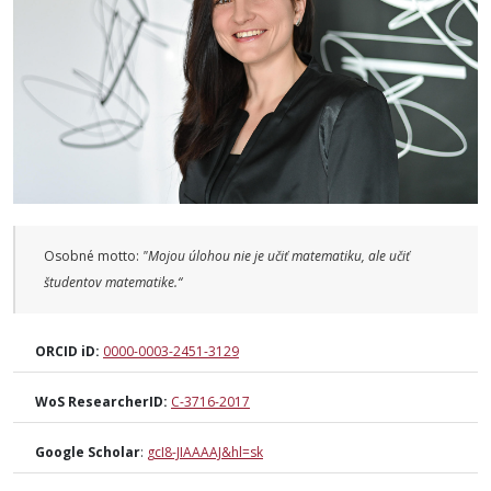
Osobné motto:
"Mojou úlohou nie je učiť matematiku, ale učiť
študentov matematike.“
ORCID iD:
0000-0003-2451-3129
WoS ResearcherID:
C-3716-2017
Google Scholar
:
gcI8-JIAAAAJ&hl=sk