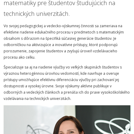
matematiky pre študentov študujúcich na
technických univerzitách.
Vo svojej pedagogickej a vedecko-výskumnej činnosti sa zameriava na
efektívne riadenie edukačného procesu v predmetoch s matematickým
obsahom s dôrazom na špecifiká súčasnej generácie študentov. Je
odborníčkou na aktivizujúce a inovatívne prístupy, ktoré podporujú
porozumenie, zapojenie študentov a zvyšujú úroveň vzdelávacieho
procesu ako celku.
Špecializuje sa aj na riadenie výučby vo veľkých skupinách študentov s
výraznou heterogénnou úrovňou vedomostí, kde navrhuje a overuje
prístupy umožňujúce efektívnu diferenciáciu výučby pri zachovaní jej
dostupnosti a vysokej úrovne. Svoje výskumy aktívne publikuje v
odborných a vedeckých článkoch a prenáša ich do praxe vysokoškolského
vzdelávania na technických univerzitách.