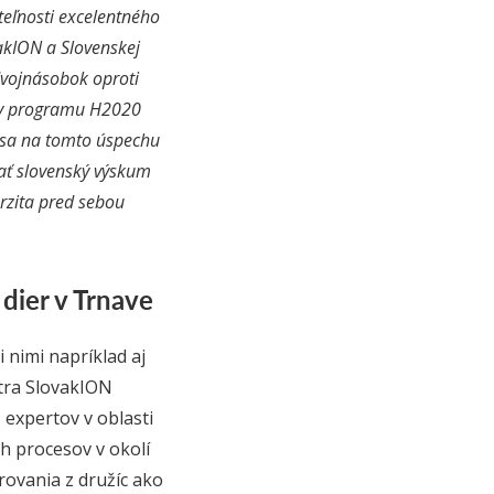
teľnosti excelentného
akION a Slovenskej
dvojnásobok oproti
ry programu H2020
í sa na tomto úspechu
ovať slovenský výskum
rzita pred sebou
dier v Trnave
nimi napríklad aj
ntra SlovakION
expertov v oblasti
h procesov v okolí
rovania z družíc ako