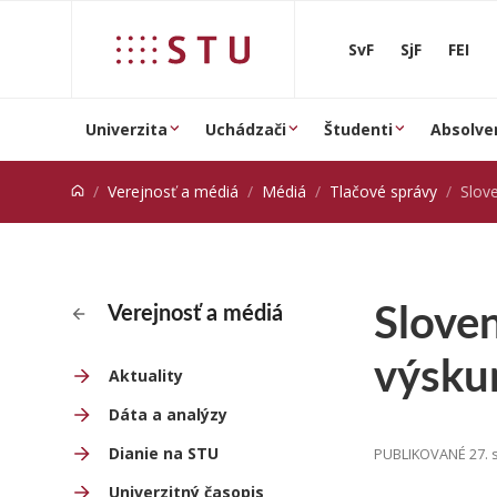
Prejsť na obsah
SvF
SjF
FEI
Univerzita
Uchádzači
Študenti
Absolve
Verejnosť a médiá
Médiá
Tlačové správy
Slovensk
Sloven
Verejnosť a médiá
výsku
Aktuality
Dáta a analýzy
Dianie na STU
PUBLIKOVANÉ 27. 
Univerzitný časopis