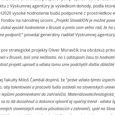
tu z Výskumnej agentúry je výsledkom dohody, podľa ktorej
ci H2020 vysoké hodnotenie budú podporené z prostriedkov 
 fondov na národnej úrovni.
„
Projekt SlovakION je možné pova
, získal vysoké hodnotenie v Bruseli a preto som veľmi rád, že h
me podporiť
,“ povedal generálny riaditeľ Výskumnej agentúry
pre strategické projekty Oliver Moravčík (na obrázku) prito
li v Bruseli, boli sme nešťastní, no s odstupom času to hodnotím 
žitosť projekt upraviť a vďaka tomu sme podchytili ďalšie dôležit
j fakulty Miloš Čambál doplnil, že "
práve vďaka týmto úspech
 aby talentovaní a pracovití ľudia ostávali na slovenských unive
 lepšími podmienkami do zahraničia. Materiálovotechnologická 
e sa to dá dosiahnuť a dokonca vytvoriť aj opačný trend - vďaka
amných slovenských vedcov pôsobiacich v zahraničí, späť na Slov