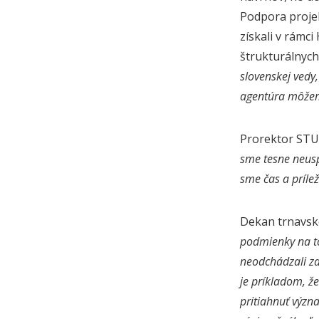
Podpora projek
získali v rám
štrukturálnych
slovenskej vedy
agentúra môže
Prorektor STU 
sme tesne neuspe
sme čas a príle
Dekan trnavske
podmienky na to,
neodchádzali za
je príkladom, ž
pritiahnuť význ