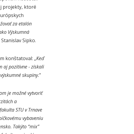
 projekty, ktoré
európskych
žovať za etalón
o ako Výskumná
 Stanislav Sipko.
m konštatoval: „
Keď
aj pozitívne - získali
é výskumné skupiny.
”
om je možné vytvoriť
rzitách a
fakulta STU v Trnave
 špičkovému vybaveniu
ensko. Takýto “mix”