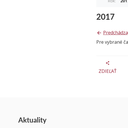
Rok:
201
2017
Predchádza
Pre vybrané č
ZDIEĽAŤ
Aktuality