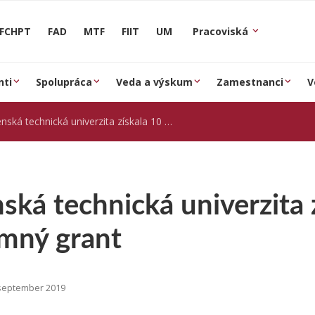
FCHPT
FAD
MTF
FIIT
UM
Pracoviská
nti
Spolupráca
Veda a výskum
Zamestnanci
V
á technická univerzita získala 10 miliónový výskumný grant
ská technická univerzita 
mný grant
september 2019