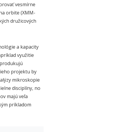
zorovať vesmírne
na orbite (XMM-
kých družicových
ológie a kapacity
príklad využitie
 produkujú
ieho projektu by
nalýzy mikroskopie
elne disciplíny, no
pov majú veľa
ckým príkladom