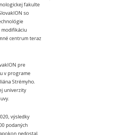
nologickej fakulte
SlovakION so
echnológie
 modifikáciu
umné centrum teraz
ovakION pre
iu v programe
liána Strémyho.
j univerzity
uvy.
020, výsledky
800 podaných
napokon nedostal.