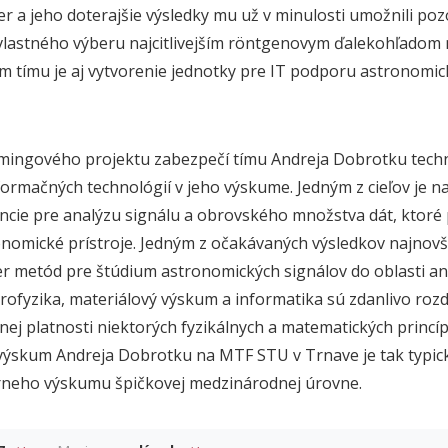
er a jeho doterajšie výsledky mu už v minulosti umožnili po
vlastného výberu najcitlivejším
röntgenovym ďalekohľadom 
m tímu je aj vytvorenie jednotky pre IT podporu astronomic
mingového projektu zabezpečí tímu Andreja Dobrotku techn
formačných technológií v jeho výskume. Jedným z cieľov je na
encie pre analýzu signálu a obrovského množstva dát, ktoré
omické prístroje. Jedným z očakávaných výsledkov najnovš
er metód pre štúdium astronomických signálov do oblasti a
rofyzika, materiálový výskum a informatika sú zdanlivo rozdi
ej platnosti niektorých fyzikálnych a matematických princí
výskum Andreja Dobrotku na MTF STU v Trnave je tak typi
nárneho výskumu špičkovej medzinárodnej úrovne.