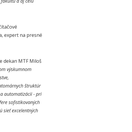
akultu a aj celú
čítačové
a, expert na presné
 je dekan MTF Miloš
skom výskumnom
stve,
atomárnych štruktúr
a automatizácii - pri
fere sofistikovaných
ú sieť excelentných