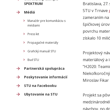
Bratislava, 27
SPEKTRUM
STU v Trnave
Médiá
zameraním na m
Manažér pre komunikáciu s
špičkovej úrov
médiami
povrchu materi
Press kit
získalo 10 mil
Propagačné materiály
Grafický manuál STU
Projektový ná
materiálový a
Buď STU
"H2020: Teamin
Partnerská spolupráca
Niekoľkoročný 
Poskytovanie informácií
Miroslav Fikar
STU na Facebooku
Ubytovanie na STU
Projekt sa pô
medzinárodnéh
návrhov, no do