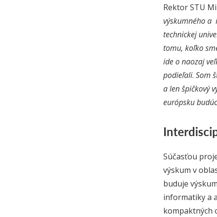
Rektor STU Mir
výskumného a in
technickej univ
tomu, koľko sm
ide o naozaj ve
podieľali
.
Som šť
a len špičkový 
európsku budúc
Interdisci
Súčasťou proje
výskum v oblas
buduje výskumn
informatiky a 
kompaktných ob