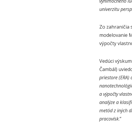
výnimočného ľud
univerzitu pers
Zo zahraničia 
modelovanie Ma
výpočty vlastn
Vedúci výskumn
Čambál) uviedol
priestore (ERA)
nanotechnológiá
a výpočty vlastn
analýze a klasif
metód z iných d
pracovísk
.”