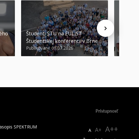
STU ocen
kého
Študenti STU na EULiST
najúspeš
Študentskej konferencii v Brne
športov
Publikované 03.07.2026
Publikova
Prístupnosť
 časopis SPEKTRUM
A++
A+
A