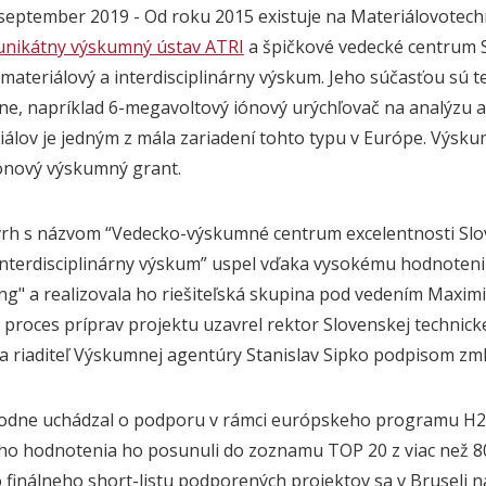
. september 2019 - Od roku 2015 existuje na Materiálovotech
unikátny výskumný ústav ATRI
a špičkové vedecké centrum 
ateriálový a interdisciplinárny výskum. Jeho súčasťou sú t
ne, napríklad 6-megavoltový iónový urýchľovač na analýzu a
álov je jedným z mála zariadení tohto typu v Európe. Výsk
iónový výskumný grant.
vrh s názvom “Vedecko-výskumné centrum excelentnosti Sl
 interdisciplinárny výskum” uspel vďaka vysokému hodnoten
g" a realizovala ho riešiteľská skupina pod vedením Maximi
proces príprav projektu uzavrel rektor Slovenskej technicke
 a riaditeľ Výskumnej agentúry Stanislav Sipko podpisom zml
vodne uchádzal o podporu v rámci európskeho programu H2
o hodnotenia ho posunuli do zoznamu TOP 20 z viac než 
 finálneho short-listu podporených projektov sa v Bruseli 