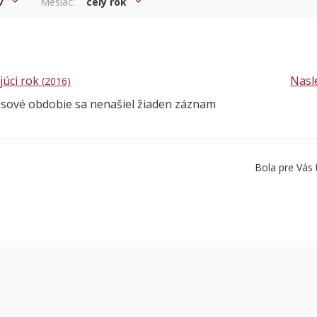
7
Mesiac:
celý rok
júci rok
Nasl
(2016)
asové obdobie sa nenašiel žiaden záznam
Bola pre Vás 