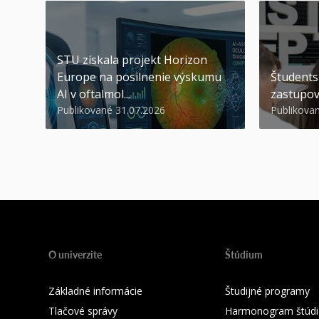
STU získala projekt Horizon
Europe na posilnenie výskumu
Študents
AI v oftalmol...
zastupov
Publikované 31.07.2026
Publikova
O univerzite
Štúdium
Základné informácie
Študijné programy
Tlačové správy
Harmonogram štúdi