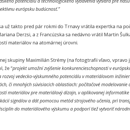
ského potenciálu a technologického vybavenia vytvára pre našu f
pektívnu európsku budúcnosť.”
sa už takto pred pár rokmi do Trnavy vrátila expertka na po
riana Derzsi, a z Francúzska sa nedávno vrátil Martin Šulk
ostí materiálov na atomárnej úrovni.
ej skupiny Maximilián Strémy (na fotogtrafii vľavo, vpravo
, že “
projekt umožní zvýšenie konkurencieschopnosti v európ
 a rozvoj vedecko-výskumného potenciálu v materiálovom inžinier
ch, či mnohých súvisiacich oblastiach: počítačové modelovanie 
ostí materiálov pre materiálový dizajn, v aplikovanej informatike 
ikácií signálov a dát pomocou metód strojového učenia, pri trans
isciplín do materiálového výskumu a podporí tiež vytvoriť národn