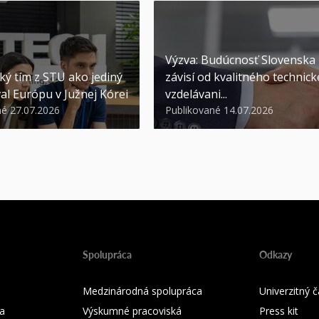
Výzva: Budúcnosť Slovenska
ký tím z STU ako jediný
závisí od kvalitného technic
al Európu v Južnej Kórei
vzdelávani...
né 27.07.2026
Publikované 14.07.2026
Spolupráca
Odkazy
Medzinárodná spolupráca
Univerzitný
a
Výskumné pracoviská
Press kit