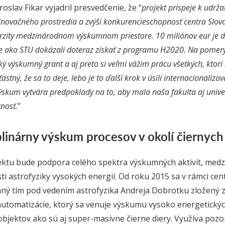
oslav Fikar vyjadril presvedčenie, že “
projekt prispeje k udrža
ovačného prostredia a zvýši konkurencieschopnosť centra Slov
erzity medzinárodnom výskumnom priestore. 10 miliónov eur je 
e ako STU dokázali doteraz získať z programu H2020. Na pome
ľký výskumný grant a aj preto si veľmi vážim prácu všetkých, ktor
astný, že sa to deje, lebo je to ďalší krok v úsilí internacionaliz
výskum vytvára predpoklady na to, aby mala naša fakulta aj unive
nosť.
”
plinárny výskum procesov v okolí čiernych 
ktu bude podpora celého spektra výskumných aktivít, medzi 
ti astrofyziky vysokých energií. Od roku 2015 sa v rámci ce
ý tím pod vedením astrofyzika Andreja Dobrotku zložený z 
automatizácie, ktorý sa venuje výskumu vysoko energetickýc
jektov ako sú aj super-masívne čierne diery. Využíva pozo