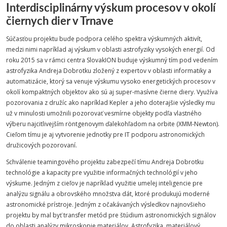
Interdisciplinárny výskum procesov v okolí
čiernych dier v Trnave
Súčasťou projektu bude podpora celého spektra výskumných aktivít,
medzi nimi napríklad aj výskum v oblasti astrofyziky vysokých energií. Od
roku 2015 sa v rámci centra SlovakION buduje výskumný tím pod vedením
astrofyzika Andreja Dobrotku zložený z expertov v oblasti informatiky a
automatizácie, ktorý sa venuje výskumu vysoko energetických procesov v
okolí kompaktných objektov ako sú aj super-masívne čierne diery. Využíva
pozorovania z družíc ako napríklad Kepler a jeho doterajšie výsledky mu
už v minulosti umožnili pozorovať vesmírne objekty podľa vlastného
výberu najcitlivejším
röntgenovym ďalekohľadom na orbite (XMM-Newton).
Cieľom tímu je aj vytvorenie jednotky pre IT podporu astronomických
družicových pozorovaní.
Schválenie teamingového projektu zabezpečí tímu Andreja Dobrotku
technológie a kapacity pre využitie informačných technológií v jeho
výskume. Jedným z cieľov je napríklad využitie umelej inteligencie pre
analýzu signálu a obrovského množstva dát, ktoré produkujú moderné
astronomické prístroje. Jedným z očakávaných výsledkov najnovšieho
projektu by mal byť transfer metód pre štúdium astronomických signálov
do oblasti analýzy mikroskopie materiálov. Astrofyzika, materiálový