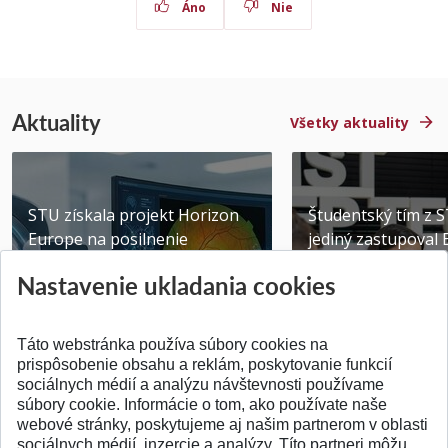
Áno
Nie
Aktuality
Všetky aktuality
STU získala projekt Horizon
Študentský tím z 
Europe na posilnenie
jediný zastupoval 
výskumu AI v oftalmol...
Južnej Kórei
Nastavenie ukladania cookies
Publikované 31.07.2026
Publikované 27.07.20
Táto webstránka používa súbory cookies na
prispôsobenie obsahu a reklám, poskytovanie funkcií
sociálnych médií a analýzu návštevnosti používame
súbory cookie. Informácie o tom, ako používate naše
webové stránky, poskytujeme aj našim partnerom v oblasti
SPÄŤ NA VRCH
sociálnych médií, inzercie a analýzy. Títo partneri môžu