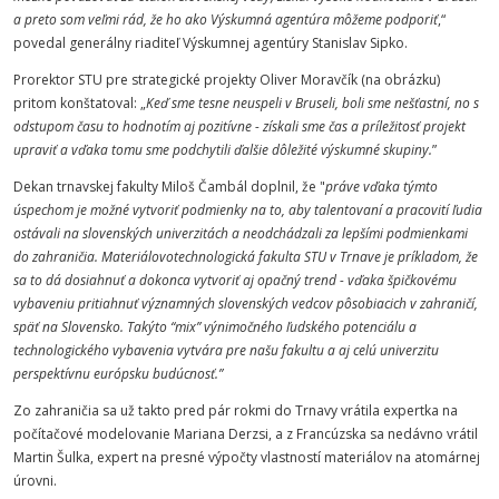
a preto som veľmi rád, že ho ako Výskumná agentúra môžeme podporiť
,“
povedal generálny riaditeľ Výskumnej agentúry Stanislav Sipko.
Prorektor STU pre strategické projekty Oliver Moravčík (na obrázku)
pritom konštatoval: „
Keď sme tesne neuspeli v Bruseli, boli sme nešťastní, no s
odstupom času to hodnotím aj pozitívne - získali sme čas a príležitosť projekt
upraviť a vďaka tomu sme podchytili ďalšie dôležité výskumné skupiny.
”
Dekan trnavskej fakulty Miloš Čambál doplnil, že "
práve vďaka týmto
úspechom je možné vytvoriť podmienky na to, aby talentovaní a pracovití ľudia
ostávali na slovenských univerzitách a neodchádzali za lepšími podmienkami
do zahraničia. Materiálovotechnologická fakulta STU v Trnave je príkladom, že
sa to dá dosiahnuť a dokonca vytvoriť aj opačný trend - vďaka špičkovému
vybaveniu pritiahnuť významných slovenských vedcov pôsobiacich v zahraničí,
späť na Slovensko. Takýto “mix” výnimočného ľudského potenciálu a
technologického vybavenia vytvára pre našu fakultu a aj celú univerzitu
perspektívnu európsku budúcnosť.”
Zo zahraničia sa už takto pred pár rokmi do Trnavy vrátila expertka na
počítačové modelovanie Mariana Derzsi, a z Francúzska sa nedávno vrátil
Martin Šulka, expert na presné výpočty vlastností materiálov na atomárnej
úrovni.