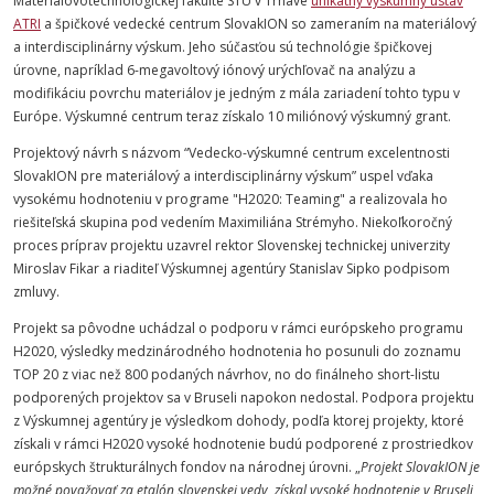
Materiálovotechnologickej fakulte STU v Trnave
unikátny výskumný ústav
ATRI
a špičkové vedecké centrum SlovakION so zameraním na materiálový
a interdisciplinárny výskum. Jeho súčasťou sú technológie špičkovej
úrovne, napríklad 6-megavoltový iónový urýchľovač na analýzu a
modifikáciu povrchu materiálov je jedným z mála zariadení tohto typu v
Európe. Výskumné centrum teraz získalo 10 miliónový výskumný grant.
Projektový návrh s názvom “Vedecko-výskumné centrum excelentnosti
SlovakION pre materiálový a interdisciplinárny výskum” uspel vďaka
vysokému hodnoteniu v programe "H2020: Teaming" a realizovala ho
riešiteľská skupina pod vedením Maximiliána Strémyho. Niekoľkoročný
proces príprav projektu uzavrel rektor Slovenskej technickej univerzity
Miroslav Fikar a riaditeľ Výskumnej agentúry Stanislav Sipko podpisom
zmluvy.
Projekt sa pôvodne uchádzal o podporu v rámci európskeho programu
H2020, výsledky medzinárodného hodnotenia ho posunuli do zoznamu
TOP 20 z viac než 800 podaných návrhov, no do finálneho short-listu
podporených projektov sa v Bruseli napokon nedostal. Podpora projektu
z Výskumnej agentúry je výsledkom dohody, podľa ktorej projekty, ktoré
získali v rámci H2020 vysoké hodnotenie budú podporené z prostriedkov
európskych štrukturálnych fondov na národnej úrovni.
„
Projekt SlovakION je
možné považovať za etalón slovenskej vedy, získal vysoké hodnotenie v Bruseli