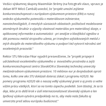
Vedúci výskumnej skupiny Maximilián Strémy (na fotogtrafii vľavo, vpravo je
dekan MTF Miloš Čambál) uviedol, že “
projekt umožní zvýšenie
konkurencieschopnosti v európskom výskumnom priestore (ERA) a rozvoj
vedecko-výskumného potenciálu v materiálovom inžinierstve,
nanotechnológiách, či mnohých súvisiacich oblastiach: počítačové modelovanie
atomárnych štruktúr a výpočty vlastností materiálov pre materiálový dizajn, v
aplikovanej informatike a automatizácii - pri analýze a klasifikácií signálov a
dát pomocou metód strojového učenia, pri transfere sofistikovaných metód z
iných disciplín do materiálového výskumu a podporí tiež vytvoriť národnú sieť
excelentných pracovísk
.”
Rektor STU Miroslav Fikar vyjadril presvedčenie, že “
projekt prispeje k
udržateľnosti excelentného výskumného a inovačného prostredia a zvýši
konkurencieschopnosť centra SlovakION a Slovenskej technickej univerzity
medzinárodnom výskumnom priestore. 10 miliónov eur je dvojnásobok oproti
tomu, koľko sme ako STU dokázali doteraz získať z programu H2020. Na
pomery programu H2020 ide o naozaj veľký výskumný grant a aj preto si veľmi
vážim prácu všetkých, ktorí sa na tomto úspechu podieľali
.
Som šťastný, že sa to
deje, lebo je to ďalší krok v úsilí internacionalizovať slovenský výskum a len
špičkový výskum vytvára predpoklady na to, aby mala naša fakulta aj
univerzita pred sebou európsku budúcnosť.
”