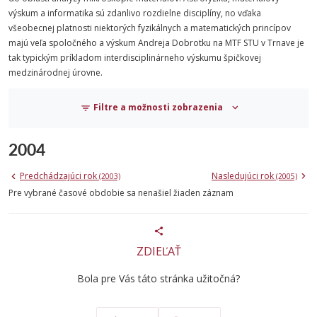
výskum a informatika sú zdanlivo rozdielne disciplíny, no vďaka
všeobecnej platnosti niektorých fyzikálnych a matematických princípov
majú veľa spoločného a výskum Andreja Dobrotku na MTF STU v Trnave je
tak typickým príkladom interdisciplinárneho výskumu špičkovej
medzinárodnej úrovne.
Filtre a možnosti zobrazenia
2004
Predchádzajúci rok
Nasledujúci rok
(2003)
(2005)
Pre vybrané časové obdobie sa nenašiel žiaden záznam
ZDIEĽAŤ
Bola pre Vás táto stránka užitočná?