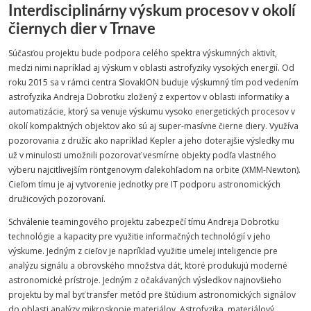
Interdisciplinárny výskum procesov v okolí
čiernych dier v Trnave
Súčasťou projektu bude podpora celého spektra výskumných aktivít,
medzi nimi napríklad aj výskum v oblasti astrofyziky vysokých energií. Od
roku 2015 sa v rámci centra SlovakION buduje výskumný tím pod vedením
astrofyzika Andreja Dobrotku zložený z expertov v oblasti informatiky a
automatizácie, ktorý sa venuje výskumu vysoko energetických procesov v
okolí kompaktných objektov ako sú aj super-masívne čierne diery. Využíva
pozorovania z družíc ako napríklad Kepler a jeho doterajšie výsledky mu
už v minulosti umožnili pozorovať vesmírne objekty podľa vlastného
výberu najcitlivejším
röntgenovym ďalekohľadom na orbite (XMM-Newton).
Cieľom tímu je aj vytvorenie jednotky pre IT podporu astronomických
družicových pozorovaní.
Schválenie teamingového projektu zabezpečí tímu Andreja Dobrotku
technológie a kapacity pre využitie informačných technológií v jeho
výskume. Jedným z cieľov je napríklad využitie umelej inteligencie pre
analýzu signálu a obrovského množstva dát, ktoré produkujú moderné
astronomické prístroje. Jedným z očakávaných výsledkov najnovšieho
projektu by mal byť transfer metód pre štúdium astronomických signálov
do oblasti analýzy mikroskopie materiálov. Astrofyzika, materiálový