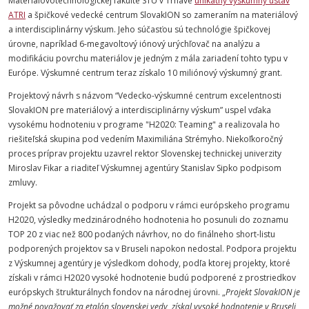
Materiálovotechnologickej fakulte STU v Trnave
unikátny výskumný ústav
ATRI
a špičkové vedecké centrum SlovakION so zameraním na materiálový
a interdisciplinárny výskum. Jeho súčasťou sú technológie špičkovej
úrovne, napríklad 6-megavoltový iónový urýchľovač na analýzu a
modifikáciu povrchu materiálov je jedným z mála zariadení tohto typu v
Európe. Výskumné centrum teraz získalo 10 miliónový výskumný grant.
Projektový návrh s názvom “Vedecko-výskumné centrum excelentnosti
SlovakION pre materiálový a interdisciplinárny výskum” uspel vďaka
vysokému hodnoteniu v programe "H2020: Teaming" a realizovala ho
riešiteľská skupina pod vedením Maximiliána Strémyho. Niekoľkoročný
proces príprav projektu uzavrel rektor Slovenskej technickej univerzity
Miroslav Fikar a riaditeľ Výskumnej agentúry Stanislav Sipko podpisom
zmluvy.
Projekt sa pôvodne uchádzal o podporu v rámci európskeho programu
H2020, výsledky medzinárodného hodnotenia ho posunuli do zoznamu
TOP 20 z viac než 800 podaných návrhov, no do finálneho short-listu
podporených projektov sa v Bruseli napokon nedostal. Podpora projektu
z Výskumnej agentúry je výsledkom dohody, podľa ktorej projekty, ktoré
získali v rámci H2020 vysoké hodnotenie budú podporené z prostriedkov
európskych štrukturálnych fondov na národnej úrovni.
„
Projekt SlovakION je
možné považovať za etalón slovenskej vedy, získal vysoké hodnotenie v Bruseli