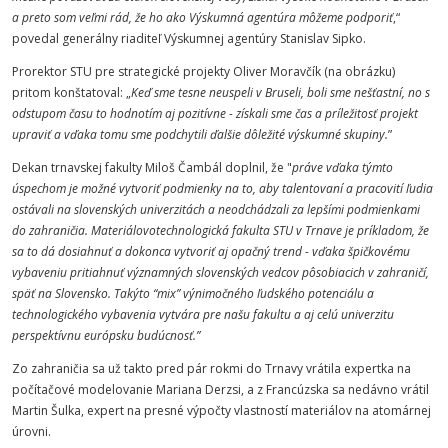
a preto som veľmi rád, že ho ako Výskumná agentúra môžeme podporiť
,“
povedal generálny riaditeľ Výskumnej agentúry Stanislav Sipko.
Prorektor STU pre strategické projekty Oliver Moravčík (na obrázku)
pritom konštatoval: „
Keď sme tesne neuspeli v Bruseli, boli sme nešťastní, no s
odstupom času to hodnotím aj pozitívne - získali sme čas a príležitosť projekt
upraviť a vďaka tomu sme podchytili ďalšie dôležité výskumné skupiny.
”
Dekan trnavskej fakulty Miloš Čambál doplnil, že "
práve vďaka týmto
úspechom je možné vytvoriť podmienky na to, aby talentovaní a pracovití ľudia
ostávali na slovenských univerzitách a neodchádzali za lepšími podmienkami
do zahraničia. Materiálovotechnologická fakulta STU v Trnave je príkladom, že
sa to dá dosiahnuť a dokonca vytvoriť aj opačný trend - vďaka špičkovému
vybaveniu pritiahnuť významných slovenských vedcov pôsobiacich v zahraničí,
späť na Slovensko. Takýto “mix” výnimočného ľudského potenciálu a
technologického vybavenia vytvára pre našu fakultu a aj celú univerzitu
perspektívnu európsku budúcnosť.”
Zo zahraničia sa už takto pred pár rokmi do Trnavy vrátila expertka na
počítačové modelovanie Mariana Derzsi, a z Francúzska sa nedávno vrátil
Martin Šulka, expert na presné výpočty vlastností materiálov na atomárnej
úrovni.