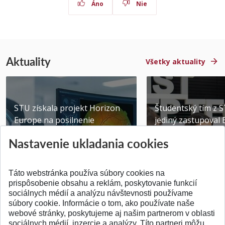
Áno
Nie
Aktuality
Všetky aktuality
STU získala projekt Horizon
Študentský tím z 
Europe na posilnenie
jediný zastupoval 
výskumu AI v oftalmol...
Južnej Kórei
Nastavenie ukladania cookies
Publikované 31.07.2026
Publikované 27.07.20
Táto webstránka používa súbory cookies na
prispôsobenie obsahu a reklám, poskytovanie funkcií
sociálnych médií a analýzu návštevnosti používame
súbory cookie. Informácie o tom, ako používate naše
webové stránky, poskytujeme aj našim partnerom v oblasti
SPÄŤ NA VRCH
sociálnych médií, inzercie a analýzy. Títo partneri môžu