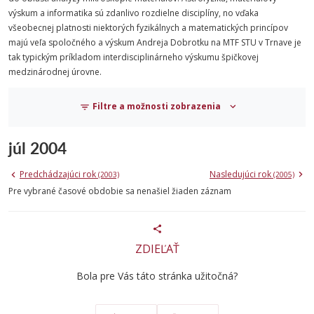
výskum a informatika sú zdanlivo rozdielne disciplíny, no vďaka
všeobecnej platnosti niektorých fyzikálnych a matematických princípov
majú veľa spoločného a výskum Andreja Dobrotku na MTF STU v Trnave je
tak typickým príkladom interdisciplinárneho výskumu špičkovej
medzinárodnej úrovne.
Filtre a možnosti zobrazenia
júl 2004
Predchádzajúci rok
Nasledujúci rok
(2003)
(2005)
Pre vybrané časové obdobie sa nenašiel žiaden záznam
ZDIEĽAŤ
Bola pre Vás táto stránka užitočná?