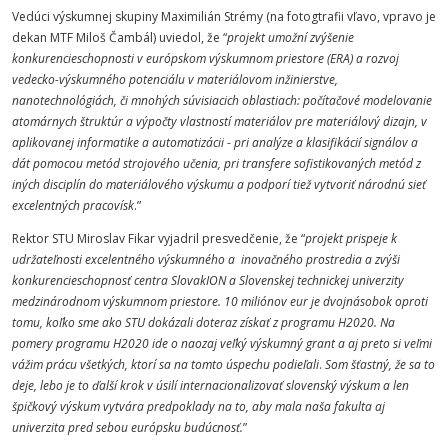
Vedúci výskumnej skupiny Maximilián Strémy (na fotogtrafii vľavo, vpravo je
dekan MTF Miloš Čambál) uviedol, že “
projekt umožní zvýšenie
konkurencieschopnosti v európskom výskumnom priestore (ERA) a rozvoj
vedecko-výskumného potenciálu v materiálovom inžinierstve,
nanotechnológiách, či mnohých súvisiacich oblastiach: počítačové modelovanie
atomárnych štruktúr a výpočty vlastností materiálov pre materiálový dizajn, v
aplikovanej informatike a automatizácii - pri analýze a klasifikácií signálov a
dát pomocou metód strojového učenia, pri transfere sofistikovaných metód z
iných disciplín do materiálového výskumu a podporí tiež vytvoriť národnú sieť
excelentných pracovísk
.”
Rektor STU Miroslav Fikar vyjadril presvedčenie, že “
projekt prispeje k
udržateľnosti excelentného výskumného a inovačného prostredia a zvýši
konkurencieschopnosť centra SlovakION a Slovenskej technickej univerzity
medzinárodnom výskumnom priestore. 10 miliónov eur je dvojnásobok oproti
tomu, koľko sme ako STU dokázali doteraz získať z programu H2020. Na
pomery programu H2020 ide o naozaj veľký výskumný grant a aj preto si veľmi
vážim prácu všetkých, ktorí sa na tomto úspechu podieľali
.
Som šťastný, že sa to
deje, lebo je to ďalší krok v úsilí internacionalizovať slovenský výskum a len
špičkový výskum vytvára predpoklady na to, aby mala naša fakulta aj
univerzita pred sebou európsku budúcnosť.
”