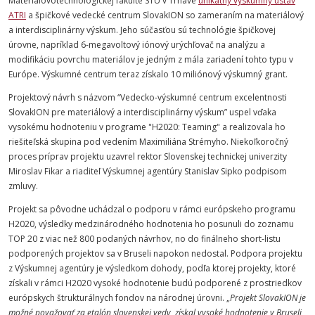
Materiálovotechnologickej fakulte STU v Trnave
unikátny výskumný ústav
ATRI
a špičkové vedecké centrum SlovakION so zameraním na materiálový
a interdisciplinárny výskum. Jeho súčasťou sú technológie špičkovej
úrovne, napríklad 6-megavoltový iónový urýchľovač na analýzu a
modifikáciu povrchu materiálov je jedným z mála zariadení tohto typu v
Európe. Výskumné centrum teraz získalo 10 miliónový výskumný grant.
Projektový návrh s názvom “Vedecko-výskumné centrum excelentnosti
SlovakION pre materiálový a interdisciplinárny výskum” uspel vďaka
vysokému hodnoteniu v programe "H2020: Teaming" a realizovala ho
riešiteľská skupina pod vedením Maximiliána Strémyho. Niekoľkoročný
proces príprav projektu uzavrel rektor Slovenskej technickej univerzity
Miroslav Fikar a riaditeľ Výskumnej agentúry Stanislav Sipko podpisom
zmluvy.
Projekt sa pôvodne uchádzal o podporu v rámci európskeho programu
H2020, výsledky medzinárodného hodnotenia ho posunuli do zoznamu
TOP 20 z viac než 800 podaných návrhov, no do finálneho short-listu
podporených projektov sa v Bruseli napokon nedostal. Podpora projektu
z Výskumnej agentúry je výsledkom dohody, podľa ktorej projekty, ktoré
získali v rámci H2020 vysoké hodnotenie budú podporené z prostriedkov
európskych štrukturálnych fondov na národnej úrovni.
„
Projekt SlovakION je
možné považovať za etalón slovenskej vedy, získal vysoké hodnotenie v Bruseli