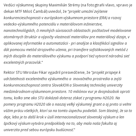
Vedúci výskumnej skupiny Maximilián Strémy (na fotogtrafii vľavo, vpravo je
dekan MTF Miloš Čambál) uviedol, že “
projekt umožní zvýšenie
konkurencieschopnosti v európskom výskumnom priestore (ERA) a rozvoj
vedecko-výskumného potenciálu v materiálovom inžinierstve,
nanotechnológiách, či mnohých súvisiacich oblastiach: počítačové modelovanie
atomárnych štruktúr a výpočty vlastností materiálov pre materiálový dizajn, v
aplikovanej informatike a automatizácii - pri analýze a klasifikácií signálov a
dát pomocou metód strojového učenia, pri transfere sofistikovaných metód z
iných disciplín do materiálového výskumu a podporí tiež vytvoriť národnú sieť
excelentných pracovísk
.”
Rektor STU Miroslav Fikar vyjadril presvedčenie, že “
projekt prispeje k
udržateľnosti excelentného výskumného a inovačného prostredia a zvýši
konkurencieschopnosť centra SlovakION a Slovenskej technickej univerzity
medzinárodnom výskumnom priestore. 10 miliónov eur je dvojnásobok oproti
tomu, koľko sme ako STU dokázali doteraz získať z programu H2020. Na
pomery programu H2020 ide o naozaj veľký výskumný grant a aj preto si veľmi
vážim prácu všetkých, ktorí sa na tomto úspechu podieľali
.
Som šťastný, že sa to
deje, lebo je to ďalší krok v úsilí internacionalizovať slovenský výskum a len
špičkový výskum vytvára predpoklady na to, aby mala naša fakulta aj
univerzita pred sebou európsku budúcnosť.
”