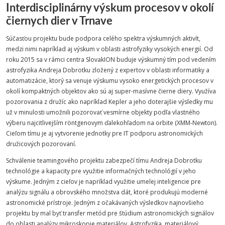
Interdisciplinárny výskum procesov v okolí
čiernych dier v Trnave
Súčasťou projektu bude podpora celého spektra výskumných aktivít,
medzi nimi napríklad aj výskum v oblasti astrofyziky vysokých energií. Od
roku 2015 sa v rámci centra SlovakION buduje výskumný tím pod vedením
astrofyzika Andreja Dobrotku zložený z expertov v oblasti informatiky a
automatizácie, ktorý sa venuje výskumu vysoko energetických procesov v
okolí kompaktných objektov ako sú aj super-masívne čierne diery. Využíva
pozorovania z družíc ako napríklad Kepler a jeho doterajšie výsledky mu
už v minulosti umožnili pozorovať vesmírne objekty podľa vlastného
výberu najcitlivejším
röntgenovym ďalekohľadom na orbite (XMM-Newton).
Cieľom tímu je aj vytvorenie jednotky pre IT podporu astronomických
družicových pozorovaní.
Schválenie teamingového projektu zabezpečí tímu Andreja Dobrotku
technológie a kapacity pre využitie informačných technológií v jeho
výskume. Jedným z cieľov je napríklad využitie umelej inteligencie pre
analýzu signálu a obrovského množstva dát, ktoré produkujú moderné
astronomické prístroje. Jedným z očakávaných výsledkov najnovšieho
projektu by mal byť transfer metód pre štúdium astronomických signálov
do oblasti analýzy mikroskopie materiálov. Astrofyzika, materiálový