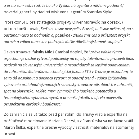
a preto som veľmi rád, že ho ako Výskumná agentúra môžeme podporiť
,“
povedal generálny riaditeľ Výskumnej agentúry Stanislav Sipko.
Prorektor STU pre strategické projekty Oliver Moravčík (na obrázku)
pritom konštatoval: „
Keď sme tesne neuspeli v Bruseli, boli sme nešťastní, no s
odstupom času to hodnotím aj pozitívne - získali sme čas a príležitosť projekt
upraviť a vďaka tomu sme podchytili ďalšie dôležité výskumné skupiny.
”
Dekan trnavskej fakulty Miloš Čambál doplnil, že "
práve vďaka týmto
úspechom je možné vytvoriť podmienky na to, aby talentovaní a pracovití ľudia
ostávali na slovenských univerzitách a neodchádzali za lepšími podmienkami
do zahraničia. Materiálovotechnologická fakulta STU v Trnave je príkladom, že
sa to dá dosiahnuť a dokonca vytvoriť aj opačný trend - vďaka špičkovému
vybaveniu pritiahnuť významných slovenských vedcov pôsobiacich v zahraničí,
späť na Slovensko. Takýto “mix” výnimočného ľudského potenciálu a
technologického vybavenia vytvára pre našu fakultu a aj celú univerzitu
perspektívnu európsku budúcnosť.”
Zo zahraničia sa už takto pred pár rokmi do Trnavy vrátila expertka na
počítačové modelovanie Mariana Derzsi, a z Francúzska sa nedávno vrátil
Martin Šulka, expert na presné výpočty vlastností materiálov na atomárnej
úrovni.