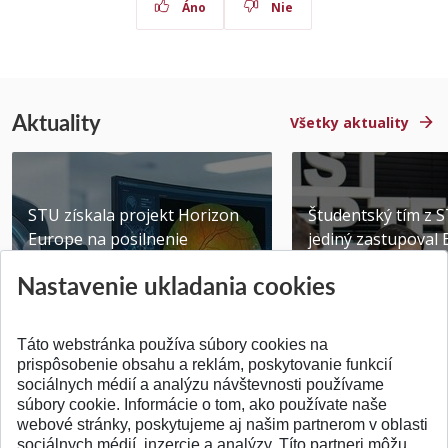
Áno
Nie
Aktuality
Všetky aktuality
STU získala projekt Horizon
Študentský tím z 
Europe na posilnenie
jediný zastupoval 
výskumu AI v oftalmol...
Južnej Kórei
Nastavenie ukladania cookies
Publikované 31.07.2026
Publikované 27.07.20
Táto webstránka používa súbory cookies na
prispôsobenie obsahu a reklám, poskytovanie funkcií
sociálnych médií a analýzu návštevnosti používame
súbory cookie. Informácie o tom, ako používate naše
webové stránky, poskytujeme aj našim partnerom v oblasti
SPÄŤ NA VRCH
sociálnych médií, inzercie a analýzy. Títo partneri môžu