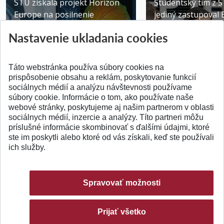
STU získala projekt Horizon
Študentský tím z 
Europe na posilnenie
jediný zastupoval 
výskumu AI v oftalmol...
Južnej Kórei
Nastavenie ukladania cookies
Publikované 31.07.2026
Publikované 27.07.20
Táto webstránka používa súbory cookies na
prispôsobenie obsahu a reklám, poskytovanie funkcií
sociálnych médií a analýzu návštevnosti používame
súbory cookie. Informácie o tom, ako používate naše
webové stránky, poskytujeme aj našim partnerom v oblasti
SPÄŤ NA VRCH
sociálnych médií, inzercie a analýzy. Títo partneri môžu
príslušné informácie skombinovať s ďalšími údajmi, ktoré
ste im poskytli alebo ktoré od vás získali, keď ste používali
ich služby.
Spravovať možnosti
Prijať všetko