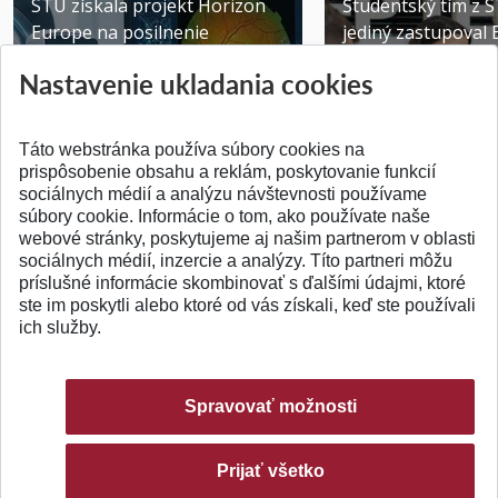
STU získala projekt Horizon
Študentský tím z 
Europe na posilnenie
jediný zastupoval 
výskumu AI v oftalmol...
Južnej Kórei
Nastavenie ukladania cookies
Publikované 31.07.2026
Publikované 27.07.20
Táto webstránka používa súbory cookies na
prispôsobenie obsahu a reklám, poskytovanie funkcií
sociálnych médií a analýzu návštevnosti používame
súbory cookie. Informácie o tom, ako používate naše
webové stránky, poskytujeme aj našim partnerom v oblasti
SPÄŤ NA VRCH
sociálnych médií, inzercie a analýzy. Títo partneri môžu
príslušné informácie skombinovať s ďalšími údajmi, ktoré
ste im poskytli alebo ktoré od vás získali, keď ste používali
ich služby.
Spravovať možnosti
Prijať všetko