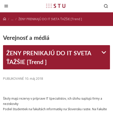
Prejsť na obsah
...
ŽENY PRENIKAJÚ DO IT SVETA ŤAŽŠIE [Trend ]
Verejnosť a médiá
ŽENY PRENIKAJÚ DO IT SVETA
ŤAŽŠIE [Trend ]
PUBLIKOVANÉ 10. máj 2018
Školy majú rezervy v príprave IT špecialistov, ich úlohu suplujú firmy a
neziskovky
Podiel študentiek na fakultách informatiky na Slovensku rastie. Na Fakulte