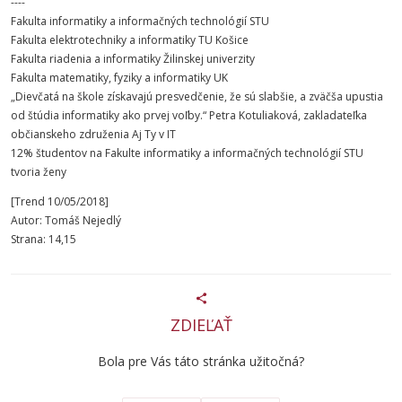
----
Fakulta informatiky a informačných technológií STU
Fakulta elektrotechniky a informatiky TU Košice
Fakulta riadenia a informatiky Žilinskej univerzity
Fakulta matematiky, fyziky a informatiky UK
„Dievčatá na škole získavajú presvedčenie, že sú slabšie, a zväčša upustia
od štúdia informatiky ako prvej voľby.“ Petra Kotuliaková, zakladateľka
občianskeho združenia Aj Ty v IT
12% študentov na Fakulte informatiky a informačných technológií STU
tvoria ženy
[Trend 10/05/2018]
Autor: Tomáš Nejedlý
Strana: 14,15
ZDIEĽAŤ
Bola pre Vás táto stránka užitočná?