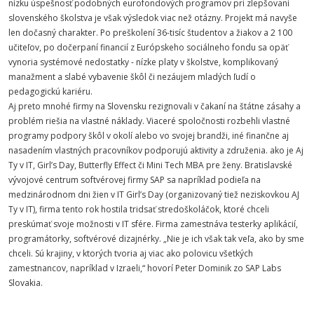
nízku úspešnosť podobných eurofondových programov pri zlepšovaní
slovenského školstva je však výsledok viac než otázny. Projekt má navyše
len dočasný charakter. Po preškolení 36-tisíc študentov a žiakov a 2 100
učiteľov, po dočerpaní financií z Európskeho sociálneho fondu sa opäť
vynoria systémové nedostatky - nízke platy v školstve, komplikovaný
manažment a slabé vybavenie škôl či nezáujem mladých ľudí o
pedagogickú kariéru.
Aj preto mnohé firmy na Slovensku rezignovali v čakaní na štátne zásahy a
problém riešia na vlastné náklady. Viaceré spoločnosti rozbehli vlastné
programy podpory škôl v okolí alebo vo svojej brandži, iné finančne aj
nasadením vlastných pracovníkov podporujú aktivity a združenia. ako je Aj
Ty v IT, Girl’s Day, Butterfly Effect či Mini Tech MBA pre ženy. Bratislavské
vývojové centrum softvérovej firmy SAP sa napríklad podieľa na
medzinárodnom dni žien v IT Girl’s Day (organizovaný tiež neziskovkou AJ
Ty v IT), firma tento rok hostila tridsať stredoškoláčok, ktoré chceli
preskúmať svoje možnosti v IT sfére. Firma zamestnáva testerky aplikácií,
programátorky, softvérové dizajnérky. „Nie je ich však tak veľa, ako by sme
chceli. Sú krajiny, v ktorých tvoria aj viac ako polovicu všetkých
zamestnancov, napríklad v Izraeli,“ hovorí Peter Dominik zo SAP Labs
Slovakia.