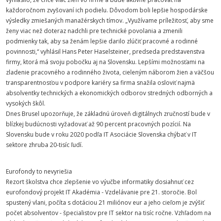
každoročnom zvyšovaní ich podielu. Dôvodom boli lepšie hospodárske
výsledky zmiešaných manažérskych tímov. „Využívame príležitosť, aby sme
ženy viac než doteraz nadchli pre technické povolania a zmenili
podmienky tak, aby sa ženám lepšie darilo zlúčiť pracovné a rodinné
povinnosti,“ vyhlásil Hans Peter Haselsteiner, predseda predstavenstva
firmy, ktorá má svoju pobočku aj na Slovensku. Lepšími možnosťami na
zladenie pracovného a rodinného života, cieleným náborom žien a väčšou
transparentnosťou v podpore kariéry sa firma snažila osloviť najmä
absolventky technických a ekonomických odborov stredných odborných a
vysokých škôl.
Dnes Brusel upozorňuje, že základnú úroveň digitálnych zručností bude v
blízkej budúcnosti vyžadovať až 90 percent pracovných pozícií. Na
Slovensku bude v roku 2020 podľa IT Asociácie Slovenska chýbať v IT
sektore zhruba 20-tisíc ľudí.
Eurofondy to nevyriešia
Rezort školstva chce zlepšenie vo výučbe informatiky dosiahnuť cez
eurofondový projekt IT Akadémia - Vzdelávanie pre 21. storočie. Bol
spustený vlani, počíta s dotáciou 21 miliónov eur a jeho cieľom je zvýšiť
počet absolventov - špecialistov pre IT sektor na tisíc ročne. Vzhľadom na