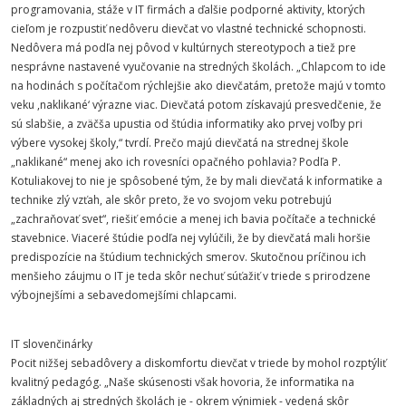
programovania, stáže v IT firmách a ďalšie podporné aktivity, ktorých
cieľom je rozpustiť nedôveru dievčat vo vlastné technické schopnosti.
Nedôvera má podľa nej pôvod v kultúrnych stereotypoch a tiež pre
nesprávne nastavené vyučovanie na stredných školách. „Chlapcom to ide
na hodinách s počítačom rýchlejšie ako dievčatám, pretože majú v tomto
veku ,naklikané‘ výrazne viac. Dievčatá potom získavajú presvedčenie, že
sú slabšie, a zväčša upustia od štúdia informatiky ako prvej voľby pri
výbere vysokej školy,“ tvrdí. Prečo majú dievčatá na strednej škole
„naklikané“ menej ako ich rovesníci opačného pohlavia? Podľa P.
Kotuliakovej to nie je spôsobené tým, že by mali dievčatá k informatike a
technike zlý vzťah, ale skôr preto, že vo svojom veku potrebujú
„zachraňovať svet“, riešiť emócie a menej ich bavia počítače a technické
stavebnice. Viaceré štúdie podľa nej vylúčili, že by dievčatá mali horšie
predispozície na štúdium technických smerov. Skutočnou príčinou ich
menšieho záujmu o IT je teda skôr nechuť súťažiť v triede s prirodzene
výbojnejšími a sebavedomejšími chlapcami.
IT slovenčinárky
Pocit nižšej sebadôvery a diskomfortu dievčat v triede by mohol rozptýliť
kvalitný pedagóg. „Naše skúsenosti však hovoria, že informatika na
základných aj stredných školách je - okrem výnimiek - vedená skôr