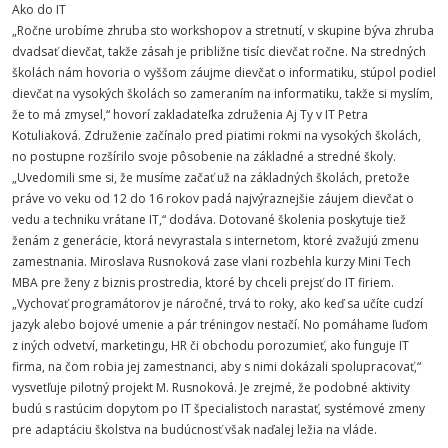
Ako do IT
„Ročne urobíme zhruba sto workshopov a stretnutí, v skupine býva zhruba
dvadsať dievčat, takže zásah je približne tisíc dievčat ročne. Na stredných
školách nám hovoria o vyššom záujme dievčat o informatiku, stúpol podiel
dievčat na vysokých školách so zameraním na informatiku, takže si myslím,
že to má zmysel,“ hovorí zakladateľka združenia Aj Ty v IT Petra
Kotuliaková. Združenie začínalo pred piatimi rokmi na vysokých školách,
no postupne rozšírilo svoje pôsobenie na základné a stredné školy.
„Uvedomili sme si, že musíme začať už na základných školách, pretože
práve vo veku od 12 do 16 rokov padá najvýraznejšie záujem dievčat o
vedu a techniku vrátane IT,“ dodáva. Dotované školenia poskytuje tiež
ženám z generácie, ktorá nevyrastala s internetom, ktoré zvažujú zmenu
zamestnania. Miroslava Rusnoková zase vlani rozbehla kurzy Mini Tech
MBA pre ženy z biznis prostredia, ktoré by chceli prejsť do IT firiem.
„Vychovať programátorov je náročné, trvá to roky, ako keď sa učíte cudzí
jazyk alebo bojové umenie a pár tréningov nestačí. No pomáhame ľuďom
z iných odvetví, marketingu, HR či obchodu porozumieť, ako funguje IT
firma, na čom robia jej zamestnanci, aby s nimi dokázali spolupracovať,“
vysvetľuje pilotný projekt M. Rusnoková. Je zrejmé, že podobné aktivity
budú s rastúcim dopytom po IT špecialistoch narastať, systémové zmeny
pre adaptáciu školstva na budúcnosť však naďalej ležia na vláde.