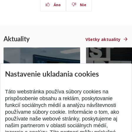
Áno
Nie
Aktuality
Všetky aktuality
STU získala projekt Horizon
Študentský tím z 
Nastavenie ukladania cookies
Europe na posilnenie
jediný zastupoval 
výskumu AI v oftalmol...
Južnej Kórei
Publikované 31.07.2026
Publikované 27.07.20
Táto webstránka používa súbory cookies na
prispôsobenie obsahu a reklám, poskytovanie
funkcií sociálnych médií a analýzu návštevnosti
používame súbory cookie. Informácie o tom, ako
používate naše webové stránky, poskytujeme aj
našim partnerom v oblasti sociálnych médií,
SPÄŤ NA VRCH