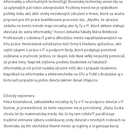
informatiky a informačných technológií Slovenskej technickej univerzity sa
za uplynulých päť rokov zdvojnásobil. Pozitívny trend nie je výsledkom
politiky štátu ako skôr snahy neziskových združení a firiem, ktoré sa snažia
pripraviť pre trh práce kvalifikovanú pracovnú silu. „Myslím, že výraznú
zásluhu na tomto trende majú iniciatívy ako Aj Ty v IT, ktoré aktívne vťahujú
dievčatá do sveta informatiky,“ hovorí dekanka fakulty Mária Bieliková.
Profesionáli z odvetvia IT patria dlhodobo medzi najvyhľadávanejších na
trhu práce. Nedostatok uchádzačov tlačí firmy k hľadaniu spôsobov, ako
zvýšiť záujem o prácu v IT a podporiť školy, ktoré poskytujú potrebné
vzdelanie a zručnosti. Jednou zo skupín, kde tkvie veľký nevyužitý potenciál,
sú práve ženy. Napriek zvýšeniu podielu študentiek na fakultách
informatiky je ich počet naďalej výrazne nižší ako v prípade študentov.
Napríklad na informatike a elektrotechnike na STU a TUKE v Bratislave aj v
Košiciach pripadá na jedno dievča takmer desať chlapcov.
Dôvody nepomeru
Petra Kotuliaková, zakladateľka iniciatívy Aj Ty v IT na podporu dievčat v IT
biznise, je presvedčená, že tento nepomer nie je prirodzený. „Naša Zuzka
chcela ísť do matematickej triedy. No čo by tam robila?!“ parafrázuje
tradičné vnímanie výberu vzdelávacej cesty dievčat v mnohých rodinách na
Slovensku. Jej tím obchádza hlavné mesto aj regióny a organizuje kurzy