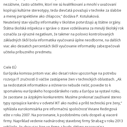
nezáživne, často učiteľmi, ktorí nie sú kvalifikovaní a mnohí v uvažovaní
kopírujú kultúrne stereotypy, teda dievčatá považujú v technike za slabšie
a menej perspektívne ako chlapcov,“ dodáva P. Kotuliaková.
Neutešený stav výučby informatiky v školstve potvrdzujú aj štátne orgány.
Štátna školská inšpekcia v správe o stave vzdelávania za minulý školský rok
označila za výrazné negatívum, že takmer na polovici kontrolovaných
základných škôl bola informatika vyučovaná úplne neodborne, na ďalších
viac ako desiatich percentách škôl vyučovanie informatiky zabezpečovali
učitelia príbuzného predmetu.
Ciele EÚ
Európska komisia pritom viac ako desať rokov upozorňuje na potrebu
rozvoja IT zručností či väčšie zastúpenie žien v technických oblastiach. „Ak
sa nedostatok informatikov a inžinierov nebude riešiť, povedie to k
spomaleniu európskeho hospodárskeho rastu a Európa sa vystaví riziku,
že zaostane za ázijskými konkurentmi. Musíme prekonať zaužívané stereo
typy opisujúce kariéru v odvetví IKT ako nudnú a príliš technickú pre ženy,“
vyhlásila eurokomisárka pre informačnú spoločnosť Viviane Redingová
ešte v roku 2007. Na porovnanie, k podobnému cieľu dospeli aj viaceré
firmy. Napríklad vedenie nadnárodnej stavebnej firmy Strabag v roku 2013
vyhlásilo, že chce viac žien vo firme a bude aktívne pracovať na