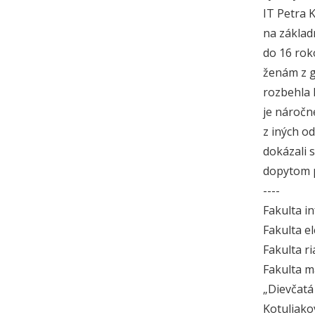
IT Petra 
na základ
do 16 rok
ženám z g
rozbehla 
je náročn
z iných o
dokázali 
dopytom p
----
Fakulta i
Fakulta e
Fakulta ri
Fakulta m
„Dievčatá 
Kotuliako