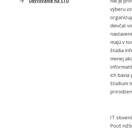
nie je pr
Ubytovanie na STU
výberu vz
organizuj
dievčat v
nastavené
majú v to
štúdia inf
menej ako
informati
ich bavia 
štúdium t
prirodzen
IT sloven
Pocit niž