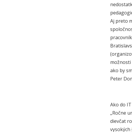
nedostatk
pedagogic
Aj preto 
spoločnos
pracovníko
Bratislav
(organizo
možnosti v
ako by sme
Peter Dom
Ako do IT
„Ročne ur
dievčat r
vysokých 