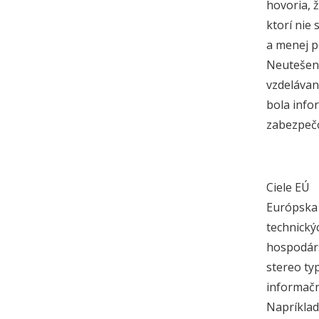
hovoria, 
ktorí nie
a menej p
Neutešený
vzdelávan
bola info
zabezpečo
Ciele EÚ
Európska 
technický
hospodárs
stereo ty
informačn
Napríklad