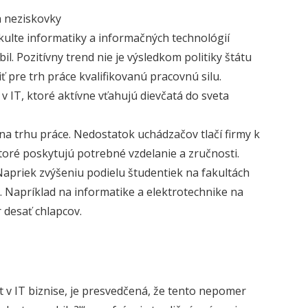
 a neziskovky
akulte informatiky a informačných technológií
l. Pozitívny trend nie je výsledkom politiky štátu
ť pre trh práce kvalifikovanú pracovnú silu.
v IT, ktoré aktívne vťahujú dievčatá do sveta
na trhu práce. Nedostatok uchádzačov tlačí firmy k
toré poskytujú potrebné vzdelanie a zručnosti.
 Napriek zvýšeniu podielu študentiek na fakultách
v. Napríklad na informatike a elektrotechnike na
 desať chlapcov.
at v IT biznise, je presvedčená, že tento nepomer