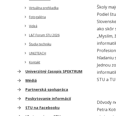
Školy majú
Virtuálna prehliadka
Podiel št
Fotogaléria
Slovenskej
Videá
ako skôr 
L&T Forum STU 2026
„Myslím, 
informati
Študuj techniku
Profesion
UNI2TEACH
hľadaniu 
Kontakt
Jednou zo
Univerzitný časopis SPEKTRUM
informati
STU a TUK
Médiá
Partnerská spolupráca
Poskytovanie informácií
Dôvody 
STU na Facebooku
Petra Kotu