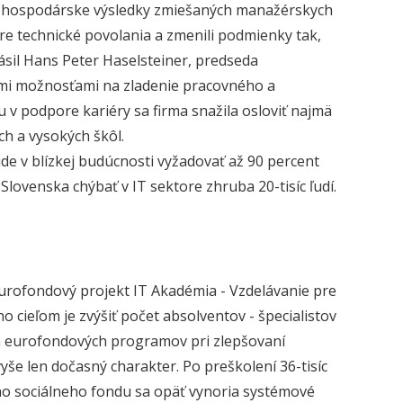
ie hospodárske výsledky zmiešaných manažérskych
pre technické povolania a zmenili podmienky tak,
lásil Hans Peter Haselsteiner, predseda
ími možnosťami na zladenie pracovného a
v podpore kariéry sa firma snažila osloviť najmä
h a vysokých škôl.
de v blízkej budúcnosti vyžadovať až 90 percent
Slovenska chýbať v IT sektore zhruba 20-tisíc ľudí.
eurofondový projekt IT Akadémia - Vzdelávanie pre
ho cieľom je zvýšiť počet absolventov - špecialistov
ch eurofondových programov pri zlepšovaní
yše len dočasný charakter. Po preškolení 36-tisíc
eho sociálneho fondu sa opäť vynoria systémové