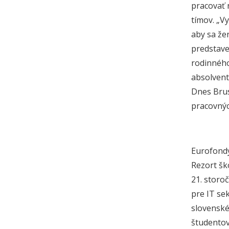
pracovať 
tímov. „V
aby sa že
predstave
rodinného
absolvent
Dnes Brus
pracovnýc
Eurofondy
Rezort šk
21. storoč
pre IT se
slovenské
študentov