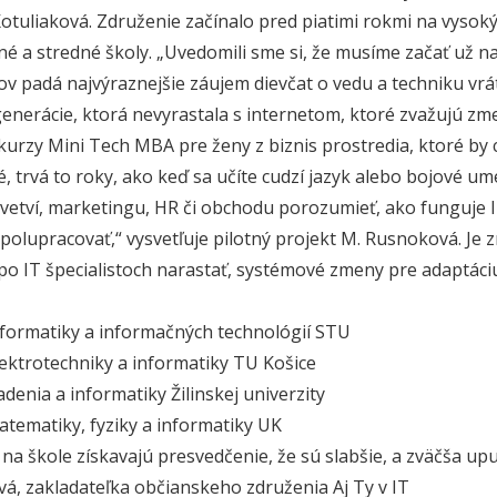
Kotuliaková. Združenie začínalo pred piatimi rokmi na vysok
né a stredné školy. „Uvedomili sme si, že musíme začať už n
ov padá najvýraznejšie záujem dievčat o vedu a techniku vrá
enerácie, ktorá nevyrastala s internetom, ktoré zvažujú z
kurzy Mini Tech MBA pre ženy z biznis prostredia, ktoré by c
é, trvá to roky, ako keď sa učíte cudzí jazyk alebo bojové
dvetví, marketingu, HR či obchodu porozumieť, ako funguje IT
spolupracovať,“ vysvetľuje pilotný projekt M. Rusnoková. Je 
o IT špecialistoch narastať, systémové zmeny pre adaptáciu 
nformatiky a informačných technológií STU
lektrotechniky a informatiky TU Košice
adenia a informatiky Žilinskej univerzity
atematiky, fyziky a informatiky UK
na škole získavajú presvedčenie, že sú slabšie, a zväčša upu
vá, zakladateľka občianskeho združenia Aj Ty v IT