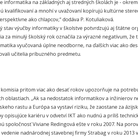
že informatika na základných aj stredných školách je - okrem
 sú kvalifikovaní a mnohí v uvažovaní kopírujú kultúrne stere
erspektívne ako chlapcov,“ dodáva P. Kotuliaková.
 stav výučby informatiky v školstve potvrdzujú aj štátne or
ia za minulý školský rok označila za výrazné negatívum, že 
rmatika vyučovaná úplne neodborne, na ďalších viac ako des
vali učitelia príbuzného predmetu.
komisia pritom viac ako desať rokov upozorňuje na potrebu r
ch oblastiach. „Ak sa nedostatok informatikov a inžinierov 
keho rastu a Európa sa vystaví riziku, že zaostane za ázi
py opisujúce kariéru v odvetví IKT ako nudnú a príliš techni
ú spoločnosť Viviane Redingová ešte v roku 2007. Na porovn
 vedenie nadnárodnej stavebnej firmy Strabag v roku 2013 vyh