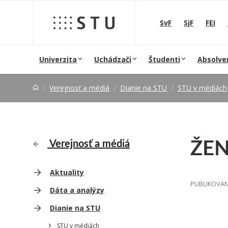
Prejsť na obsah
SvF
SjF
FEI
Univerzita
Uchádzači
Študenti
Absolve
Verejnosť a médiá
Dianie na STU
STU v médiách
ŽEN
Verejnosť a médiá
Aktuality
PUBLIKOVANÉ
Dáta a analýzy
Dianie na STU
STU v médiách