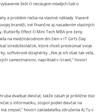
 vybavenie škôl či nezáujem mladých ľudí o
hy a problém riešia na vlastné náklady. Viaceré
vojej brandži, iné finančne aj nasadením vlastných
y, Butterfly Effect či Mini Tech MBA pre ženy.
ieľa na medzinárodnom dni žien v IT Girl’s Day
idsať stredoškoláčok, ktoré chceli preskúmať svoje
y, softvérové dizajnérky. „Nie je ich však tak veľa,
tkých zamestnancov, napríklad v Izraeli,“ hovorí
uba dvadsať dievčat, takže zásah je približne tisíc
čat o informatiku, stúpol podiel dievčat na
 má zmysel,“ hovorí zakladateľka združenia Aj Ty v