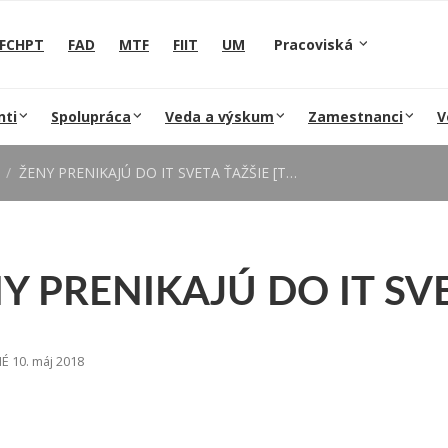
FCHPT
FAD
MTF
FIIT
UM
Pracoviská
nti
Spolupráca
Veda a výskum
Zamestnanci
V
ŽENY PRENIKAJÚ DO IT SVETA ŤAŽŠIE [Trend ]
Y PRENIKAJÚ DO IT SVET
 10. máj 2018