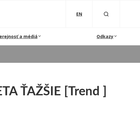
EN
erejnosť a médiá
Odkazy
A ŤAŽŠIE [Trend ]