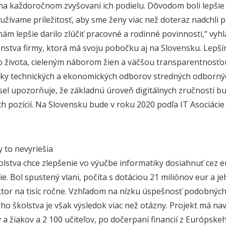
na každoročnom zvyšovaní ich podielu. Dôvodom boli lepš
yužívame príležitosť, aby sme ženy viac než doteraz nadchli 
nám lepšie darilo zlúčiť pracovné a rodinné povinnosti,“ vyh
nstva firmy, ktorá má svoju pobočku aj na Slovensku. Lepš
 života, cieleným náborom žien a väčšou transparentnosťou 
ky technických a ekonomických odborov stredných odbornýc
el upozorňuje, že základnú úroveň digitálnych zručností bu
h pozícií. Na Slovensku bude v roku 2020 podľa IT Asociácie 
 to nevyriešia
olstva chce zlepšenie vo výučbe informatiky dosiahnuť cez 
ie. Bol spustený vlani, počíta s dotáciou 21 miliónov eur a je
ktor na tisíc ročne. Vzhľadom na nízku úspešnosť podobný
ho školstva je však výsledok viac než otázny. Projekt má nav
 a žiakov a 2 100 učiteľov, po dočerpaní financií z Európsk