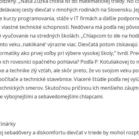
irodzený. „Naša Zuzka chcela ísť do matematickej triedy. No č
delávacej cesty dievčat v mnohých rodinách na Slovensku. Je
e kurzy programovania, stáže v IT firmách a ďalšie podporné 
o vlastné technické schopnosti. Nedôvera má podľa nej pôvo
 vyučovanie na stredných školách. „Chlapcom to ide na hodi
mto veku ,naklikané‘ výrazne viac. Dievčatá potom získavajú 
ormatiky ako prvej voľby pri výbere vysokej školy,“ tvrdí. Pr
 ich rovesníci opačného pohlavia? Podľa P. Kotuliakovej to n
ke a technike zlý vzťah, ale skôr preto, že vo svojom veku p
počítače a technické stavebnice. Viaceré štúdie podľa nej vylú
echnických smerov. Skutočnou príčinou ich menšieho záujmu o
e výbojnejšími a sebavedomejšími chlapcami.
činárky
šej sebadôvery a diskomfortu dievčat v triede by mohol rozpt