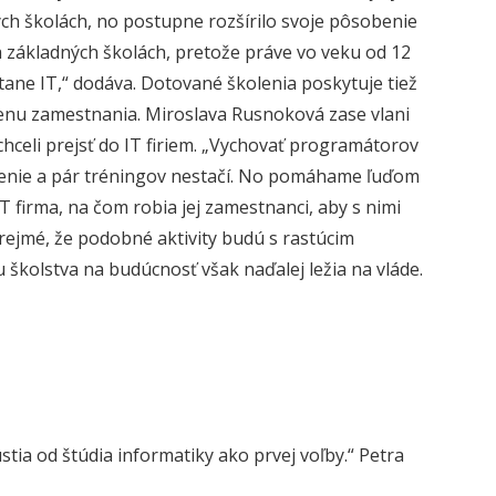
ých školách, no postupne rozšírilo svoje pôsobenie
a základných školách, pretože práve vo veku od 12
tane IT,“ dodáva. Dotované školenia poskytuje tiež
menu zamestnania. Miroslava Rusnoková zase vlani
hceli prejsť do IT firiem. „Vychovať programátorov
 umenie a pár tréningov nestačí. No pomáhame ľuďom
 firma, na čom robia jej zamestnanci, aby s nimi
zrejmé, že podobné aktivity budú s rastúcim
školstva na budúcnosť však naďalej ležia na vláde.
stia od štúdia informatiky ako prvej voľby.“ Petra