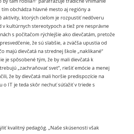
o by tam robila?!“ parafrázuje tradičné vnímanie
j tím obchádza hlavné mesto aj regióny a
aktivity, ktorých cieľom je rozpustiť nedôveru
d v kultúrnych stereotypoch a tiež pre nesprávne
nách s počítačom rýchlejšie ako dievčatám, pretože
presvedčenie, že sú slabšie, a zväčša upustia od
ečo majú dievčatá na strednej škole „naklikané“
ie je spôsobené tým, že by mali dievčatá k
otrebujú „zachraňovať svet“, riešiť emócie a menej
čili, že by dievčatá mali horšie predispozície na
 IT je teda skôr nechuť súťažiť v triede s
ýliť kvalitný pedagóg. „Naše skúsenosti však