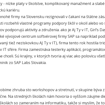
y - nízke platy v školstve, komplikovaný manažment a slabé
kú kariéru.
mnohé firmy na Slovensku rezignovali v čakaní na štátne zása
ti rozbehli vlastné programy podpory škôl v okolí alebo vo s
v podporujú aktivity a združenia. ako je Aj Ty v IT, Girl’s Da
ské vývojové centrum softvérovej firmy SAP sa napríklad pod
vaný tiež neziskovkou AJ Ty v IT), firma tento rok hostila tr
 IT sfére. Firma zamestnáva testerky aplikácií, programátork
 chceli. Sú krajiny, v ktorých tvoria aj viac ako polovicu vše
inik zo SAP Labs Slovakia.
obíme zhruba sto workshopov a stretnutí, v skupine býva zhr
očne. Na stredných školách nám hovoria o vyššom záujme diev
školách so zameraním na informatiku, takže si myslím, že to