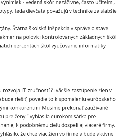
 výnimiek - vedená skôr nezáživne, často učiteľmi,
otypy, teda dievčatá považujú v technike za slabšie
gány. Štátna školská inšpekcia v správe o stave
takmer na polovici kontrolovaných základných škôl
iatich percentách škôl vyučovanie informatiky
ozvoja IT zručností či väčšie zastúpenie žien v
nebude riešiť, povedie to k spomaleniu európskeho
jskými konkurentmi. Musíme prekonať zaužívané
ckú pre ženy,“ vyhlásila eurokomisárka pre
anie, k podobnému cieľu dospeli aj viaceré firmy.
lásilo, že chce viac žien vo firme a bude aktívne