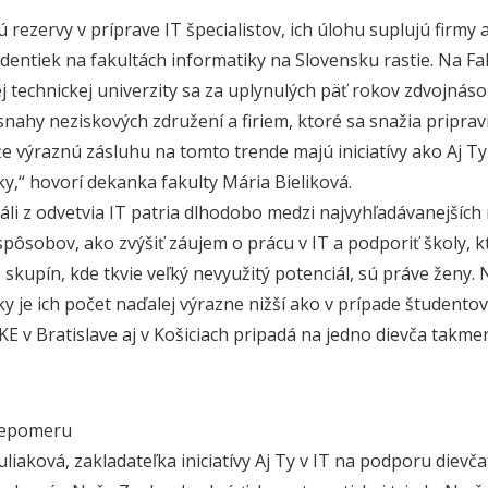
 rezervy v príprave IT špecialistov, ich úlohu suplujú firmy
udentiek na fakultách informatiky na Slovensku rastie. Na F
 technickej univerzity sa za uplynulých päť rokov zdvojnásobi
snahy neziskových združení a firiem, ktoré sa snažia pripravi
že výraznú zásluhu na tomto trende majú iniciatívy ako Aj Ty 
ky,“ hovorí dekanka fakulty Mária Bieliková.
áli z odvetvia IT patria dlhodobo medzi najvyhľadávanejších 
spôsobov, ako zvýšiť záujem o prácu v IT a podporiť školy, k
 skupín, kde tkvie veľký nevyužitý potenciál, sú práve ženy.
ky je ich počet naďalej výrazne nižší ako v prípade študento
E v Bratislave aj v Košiciach pripadá na jedno dievča takmer
nepomeru
liaková, zakladateľka iniciatívy Aj Ty v IT na podporu dievč