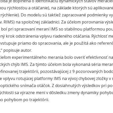
óda je doplnená o identifikáciu dynamických stavov meracie
ou rýchlosťou a otáčanie), na základe ktorých sú aplikovan
 zrýchlenie). Do modelu sú taktiež zapracované podmienky vy
zv. RIMS) na spoločnej základnici. Za účelom porovnania výsle
 bol pri spracovaní meraní IMS so stabilnou platformou pou
ený krok odstránenia vplyvu riadeného otáčania. Rýchlosť 
vstupuje priamo do spracovania, ale je použitá ako referen
,“ popisuje autor.
ieľom experimentálneho merania bolo overiť efektívnosť na
ckých chýb IMS. Za týmto účelom bola vykonaná séria meraní
finovanej trajektórii, pozostávajúcej z 9 pozorovaných bodo
ze vplyvu rotujúcej platformy IMS na vývoj chybovej zložky 
ptického snímača otáčok. Z dosiahnutých výsledkov pri použi
rýchlosti sa výrazne mení v dôsledku zmeny dynamiky pohy
o pohybom po trajektórii.