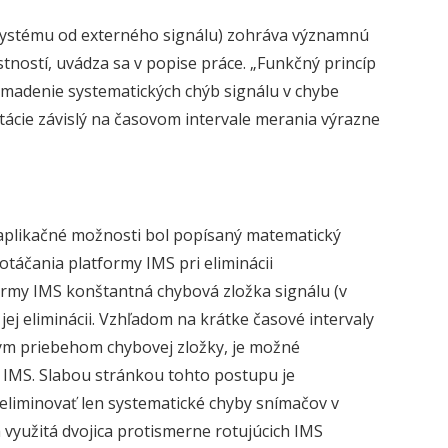
systému od externého signálu) zohráva významnú
tností, uvádza sa v popise práce. „Funkčný princíp
omadenie systematických chýb signálu v chybe
ntácie závislý na časovom intervale merania výrazne
h aplikačné možnosti bol popísaný matematický
otáčania platformy IMS pri eliminácii
formy IMS konštantná chybová zložka signálu (v
ej eliminácii. Vzhľadom na krátke časové intervaly
ným priebehom chybovej zložky, je možné
u IMS. Slabou stránkou tohto postupu je
 eliminovať len systematické chyby snímačov v
využitá dvojica protismerne rotujúcich IMS