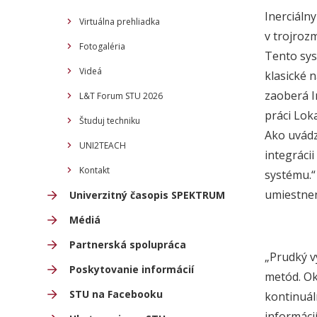
Inerciáln
Virtuálna prehliadka
v trojroz
Fotogaléria
Tento sys
Videá
klasické 
zaoberá I
L&T Forum STU 2026
práci Lok
Študuj techniku
Ako uvádz
UNI2TEACH
integráci
Kontakt
systému.“
umiestnen
Univerzitný časopis SPEKTRUM
Médiá
Partnerská spolupráca
„Prudký v
Poskytovanie informácií
metód. Ok
STU na Facebooku
kontinuál
informáci