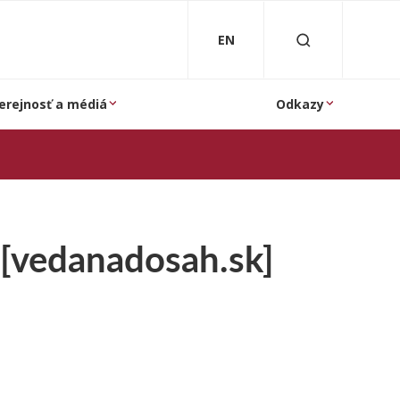
EN
erejnosť a médiá
Odkazy
 [vedanadosah.sk]