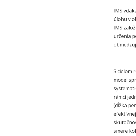
IMS vďaka
úlohu v o
IMS založ
určenia p
obmedzuje
S cieľom 
model spr
systemati
rámci jed
(dĺžka pe
efektívne
skutočnos
smere kol