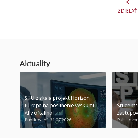
ZDIEĽAŤ
Aktuality
STU získala projekt Horizon
Europe na posilnenie výskumu
Študents
AI v oftalmol...
zastupov
Publikované 31.07.2026
Publikova