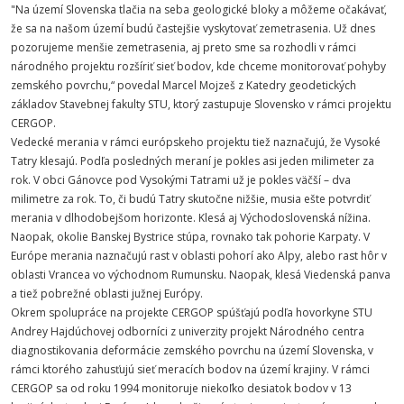
"Na území Slovenska tlačia na seba geologické bloky a môžeme očakávať,
že sa na našom území budú častejšie vyskytovať zemetrasenia. Už dnes
pozorujeme menšie zemetrasenia, aj preto sme sa rozhodli v rámci
národného projektu rozšíriť sieť bodov, kde chceme monitorovať pohyby
zemského povrchu,“ povedal Marcel Mojzeš z Katedry geodetických
základov Stavebnej fakulty STU, ktorý zastupuje Slovensko v rámci projektu
CERGOP.
Vedecké merania v rámci európskeho projektu tiež naznačujú, že Vysoké
Tatry klesajú. Podľa posledných meraní je pokles asi jeden milimeter za
rok. V obci Gánovce pod Vysokými Tatrami už je pokles väčší – dva
milimetre za rok. To, či budú Tatry skutočne nižšie, musia ešte potvrdiť
merania v dlhodobejšom horizonte. Klesá aj Východoslovenská nížina.
Naopak, okolie Banskej Bystrice stúpa, rovnako tak pohorie Karpaty. V
Európe merania naznačujú rast v oblasti pohorí ako Alpy, alebo rast hôr v
oblasti Vrancea vo východnom Rumunsku. Naopak, klesá Viedenská panva
a tiež pobrežné oblasti južnej Európy.
Okrem spolupráce na projekte CERGOP spúšťajú podľa hovorkyne STU
Andrey Hajdúchovej odborníci z univerzity projekt Národného centra
diagnostikovania deformácie zemského povrchu na území Slovenska, v
rámci ktorého zahusťujú sieť meracích bodov na území krajiny. V rámci
CERGOP sa od roku 1994 monitoruje niekoľko desiatok bodov v 13