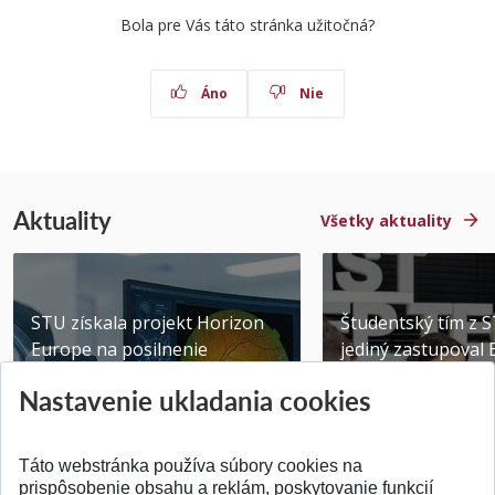
Bola pre Vás táto stránka užitočná?
Áno
Nie
Aktuality
Všetky aktuality
STU získala projekt Horizon
Študentský tím z 
Europe na posilnenie
jediný zastupoval 
výskumu AI v oftalmol...
Južnej Kórei
Nastavenie ukladania cookies
Publikované 31.07.2026
Publikované 27.07.20
Táto webstránka používa súbory cookies na
prispôsobenie obsahu a reklám, poskytovanie funkcií