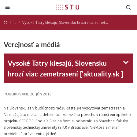
Prejsť na obsah
...
Vysoké Tatry klesajú, Slovensku hrozí viac zemetrasení '[aktuality.sk ]
Verejnosť a médiá
Vysoké Tatry klesajú, Slovensku
hrozí viac zemetrasení ['aktuality.sk ]
PUBLIKOVANÉ 20. jún 2013
Na Slovensku sa v budúcnosti môžu častejšie vyskytovať zemetrasenia.
Naznačujú to merania deformácií zemského povrchu v rámci európskeho
projektu CERGOP. Podieľajú sa na ňom aj odborníci zo Stavebnej fakulty
Slovenskej technickej univerzity (STU) v Bratislave. Niektoré z meraní
prebiehajú práve tento týždeň.