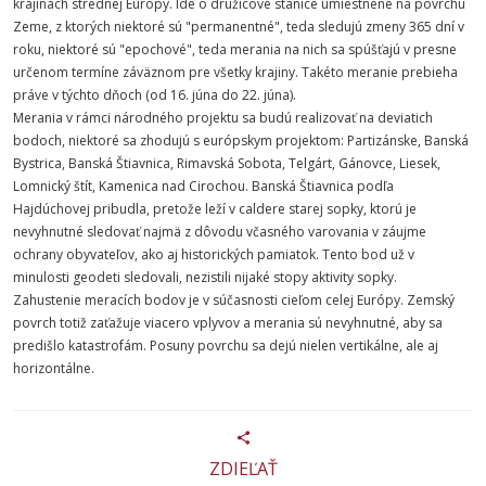
krajinách strednej Európy. Ide o družicové stanice umiestnené na povrchu
Zeme, z ktorých niektoré sú "permanentné", teda sledujú zmeny 365 dní v
roku, niektoré sú "epochové", teda merania na nich sa spúšťajú v presne
určenom termíne záväznom pre všetky krajiny. Takéto meranie prebieha
práve v týchto dňoch (od 16. júna do 22. júna).
Merania v rámci národného projektu sa budú realizovať na deviatich
bodoch, niektoré sa zhodujú s európskym projektom: Partizánske, Banská
Bystrica, Banská Štiavnica, Rimavská Sobota, Telgárt, Gánovce, Liesek,
Lomnický štít, Kamenica nad Cirochou. Banská Štiavnica podľa
Hajdúchovej pribudla, pretože leží v caldere starej sopky, ktorú je
nevyhnutné sledovať najmä z dôvodu včasného varovania v záujme
ochrany obyvateľov, ako aj historických pamiatok. Tento bod už v
minulosti geodeti sledovali, nezistili nijaké stopy aktivity sopky.
Zahustenie meracích bodov je v súčasnosti cieľom celej Európy. Zemský
povrch totiž zaťažuje viacero vplyvov a merania sú nevyhnutné, aby sa
predišlo katastrofám. Posuny povrchu sa dejú nielen vertikálne, ale aj
horizontálne.
ZDIEĽAŤ