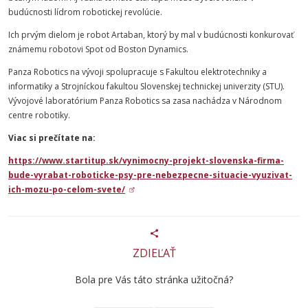
budúcnosti lídrom robotickej revolúcie.
Ich prvým dielom je robot Artaban, ktorý by mal v budúcnosti konkurovať
známemu robotovi Spot od Boston Dynamics.
Panza Robotics na vývoji spolupracuje s
Fakultou
elektrotechniky
a
informatiky
a
Strojníckou
fakultou
Slovenskej
technickej
univerzity
(
STU
).
Vývojové laboratórium Panza Robotics sa zasa nachádza v Národnom
centre robotiky.
Viac si prečítate na:
https://www.startitup.sk/vynimocny-projekt-slovenska-firma-
bude-vyrabat-roboticke-psy-pre-nebezpecne-situacie-vyuzivat-
ich-mozu-po-celom-svete/
ZDIEĽAŤ
Bola pre Vás táto stránka užitočná?