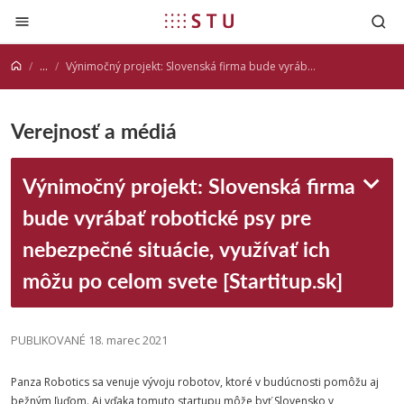
Prejsť na obsah
...
Výnimočný projekt: Slovenská firma bude vyrábať robotické psy pre nebezpečné situácie, využívať ich môžu po celom svete [Startitup.sk]
Verejnosť a médiá
Výnimočný projekt: Slovenská firma
bude vyrábať robotické psy pre
nebezpečné situácie, využívať ich
môžu po celom svete [Startitup.sk]
PUBLIKOVANÉ 18. marec 2021
Panza Robotics sa venuje vývoju robotov, ktoré v budúcnosti pomôžu aj
bežným ľuďom.
Aj vďaka tomuto startupu môže byť Slovensko v