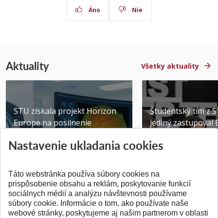
Áno
Nie
Aktuality
Všetky aktuality
STU získala projekt Horizon
Študentský tím z 
Europe na posilnenie
jediný zastupoval 
výskumu AI v oftalmol...
Južnej Kórei
Nastavenie ukladania cookies
Publikované 31.07.2026
Publikované 27.07.20
Táto webstránka používa súbory cookies na
prispôsobenie obsahu a reklám, poskytovanie funkcií
sociálnych médií a analýzu návštevnosti používame
súbory cookie. Informácie o tom, ako používate naše
webové stránky, poskytujeme aj našim partnerom v oblasti