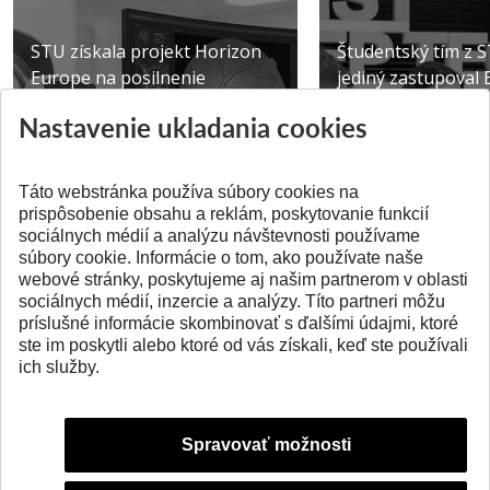
STU získala projekt Horizon
Študentský tím z 
Europe na posilnenie
jediný zastupoval 
výskumu AI v oftalmol...
Južnej Kórei
Nastavenie ukladania cookies
Publikované 31.07.2026
Publikované 27.07.20
Táto webstránka používa súbory cookies na
prispôsobenie obsahu a reklám, poskytovanie funkcií
sociálnych médií a analýzu návštevnosti používame
súbory cookie. Informácie o tom, ako používate naše
webové stránky, poskytujeme aj našim partnerom v oblasti
SPÄŤ NA VRCH
sociálnych médií, inzercie a analýzy. Títo partneri môžu
príslušné informácie skombinovať s ďalšími údajmi, ktoré
ste im poskytli alebo ktoré od vás získali, keď ste používali
ich služby.
Spravovať možnosti