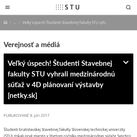
Prejsť na obsah
...
Veľký úspech! Študenti Stavebnej fakulty STU vyhrali medzinárodnú súťaž v 4D plánovaní výstavby [netky.sk]
Verejnosť a médiá
Veľký úspech! Študenti Stavebnej
fakulty STU vyhrali medzinárodnú
súťaž v 4D plánovaní výstavby
[netky.sk]
PUBLIKOVANÉ 8. jún 2017
Študenti bratislavskej Stavebnej fakulty Slovenskej technickej univerzity
(STU) získali prvé miesto v štvrtom ročníku medzinárodnej súťaže Synchro