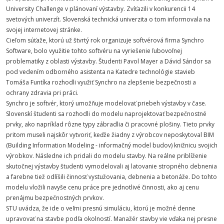
University Challenge v plánovaní výstavby. Zvíťazili v konkurencii 14
svetových univerzít. Slovenská technická univerzita o tom informovala na
svojej internetovej stránke.
Cieľom súťaže, ktorú už štvrtý rok organizuje softvérová firma Synchro
Software, bolo využitie tohto softvéru na vyriešenie ľubovoľnej
problematiky z oblasti výstavby. Študenti Pavol Mayer a Dávid Sándor sa
pod vedením odborného asistenta na Katedre technológie stavieb
Tomáša Funtíka rozhodli využiť Synchro na zlepšenie bezpečnosti a
ochrany zdravia pri práci.
Synchro je softvér, ktorý umožňuje modelovať priebeh výstavby v čase.
Slovenskí študenti sa rozhodli do modelu naprojektovať bezpečnostné
prvky, ako napríklad rôzne typy zábradlia či pracovné plošiny. Tieto prvky
pritom museli najskôr vytvoriť, keďže žiadny z výrobcov neposkytoval BIM
(Building Information Modeling - informačný model budov) knižnicu svojich
výrobkov. Následne ich pridali do modelu stavby. Na reálne priblíženie
skutočnej výstavby študenti vymodelovali aj latovanie stropného debnenia
a farebne tiež odlíšili činnosť vystužovania, debnenia a betonáže. Do tohto
modelu vložili navyše cenu práce pre jednotlivé činnosti, ako aj cenu
prenájmu bezpečnostných prvkov.
STU uvádza, že ide o veľmi presnú simuláciu, ktorú je možné denne
upravovať na stavbe podľa okolností. Manažér stavby vie vďaka nej presne