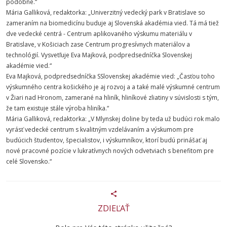
podobne.“
Mária Galliková, redaktorka: „Univerzitný vedecký park v Bratislave so
zameraním na biomedicínu buduje aj Slovenská akadémia vied. Tá má tiež
dve vedecké centrá - Centrum aplikovaného výskumu materiálu v
Bratislave, v Košiciach zase Centrum progresívnych materiálov a
technológií. Vysvetľuje Eva Majková, podpredsedníčka Slovenskej
akadémie vied.“
Eva Majková, podpredsedníčka SSlovenskej akadémie vied: „Časťou toho
výskumného centra košického je aj rozvoj a a také malé výskumné centrum
v Žiari nad Hronom, zamerané na hliník, hliníkové zliatiny v súvislosti s tým,
že tam existuje stále výroba hliníka.“
Mária Galliková, redaktorka: „V Mlynskej doline by teda už budúci rok malo
vyrásť vedecké centrum s kvalitným vzdelávaním a výskumom pre
budúcich študentov, špecialistov, i výskumníkov, ktorí budú prinášať aj
nové pracovné pozície v lukratívnych nových odvetviach s benefitom pre
celé Slovensko.“
ZDIEĽAŤ