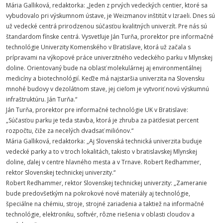
Mária Galliková, redaktorka: „Jeden z prvých vedeckých centier, ktoré sa
vybudovalo pri výskumnom ústave, je Weizmanov inštitút v Izraeli. Dnes sú
už vedecké centrá prirodzenou súčasťou kvalitných univerzít. Pre nás sú
štandardom fínske centrá. Vysvetľuje Ján Turňa, prorektor pre informačné
technológie Univerzity Komenského v Bratislave, ktorá už začala s
prípravami na výkopové práce univerzitného vedeckého parku v Mlynskej
doline. Orientovaný bude na oblasť molekulárnej aj environmentálnej
medicíny a biotechnológií. Keďže má najstaršia univerzita na Slovensku
mnohé budovy v dezolátnom stave, jej cieľom je vytvoriť novú výskumnú
infraštruktúru. Ján Turňa.“
Ján Turňa, prorektor pre informačné technológie UK v Bratislave:
„Súčasťou parku je teda stavba, ktorá je zhruba za päťdesiat percent
rozpočtu, čiže za necelých dvadsať miliónov.“
Mária Galliková, redaktorka: „Aj Slovenská technická univerzita buduje
vedecké parky a to v troch lokalitách, takisto v bratislavskej Mlynskej
doline, ďalej v centre hlavného mesta a v Trnave. Robert Redhammer,
rektor Slovenskej technickej univerzity.“
Robert Redhammer, rektor Slovenskej technickej univerzity: „Zameranie
bude predovšetkým na pokrokové nové materiály aj technológie,
špeciálne na chémiu, stroje, strojné zariadenia a taktiež na informačné
technológie, elektroniku, softvér, rôzne riešenia v oblasti cloudov a