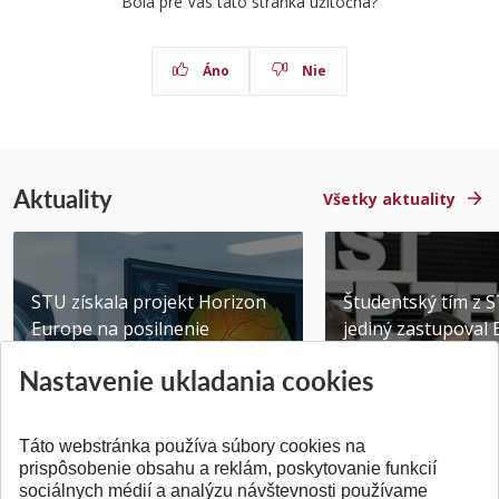
Bola pre Vás táto stránka užitočná?
Áno
Nie
Aktuality
Všetky aktuality
STU získala projekt Horizon
Študentský tím z 
Europe na posilnenie
jediný zastupoval 
výskumu AI v oftalmol...
Južnej Kórei
Nastavenie ukladania cookies
Publikované 31.07.2026
Publikované 27.07.20
Táto webstránka používa súbory cookies na
prispôsobenie obsahu a reklám, poskytovanie funkcií
sociálnych médií a analýzu návštevnosti používame