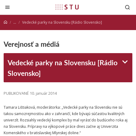
Prejsť na obsah
...
Vedecké parky na Slovensku [Rádio Slovensko]
Verejnosť a médiá
Vedecké parky na Slovensku [Rádio
Slovensko]
PUBLIKOVANÉ 10. január 2014
Tamara Lištiaková, moderátorka: „Vedecké parky na Slovensku nie sú
takou samozrejmosťou ako v zahraničí, kde bývajú súčasťou kvalitných
univerzít. Rozsiahly vedecký komplex by mal vyrásť do budúceho roka aj
na Slovensku. Prípravy na výkopové práce dnes začne aj Univerzita
Komenského v bratislavskej Mlynskej doline.“