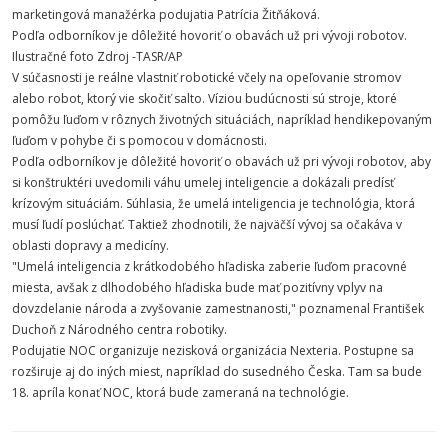
marketingová manažérka podujatia Patrícia Žitňáková.
Podľa odborníkov je dôležité hovoriť o obavách už pri vývoji robotov.
Ilustračné foto Zdroj -TASR/AP
V súčasnosti je reálne vlastniť robotické včely na opeľovanie stromov
alebo robot, ktorý vie skočiť salto. Víziou budúcnosti sú stroje, ktoré
pomôžu ľuďom v rôznych životných situáciách, napríklad hendikepovaným
ľuďom v pohybe či s pomocou v domácnosti.
Podľa odborníkov je dôležité hovoriť o obavách už pri vývoji robotov, aby
si konštruktéri uvedomili váhu umelej inteligencie a dokázali predísť
krízovým situáciám. Súhlasia, že umelá inteligencia je technológia, ktorá
musí ľudí poslúchať. Taktiež zhodnotili, že najväčší vývoj sa očakáva v
oblasti dopravy a medicíny.
"Umelá inteligencia z krátkodobého hľadiska zaberie ľuďom pracovné
miesta, avšak z dlhodobého hľadiska bude mať pozitívny vplyv na
dovzdelanie národa a zvyšovanie zamestnanosti," poznamenal František
Duchoň z Národného centra robotiky.
Podujatie NOC organizuje nezisková organizácia Nexteria. Postupne sa
rozširuje aj do iných miest, napríklad do susedného Česka. Tam sa bude
18. apríla konať NOC, ktorá bude zameraná na technológie.