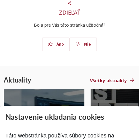
ZDIEĽAŤ
Bola pre Vás táto stránka užitočná?
Áno
Nie
Aktuality
Všetky aktuality
STU získala projekt Horizon
Študentský tím z 
Nastavenie ukladania cookies
Europe na posilnenie
jediný zastupoval 
výskumu AI v oftalmol...
Južnej Kórei
Publikované 31.07.2026
Publikované 27.07.20
Táto webstránka používa súbory cookies na