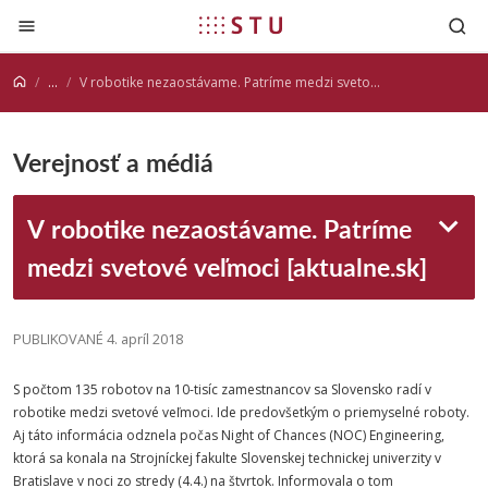
Prejsť na obsah
...
V robotike nezaostávame. Patríme medzi svetové veľmoci [aktualne.sk]
Verejnosť a médiá
V robotike nezaostávame. Patríme
medzi svetové veľmoci [aktualne.sk]
PUBLIKOVANÉ 4. apríl 2018
S počtom 135 robotov na 10-tisíc zamestnancov sa Slovensko radí v
robotike medzi svetové veľmoci. Ide predovšetkým o priemyselné roboty.
Aj táto informácia odznela počas Night of Chances (NOC) Engineering,
ktorá sa konala na Strojníckej fakulte Slovenskej technickej univerzity v
Bratislave v noci zo stredy (4.4.) na štvrtok. Informovala o tom