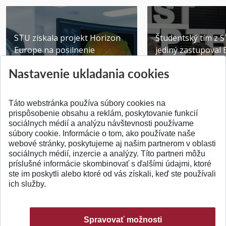
STU získala projekt Horizon
Študentský tím z 
Europe na posilnenie
jediný zastupoval 
výskumu AI v oftalmol...
Južnej Kórei
Nastavenie ukladania cookies
Publikované 31.07.2026
Publikované 27.07.20
Táto webstránka používa súbory cookies na
prispôsobenie obsahu a reklám, poskytovanie funkcií
sociálnych médií a analýzu návštevnosti používame
súbory cookie. Informácie o tom, ako používate naše
webové stránky, poskytujeme aj našim partnerom v oblasti
SPÄŤ NA VRCH
sociálnych médií, inzercie a analýzy. Títo partneri môžu
príslušné informácie skombinovať s ďalšími údajmi, ktoré
ste im poskytli alebo ktoré od vás získali, keď ste používali
ich služby.
Spravovať možnosti