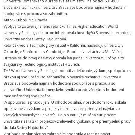
Univerzita Komenského v Bratislave sa umiestnili na pozícii 601-800.
Slovenská technická univerzita v Bratislave bodovala najmä v hodnotení
spolupráce s praxou a so zahraničím.
Autor - Ľuboš Pilc, Pravda
Vyplýva to zo zverejneného rebríčku Times Higher Education World
University Rankings, o ktorom informovala hovorkyňa Slovenskej technickej
univerzity Andrea Settey Hajdúchová.
Rebríček vedie Technologický inštitút v Kalifornii, nasledujú univerzity v
Oxforde, v Stanforde a v Cambridge. Popri univerzitách z USA a Veľkej
Británie sa do prvej desiatky dostala len jedna univerzita z Európy, a to
švajčiarsky Technologický inštitút ETH Zurich.
THE World University Rankings hodnotil vzdelávanie, výskum, spoluprácu s
praxou aj spoluprácu so zahraničím. Slovenská technická univerzita v
Bratislave bodovala najmä v hodnotení spolupráce s praxou a so
zahraničím. Univerzita Komenského vynikla predovšetkým v hodnotení
medzinárodnej spolupráce.
„V spolupráci s praxou je STU dlhodobo silná, v predošlom roku získala
opakovane za výskum a projekty na zmluvu pre priemysel najviac zo
všetkých slovenských univerzít. Išlo o sumu 1,7 milióna eur, pričom
univerzita riešila 274 projektov zmluvného výskumu pre priemyselnú prax,“
dodala Settey Hajdúchová.
V prípade spolupráce so zahraničím hodnotila agentúra počet