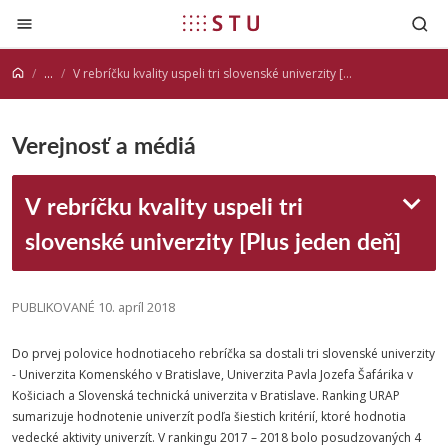
Prejsť na obsah
...
V rebríčku kvality uspeli tri slovenské univerzity [Plus jeden deň]
Verejnosť a médiá
V rebríčku kvality uspeli tri
slovenské univerzity [Plus jeden deň]
PUBLIKOVANÉ 10. apríl 2018
Do prvej polovice hodnotiaceho rebríčka sa dostali tri slovenské univerzity
- Univerzita Komenského v Bratislave, Univerzita Pavla Jozefa Šafárika v
Košiciach a Slovenská technická univerzita v Bratislave. Ranking URAP
sumarizuje hodnotenie univerzít podľa šiestich kritérií, ktoré hodnotia
vedecké aktivity univerzít. V rankingu 2017 – 2018 bolo posudzovaných 4