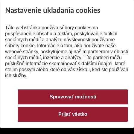
výskumu AI v oftalmol...
Južnej Kórei
Nastavenie ukladania cookies
Publikované 31.07.2026
Publikované 27.07.20
Táto webstránka používa súbory cookies na
prispôsobenie obsahu a reklám, poskytovanie funkcií
sociálnych médií a analýzu návštevnosti používame
súbory cookie. Informácie o tom, ako používate naše
webové stránky, poskytujeme aj našim partnerom v oblasti
SPÄŤ NA VRCH
sociálnych médií, inzercie a analýzy. Títo partneri môžu
príslušné informácie skombinovať s ďalšími údajmi, ktoré
ste im poskytli alebo ktoré od vás získali, keď ste používali
ich služby.
Spravovať možnosti
Prijať všetko
© 2026 Slovenská technická univerzita