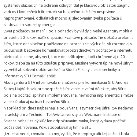
systémov slúžiacich na ochranu citlivých dát je kľúčovou oblasťou záujmu
vedcov i komerčných firiem. Ak sú bezpečnostné šifry nesprávne
naprogramované, odhaliť ich možno aj sledovaním zvuku počítača či
sledovaním spotreby energie.
„Svet počítačov sa mení. Podľa odhadov by vlády či veľké agentúry mohli v
priebehu 20 rokov mať k dispozícií kvantové počítače. Tie dokážu prelomiť
šifry, ktoré dnes bežne používame na ochranu citlivých dát. Ak chceme aj v
budúcnosti bezpečne komunikovať prostredníctvom počítačov a internetu,
alebo ak chceme, aby veci, ktoré dnes šifrujeme, boli chránené aj o 20
rokov, treba sa na túto situáciu pripraviť. Musíme vytvoriť úplne nové šifry,“
vysvetlil absolvent doktorandského štúdia Fakulty elektrotechniky a
informatiky STU Tomáš Fabšič.
Ako agentúru SITA informovala manažérka pre komunikáciu STU Andrea
Settey Hajdúchová, pre bezpečné šifrovanie je veľmi dôležité, aby šifra
bola na počítači správne implementovaná, nevhodná implementácia môže
viesť k útoku aj na inak bezpečnú šifru.
Napríklad pri dnes najbežnejšie používanej asymetrickej šifre RSA nedávno
izraelský tím z Technion, Tel Aviv University a z Weizmann Institute of
Science odhalil tajný kľúč len odpočúvaním zvuku, ktorý vydáva počítač
počas dešifrovania. Pokus zopakoval aj tím na STU.
„Izraelskí vedci, rovnako ako my, využili, že v kryptografickej knižnici bola