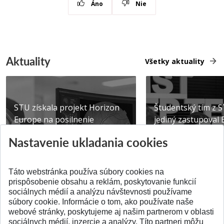
Áno
Nie
Aktuality
Všetky aktuality
STU získala projekt Horizon
Študentský tím z 
Europe na posilnenie
jediný zastupoval 
výskumu AI v oftalmol...
Južnej Kórei
Nastavenie ukladania cookies
Publikované 31.07.2026
Publikované 27.07.20
Táto webstránka používa súbory cookies na
prispôsobenie obsahu a reklám, poskytovanie funkcií
sociálnych médií a analýzu návštevnosti používame
súbory cookie. Informácie o tom, ako používate naše
webové stránky, poskytujeme aj našim partnerom v oblasti
SPÄŤ NA VRCH
sociálnych médií, inzercie a analýzy. Títo partneri môžu