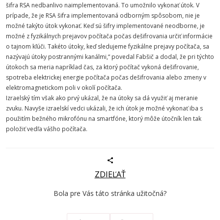
šifra RSA nedbanlivo naimplementovaná. To umožnilo vykonať útok. V
prípade, že je RSA šifra implementovaná odborným spôsobom, nie je
možné takýto útok vykonať. Keď sú šifry implementované neodborne, je
možné z fyzikálnych prejavov počítača počas dešifrovania určiť informácie
o tajnom kľúči. Takéto útoky, keď sledujeme fyzikálne prejavy počítača, sa
nazývajú útoky postrannými kanálmi,“ povedal Fabšič a dodal, že pri týchto
útokoch sa meria napríklad čas, za ktorý počítač vykoná dešifrovanie,
spotreba elektrickej energie počítača počas dešifrovania alebo zmeny v
elektromagnetickom poli v okolí počítača.
Izraelský tím však ako prvý ukázal, že na útoky sa dá využiť aj meranie
zvuku. Navyše izraelskí vedci ukázali, že ich útok je možné vykonať iba s
použitím bežného mikrofónu na smartfóne, ktorý môže útočník len tak
položiť vedľa vášho počítača.
ZDIEĽAŤ
Bola pre Vás táto stránka užitočná?