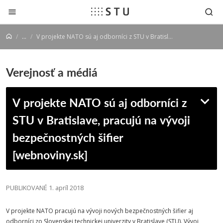
Prejsť na obsah
...
V projekte NATO sú aj odborníci z STU v Bratislave, pracujú na vývoji bezpečnostných šifier [webnoviny.sk]
Verejnosť a médiá
V projekte NATO sú aj odborníci z
STU v Bratislave, pracujú na vývoji
bezpečnostných šifier
[webnoviny.sk]
PUBLIKOVANÉ 1. apríl 2018
V projekte NATO pracujú na vývoji nových bezpečnostných šifier aj
odborníci zo Slovenskej technickej univerzity v Bratislave (STU). Vývoj