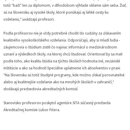
totiž "baží" len za diplomom, v dlhodobom výhľade oklame sám seba. Žiaľ,
sú na Slovensku aj vysoké školy, ktoré ponúkajú aj ľahké cesty ku
vzdelaniu," uvádzajú profesori.
Podľa profesorov nie je vždy potrebné chodiť do cudziny za získavaním
kvalitného vysokoškolského vzdelania. Odporúčajú, aby si mladí ľudia -
záujemcovia o štúdium zistili čo najviac informácií o medzinárodnom
uznaní a výsledkoch školy, na ktorej chcú študovať. Orientovať by sa mali
podľa toho, ako kvalitu štúdia na týchto školách hodnotia iné, nezávislé
inštitúcie a ako sa hodnotí špeciálne uplatnenie ich absolventov v praxi.
"Na Slovensku sú totiž študijné programy, kde možno získať porovnateľné
alebo aj kvalitnejšie vzdelanie ako na mnohých školách v zahraničí,"
dodávajú predsedovia akreditačných komisií.
Stanovisko profesorov poskytol agentúre SITA súčasný predseda
Akreditačnej komisie Ľubor Fišera.