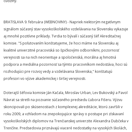
cudziny.
BRATISLAVA 9. februára (WEBNOVINY) - Napriek niektorým negatívnym
signálom súčasný stav vysokoškolského vzdelávania na Slovensku vykazuje
aj mnohé pozitívne príklady. Tvrdia to bývalí i súčasný šéf Akreditačnej
komisie. "S poľutovaním konštatujeme, že hoci máme na Slovensku aj
kvalitné univerzitné pracoviská so špičkovými odborníkmi, pozornosť
verejnosti sa na nich neorientuje a spoločenská, morálna aj hmotná
podpora a mediálna pozornosť sa týmto pracovníkom nedostáva, hoci sú
rozhodujúci pre rozvoj vedy a vzdelávania Slovenska," konštatujú
profesori vo výzve akademickej i širšej verejnosti.
Doterajší šéfovia komisie Ján Kačala, Miroslav Urban, Lev Bukovský a Pavol
Návrat sa stretli na pozvanie súčasného predsedu Ľubora Fišeru. Výzvu
skoncipovali po skúsenostiach z komplexnej akreditácie, ktorú zavŕšili v
roku 2009, a vzhľadom na znepokojujúce správy o postupe pri získavaní
vysokoškolských diplomov na Trenčianskej univerzite Alexandra Dubčeka v
Trenčíne. Predsedovia priznávajú viaceré nedostatky na vysokých školách,