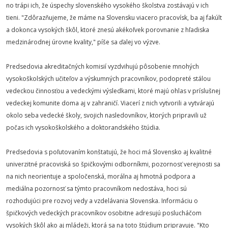
no trápi ich, že úspechy slovenského vysokého školstva zostávajú v ich
tieni. "Zdôrazňujeme, že máme na Slovensku viacero pracovísk, ba aj fakúlt
a dokonca vysokých škôl, ktoré znesú akékoľvek porovnanie z hľadiska
medzinárodnej úrovne kvality," píše sa ďalej vo výzve.
Predsedovia akreditačných komisií vyzdvihujú pôsobenie mnohých
vysokoškolských učiteľov a výskumných pracovníkov, podopreté stálou
vedeckou činnosťou a vedeckými výsledkami, ktoré majú ohlas v príslušnej
vedeckej komunite doma aj v zahraničí. Viacerí z nich vytvorili a vytvárajú
okolo seba vedecké školy, svojich nasledovníkov, ktorých pripravili už
počas ich vysokoškolského a doktorandského štúdia.
Predsedovia s poľutovaním konštatujú, že hoci má Slovensko aj kvalitné
univerzitné pracoviská so špičkovými odborníkmi, pozornosť verejnosti sa
na nich neorientuje a spoločenská, morálna aj hmotná podpora a
mediálna pozornosť sa týmto pracovníkom nedostáva, hoci sú
rozhodujúci pre rozvoj vedy a vzdelávania Slovenska. Informáciu o
špičkových vedeckých pracovníkov osobitne adresujú poslucháčom
vysokých škôl ako aj mládeži, ktorá sa na toto štúdium pripravuje. "Kto