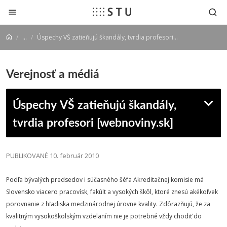
Prejsť na obsah
...
Úspechy VŠ zatieňujú škandály, tvrdia profesori [webnoviny.sk]
Verejnosť a médiá
Úspechy VŠ zatieňujú škandály,
tvrdia profesori [webnoviny.sk]
PUBLIKOVANÉ 10. február 2010
Podľa bývalých predsedov i súčasného šéfa Akreditačnej komisie má
Slovensko viacero pracovísk, fakúlt a vysokých škôl, ktoré znesú akékoľvek
porovnanie z hľadiska medzinárodnej úrovne kvality. Zdôrazňujú, že za
kvalitným vysokoškolským vzdelaním nie je potrebné vždy chodiť do