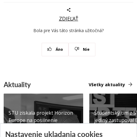
ZDIEĽAŤ
Bola pre Vás táto stránka užitočná?
Áno
Nie
Aktuality
Všetky aktuality
STU získala projekt Horizon
Študentský tím z 
Europe na posilnenie
jediný zastupoval 
výskumu AI v oftalmol...
Južnej Kórei
Nastavenie ukladania cookies
Publikované 31.07.2026
Publikované 27.07.20