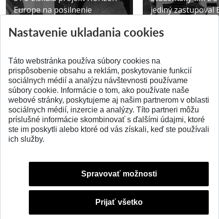
Europe na posilnenie
jediný zastupoval 
výskumu AI v oftalmol...
Južnej Kórei
Nastavenie ukladania cookies
Publikované 31.07.2026
Publikované 27.07.20
Táto webstránka používa súbory cookies na
prispôsobenie obsahu a reklám, poskytovanie funkcií
sociálnych médií a analýzu návštevnosti používame
súbory cookie. Informácie o tom, ako používate naše
webové stránky, poskytujeme aj našim partnerom v oblasti
SPÄŤ NA VRCH
sociálnych médií, inzercie a analýzy. Títo partneri môžu
príslušné informácie skombinovať s ďalšími údajmi, ktoré
ste im poskytli alebo ktoré od vás získali, keď ste používali
ich služby.
Spravovať možnosti
Prijať všetko
© 2026 Slovenská technická univerzita