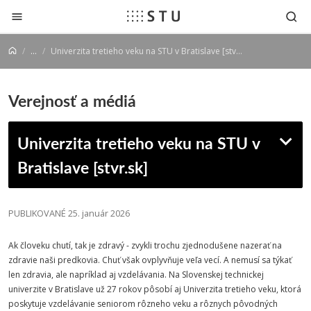
Prejsť na obsah
...
Univerzita tretieho veku na STU v Bratislave [stvr.sk]
Verejnosť a médiá
Univerzita tretieho veku na STU v
Bratislave [stvr.sk]
PUBLIKOVANÉ 25. január 2026
Ak človeku chutí, tak je zdravý - zvykli trochu zjednodušene nazerať na
zdravie naši predkovia. Chuť však ovplyvňuje veľa vecí. A nemusí sa týkať
len zdravia, ale napríklad aj vzdelávania. Na Slovenskej technickej
univerzite v Bratislave už 27 rokov pôsobí aj Univerzita tretieho veku, ktorá
poskytuje vzdelávanie seniorom rôzneho veku a rôznych pôvodných