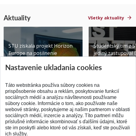
Aktuality
Všetky aktuality
STU získala projekt Horizon
Študentský tím z 
Europe na posilnenie
jediný zastupoval 
výskumu AI v oftalmol...
Južnej Kórei
Nastavenie ukladania cookies
Publikované 31.07.2026
Publikované 27.07.20
Táto webstránka používa súbory cookies na
prispôsobenie obsahu a reklám, poskytovanie funkcií
sociálnych médií a analýzu návštevnosti používame
súbory cookie. Informácie o tom, ako používate naše
webové stránky, poskytujeme aj našim partnerom v oblasti
SPÄŤ NA VRCH
sociálnych médií, inzercie a analýzy. Títo partneri môžu
príslušné informácie skombinovať s ďalšími údajmi, ktoré
ste im poskytli alebo ktoré od vás získali, keď ste používali
ich služby.