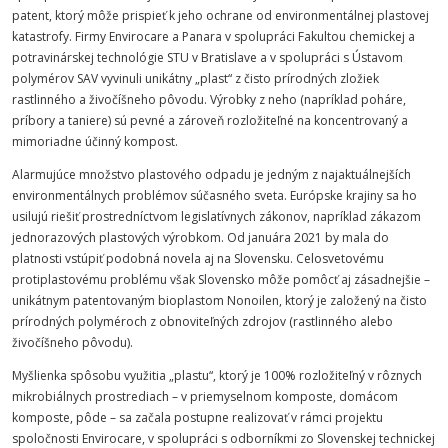
patent, ktorý môže prispieť k jeho ochrane od environmentálnej plastovej
katastrofy. Firmy Envirocare a Panara v spolupráci
Fakultou
chemickej
a
potravinárskej
technológie
STU
v Bratislave a v spolupráci s Ústavom
polymérov SAV vyvinuli unikátny „plast“ z čisto prírodných zložiek
rastlinného a živočíšneho pôvodu. Výrobky z neho (napríklad poháre,
príbory a taniere) sú pevné a zároveň rozložiteľné na koncentrovaný a
mimoriadne účinný kompost.
Alarmujúce množstvo plastového odpadu je jedným z najaktuálnejších
environmentálnych problémov súčasného sveta. Európske krajiny sa ho
usilujú riešiť prostredníctvom legislatívnych zákonov, napríklad zákazom
jednorazových plastových výrobkom. Od januára 2021 by mala do
platnosti vstúpiť podobná novela aj na Slovensku. Celosvetovému
protiplastovému problému však Slovensko môže pomôcť aj zásadnejšie –
unikátnym patentovaným bioplastom Nonoilen, ktorý je založený na čisto
prírodných polyméroch z obnoviteľných zdrojov (rastlinného alebo
živočíšneho pôvodu).
Myšlienka spôsobu využitia „plastu“, ktorý je 100% rozložiteľný v rôznych
mikrobiálnych prostrediach – v priemyselnom komposte, domácom
komposte, pôde – sa začala postupne realizovať v rámci projektu
spoločnosti Envirocare, v spolupráci s odborníkmi zo
Slovenskej
technickej