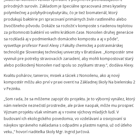
prírodných surovín. Základom je špeciálne spracovaná zmes kyseliny
polymliečnej a polyhydroxybutyrátu, čo je tiež biomateriál, ktorý
produkujú baktérie pri spracovaní primárnych živín rastlinného alebo
živočíšneho pôvodu. Dokáže sa rozložiť v komposte s riadenou teplotou
za prítomnosti baktérií vo veľmi krátkom čase. Nonoilen druhej generácie
sa rozkladá aj v podmienkach domáceho kompostu a aj v pôde“,
vysvetľuje profesor Pavol Alexy z
Fakulty
chemickej
a
potravinárskej
technológie
Slovenskej
technickej
univerzity
v Bratislave. „Kompostér sme
vyvinuli pre potreby stravovacích zariadení, aby mohli kompostovať starý
alebo poškodený Nonoilen riad spolu so zvyškami stravy.“, dodáva Alexy.
Kvalitu pohárov, tanierov, misiek a táciek z Nonoilenu, ako aj nový
kompostér môžu ako prví v praxi overiť na Základnej školy Na bielenisku 2
v Pezinku.
„Som rada, že sa môžeme zapojiť do projektu. Je to výborný vynález, ktorý
nám nielenže neznečistí prostredie, ale práve naopak, môže mu prospieť.
Význam projektu však vnímam aj v rovine výchovy mladých ľudí. V
budovaní ich ekologického povedomia, vo vzdelávaní a osvojovaní si
návykov správneho nakladania s odpadmi a plastmi najmä, už od útleho
veku.,“ hovorí riaditeľka školy Mgr. Ingrid Jurčová.