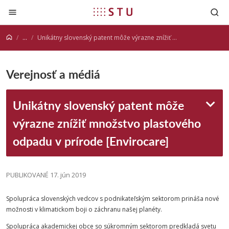
Prejsť na obsah
...
Unikátny slovenský patent môže výrazne znížiť množstvo plastového odpadu v prírode [Envirocare]
Verejnosť a médiá
Unikátny slovenský patent môže
výrazne znížiť množstvo plastového
odpadu v prírode [Envirocare]
PUBLIKOVANÉ 17. jún 2019
Spolupráca slovenských vedcov s podnikateľským sektorom prináša nové
možnosti v klimatickom boji o záchranu našej planéty.
Spolupráca akademickej obce so súkromným sektorom predkladá svetu