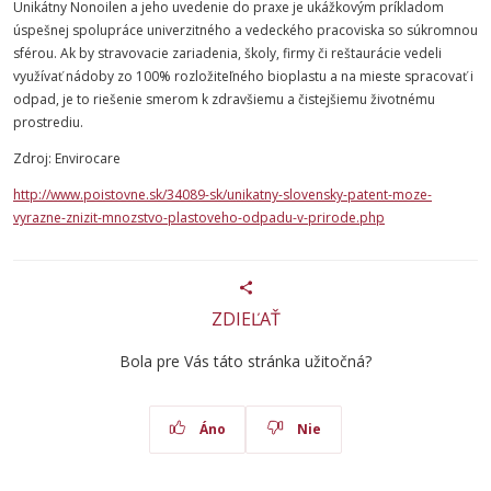
Unikátny Nonoilen a jeho uvedenie do praxe je ukážkovým príkladom
úspešnej spolupráce univerzitného a vedeckého pracoviska so súkromnou
sférou. Ak by stravovacie zariadenia, školy, firmy či reštaurácie vedeli
využívať nádoby zo 100% rozložiteľného bioplastu a na mieste spracovať i
odpad, je to riešenie smerom k zdravšiemu a čistejšiemu životnému
prostrediu.
Zdroj: Envirocare
http://www.poistovne.sk/34089-sk/unikatny-slovensky-patent-moze-
vyrazne-znizit-mnozstvo-plastoveho-odpadu-v-prirode.php
ZDIEĽAŤ
Bola pre Vás táto stránka užitočná?
Áno
Nie