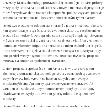
univerzity
,
fakulty
chemickej
a
potravinárskej
technológie
. Poháre, príbory,
misky, tácky i vrecká na odpad, ktoré sa z nového materiálu dajú vyrobiť, je
možné recyklov
a
ť alebo rozložiť v kompostéri spolu so zvyškami potravín
priamo na mieste použitia – bez znehodnotenia inými typmi plastov.
„Množstvo plastového odpadu stále narastá a jedna z možností, ako sa s
ním vysporiadať je recyklácia. Lenže životnosť i vlastnosti recyklovaného
plastu sú obmedzené. Do popredia sa tak dostávajú bioplasty. Ich využitie
má však tiež svoje úskalia. Väčšina z nich sa dnes rozkladá len v riadenom
komposte, v bežnom odpade sa nerozložia a môžu znehodnotiť recyklát.
Preto sme vytvorili projekt a hľadali riešenie ako využiť bioplasty tak, aby
sme predišli všetkým týmto problémom.“, osvetľuje myšlienku projektu
Miroslav Galamboš zo spoločnosti Envirocare.
Cieľom projektu a spolupráce firiem Panara a Envirocare s
Fakultou
chemickej
a
potravinárskej
technológie
STU
a v počiatkoch aj s Ústavom
polymérov SAV bolo vytvoriť na báze unikátnych patentovaných
bioplastových zmesí produkty opakovane využiteľné v stravovacích
zariadeniach spolu s vhodným kompostérom, ktorý by bol schopný
likvidovať nielen zvyšky potravín a organický odpad, ale aj tieto nové
bioplasty.
„Materiál Nonoilen vznikol výhradne z polymérov pochádzajúcich z