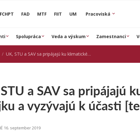
FCHPT
FAD
MTF
FIIT
UM
Pracoviská
nti
Spolupráca
Veda a výskum
Zamestnanci
V
UK, STU a SAV sa pripájajú ku klimatickému štrajku a vyzývajú k účasti [teraz.sk]
 STU a SAV sa pripájajú k
jku a vyzývajú k účasti [te
É 16. september 2019