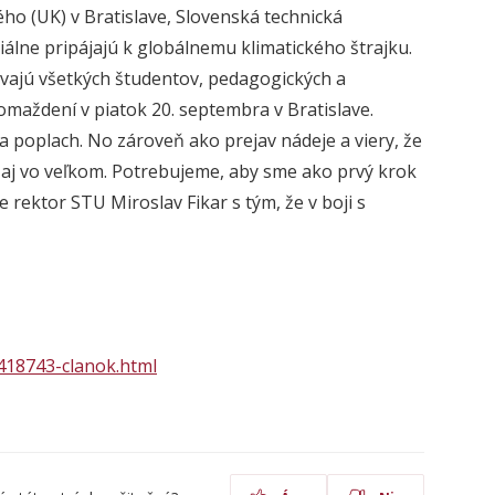
ého (UK) v Bratislave, Slovenská technická
ciálne pripájajú k globálnemu klimatického štrajku.
ývajú všetkých študentov, pedagogických a
maždení v piatok 20. septembra v Bratislave.
a poplach. No zároveň ako prejav nádeje a viery, že
 aj vo veľkom. Potrebujeme, aby sme ako prvý krok
rektor STU Miroslav Fikar s tým, že v boji s
/418743-clanok.html