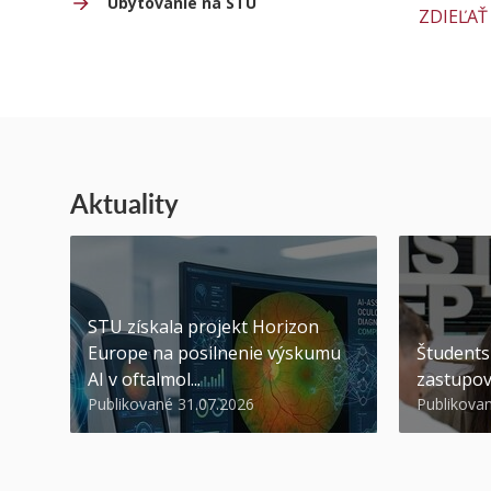
Ubytovanie na STU
ZDIEĽAŤ
Aktuality
STU získala projekt Horizon
Europe na posilnenie výskumu
Študents
AI v oftalmol...
zastupov
Publikované 31.07.2026
Publikova