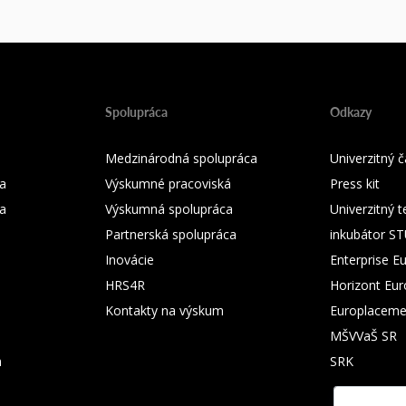
Spolupráca
Odkazy
Medzinárodná spolupráca
Univerzitný
a
Výskumné pracoviská
Press kit
ka
Výskumná spolupráca
Univerzitný 
Partnerská spolupráca
inkubátor S
Inovácie
Enterprise E
HRS4R
Horizont Eu
Kontakty na výskum
Europlaceme
MŠVVaŠ SR
m
SRK