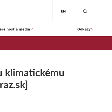
EN
erejnosť a médiá
Odkazy
u klimatickému
raz.sk]