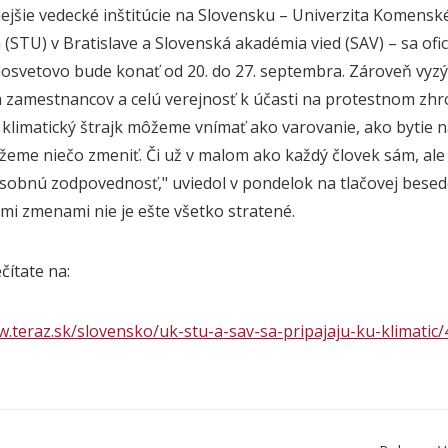
lnejšie vedecké inštitúcie na Slovensku – Univerzita Komensk
 (STU) v Bratislave a Slovenská akadémia vied (SAV) – sa ofi
losvetovo bude konať od 20. do 27. septembra. Zároveň vyz
 zamestnancov a celú verejnosť k účasti na protestnom zhro
 klimatický štrajk môžeme vnímať ako varovanie, ako bytie n
žeme niečo zmeniť. Či už v malom ako každý človek sám, ale
osobnú zodpovednosť," uviedol v pondelok na tlačovej besede 
ými zmenami nie je ešte všetko stratené.
ečítate na:
w.teraz.sk/slovensko/uk-stu-a-sav-sa-pripajaju-ku-klimatic