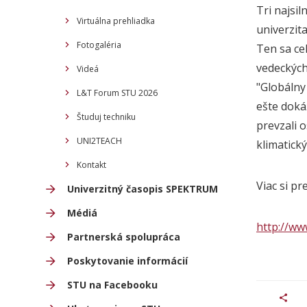
Tri najsi
Virtuálna prehliadka
univerzita
Fotogaléria
Ten sa ce
vedeckých
Videá
"Globálny
L&T Forum STU 2026
ešte doká
Študuj techniku
prevzali 
UNI2TEACH
klimatick
Kontakt
Viac si pr
Univerzitný časopis SPEKTRUM
Médiá
http://ww
Partnerská spolupráca
Poskytovanie informácií
STU na Facebooku