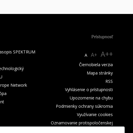
Prístupnosť
 časopis SPEKTRUM
A++
A+
A
Čiernobiela verzia
technologický
Mapa stránky
TU
RSS
urope Network
Vyhlásenie o prístupnosti
rópa
Upozornenie na chybu
nt
Podmienky ochrany súkromia
Využívanie cookies
Oznamovanie protispoločenskej
činnosti