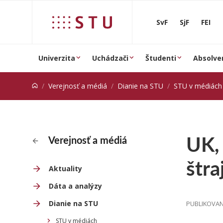
Prejsť na obsah
SvF
SjF
FEI
Univerzita
Uchádzači
Študenti
Absolve
Verejnosť a médiá
Dianie na STU
STU v médiách
UK,
Verejnosť a médiá
štra
Aktuality
Dáta a analýzy
Dianie na STU
PUBLIKOVAN
STU v médiách