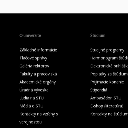
O univerzite
Štúdium
Základné informácie
Študijné programy
Tlačové správy
Harmonogram štúdi
Galéria rektorov
Elektronická prihláš
Fakulty a pracoviská
Poplatky za štúdium
Akademické orgány
Prijímacie konanie
Úradná výveska
Štipendiá
Ľudia na STU
Ambasádori STU
Médiá o STU
E-shop (literatúra)
Kontakty na vzťahy s
Kontakty na štúdiu
verejnosťou