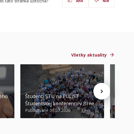
ás táto stránka užitočná?
Áno
Nie
Všetky aktuality
STU ocen
kého
Študenti STU na EULiST
najúspeš
Študentskej konferencii v Brne
športov
Publikované 03.07.2026
Publikova