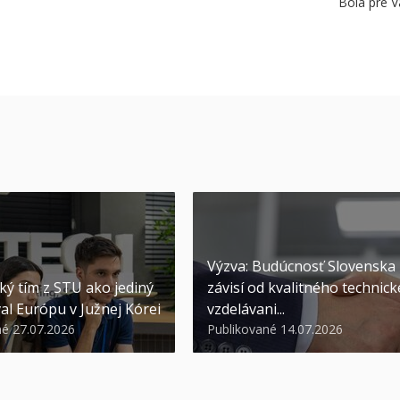
Bola pre V
Výzva: Budúcnosť Slovenska
ký tím z STU ako jediný
závisí od kvalitného technic
al Európu v Južnej Kórei
vzdelávani...
né 27.07.2026
Publikované 14.07.2026