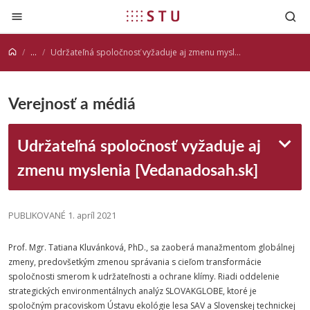
Prejsť na obsah
...
Udržateľná spoločnosť vyžaduje aj zmenu myslenia [Vedanadosah.sk]
Verejnosť a médiá
Udržateľná spoločnosť vyžaduje aj
zmenu myslenia [Vedanadosah.sk]
PUBLIKOVANÉ 1. apríl 2021
Prof. Mgr. Tatiana Kluvánková, PhD., sa zaoberá manažmentom globálnej
zmeny, predovšetkým zmenou správania s cieľom transformácie
spoločnosti smerom k udržateľnosti a ochrane klímy. Riadi oddelenie
strategických environmentálnych analýz SLOVAKGLOBE, ktoré je
spoločným pracoviskom Ústavu ekológie lesa SAV a Slovenskej technickej