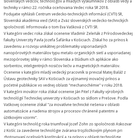
slovenských vedcov, technológov a mladých výskumníkov z oblastí vedy a
techniky v rámci 22. ročníka oceňovania Vedec roka SR 2018.
Podujatie vyhlásili Centrum vedecko-technických informácií (CVTI) SR,
Slovenská akadémia vied (SAV) a Zväz slovenských vedecko-technických
spoločností. Informovala o tom Eva Vašková z CVTI SR.
V kategórii vedec roka získal ocenenie Vladimír Zeleňák z Prírodovedeckej
fakulty Univerzity Pavla Jozefa Šafárika v Košiciach. Získal ho za prínos k
zavedeniu a rozvoju unikátnej problematiky usporiadaných
nanopórovitých materiálov typu metalo-organických sietí a usporiadanej
mezopórovitej siliky v rámci Slovenska a štúdium ich aplikácie ako
sorbentov, inteligentných nosičov liečiv a magnetických materiálov.
Ocenenie v kategórii mladý vedecký pracovník si prevzal Matej Baláž z
Ústavu geotechniky SAV v Košiciach za významný inovačný prínos a
početné publikácie vo vednej oblasti "mechanochémie" v roku 2018.
V kategórii inovátor roka získal ocenenie Ján Piteľ z Fakulty výrobných
technológií Technickej univerzity v Košiciach so sídlom v Prešove. Podľa
Vaškovej ocenenie získal "za inovatívne technické riešenia v oblasti
automatizácie a riadenia strojov a procesov chránené patentmi a
úžitkovými vzormi".
V kategórii technológ roka triumfoval Jozef Zohn zo spoločnosti Askozvar
z Košíc za zavedenie technológie zvárania trojzložkovým plynom pri
zhotovovaní oceľových konštrukcií a za prínos v oblasti technológie