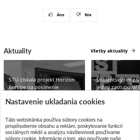
Áno
Nie
Aktuality
Všetky aktuality
STU získala projekt Horizon
Študentský tím z 
Europe na posilnenie
jediný zastupoval 
výskumu AI v oftalmol...
Južnej Kórei
Nastavenie ukladania cookies
Publikované 31.07.2026
Publikované 27.07.20
Táto webstránka používa súbory cookies na
prispôsobenie obsahu a reklám, poskytovanie funkcií
sociálnych médií a analýzu návštevnosti používame
súbory cookie. Informácie o tom, ako používate naše