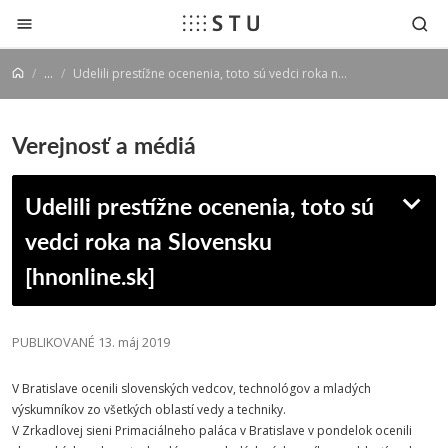
Prejsť na obsah
...
Udelili prestížne ocenenia, toto sú vedci roka na Slovensku [hnonline.sk]
Verejnosť a médiá
Udelili prestížne ocenenia, toto sú
vedci roka na Slovensku
[hnonline.sk]
PUBLIKOVANÉ 13. máj 2019
V Bratislave ocenili slovenských vedcov, technológov a mladých
výskumníkov zo všetkých oblastí vedy a techniky.
V Zrkadlovej sieni Primaciálneho paláca v Bratislave v pondelok ocenili