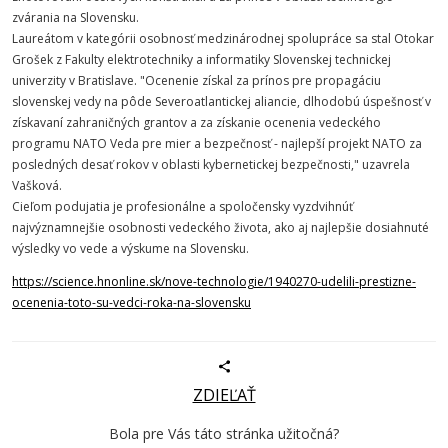
zvárania na Slovensku.
Laureátom v kategórii osobnosť medzinárodnej spolupráce sa stal Otokar
Grošek z Fakulty elektrotechniky a informatiky Slovenskej technickej
univerzity v Bratislave. "Ocenenie získal za prínos pre propagáciu
slovenskej vedy na pôde Severoatlantickej aliancie, dlhodobú úspešnosť v
získavaní zahraničných grantov a za získanie ocenenia vedeckého
programu NATO Veda pre mier a bezpečnosť - najlepší projekt NATO za
posledných desať rokov v oblasti kybernetickej bezpečnosti," uzavrela
Vašková.
Cieľom podujatia je profesionálne a spoločensky vyzdvihnúť
najvýznamnejšie osobnosti vedeckého života, ako aj najlepšie dosiahnuté
výsledky vo vede a výskume na Slovensku.
https://science.hnonline.sk/nove-technologie/1940270-udelili-prestizne-
ocenenia-toto-su-vedci-roka-na-slovensku
ZDIEĽAŤ
Bola pre Vás táto stránka užitočná?