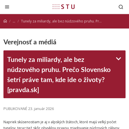
Prejsť na obsah
...
Tunely za miliardy, ale bez núdzového pruhu. Prečo Slovensko šetrí práve tam, kde ide o životy? [pravda.sk]
Verejnosť a médiá
Tunely za miliardy, ale bez
núdzového pruhu. Prečo Slovensko
šetrí práve tam, kde ide o životy?
[pravda.sk]
PUBLIKOVANÉ 23. január 2026
Napriek skúsenostiam je aj v alpských štátoch, ktoré majú veľký počet
tunelov, teraz tiež skôr obvyklou praxou zriaďovanie núdzových zálivov.