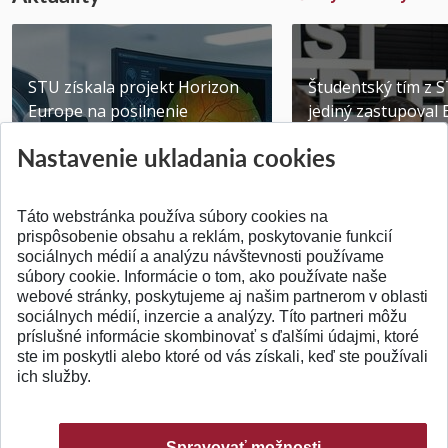
STU získala projekt Horizon
Študentský tím z 
Europe na posilnenie
jediný zastupoval 
výskumu AI v oftalmol...
Južnej Kórei
Nastavenie ukladania cookies
Publikované 31.07.2026
Publikované 27.07.20
Táto webstránka používa súbory cookies na
prispôsobenie obsahu a reklám, poskytovanie funkcií
sociálnych médií a analýzu návštevnosti používame
súbory cookie. Informácie o tom, ako používate naše
webové stránky, poskytujeme aj našim partnerom v oblasti
SPÄŤ NA VRCH
sociálnych médií, inzercie a analýzy. Títo partneri môžu
príslušné informácie skombinovať s ďalšími údajmi, ktoré
ste im poskytli alebo ktoré od vás získali, keď ste používali
ich služby.
Spravovať možnosti