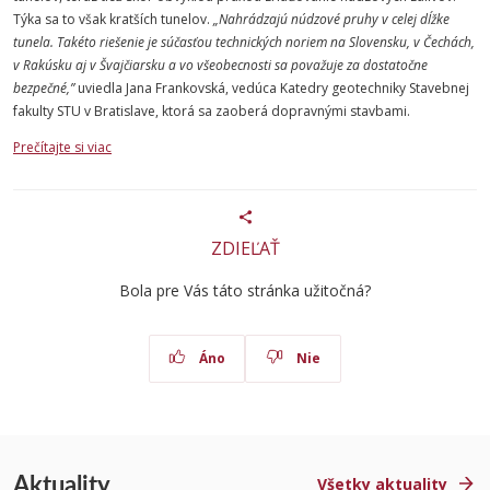
Týka sa to však kratších tunelov.
„Nahrádzajú núdzové pruhy v celej dĺžke
tunela. Takéto riešenie je súčasťou technických noriem na Slovensku, v Čechách,
v Rakúsku aj v Švajčiarsku a vo všeobecnosti sa považuje za dostatočne
bezpečné,”
uviedla Jana Frankovská, vedúca Katedry geotechniky Stavebnej
fakulty STU v Bratislave, ktorá sa zaoberá dopravnými stavbami.
Prečítajte si viac
ZDIEĽAŤ
Bola pre Vás táto stránka užitočná?
Áno
Nie
Aktuality
Všetky aktuality