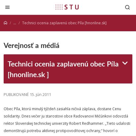
Prejsť na obsah
...
Technici ocenia zaplavenú obec Píla [hnonline.sk]
Verejnosť a médiá
Technici ocenia zaplavenú obec Píla
[hnonline.sk ]
PUBLIKOVANÉ 15. jún 2011
Obec Píla, ktorú minulý týždeň zasiahla ničivá záplava, dostane Cenu
solidarity. Dnes večer ju starostovi obce Radovanovi Mičúnkovi odovzdá
rektor Slovenskej technickej univerzity Robert Redhammer. „Tieto udalosti
demonštrujú potrebu aktívnej protipovodňovej ochrany,“ hovorí o