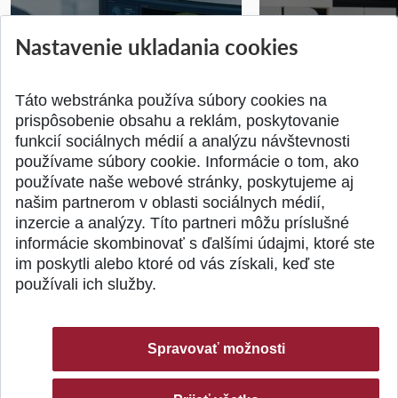
STU získala projekt Horizon
Študentský tím z 
Nastavenie ukladania cookies
Europe na posilnenie
jediný zastupoval 
výskumu AI v oftalmol...
Južnej Kórei
Publikované 31.07.2026
Publikované 27.07.20
Táto webstránka používa súbory cookies na
prispôsobenie obsahu a reklám, poskytovanie
funkcií sociálnych médií a analýzu návštevnosti
používame súbory cookie. Informácie o tom, ako
používate naše webové stránky, poskytujeme aj
našim partnerom v oblasti sociálnych médií,
SPÄŤ NA VRCH
inzercie a analýzy. Títo partneri môžu príslušné
informácie skombinovať s ďalšími údajmi, ktoré ste
im poskytli alebo ktoré od vás získali, keď ste
používali ich služby.
Spravovať možnosti