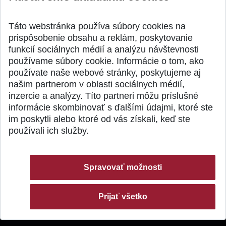
výskumu AI v oftalmol...
Južnej Kórei
Publikované 31.07.2026
Publikované 27.07.20
Táto webstránka používa súbory cookies na
prispôsobenie obsahu a reklám, poskytovanie
funkcií sociálnych médií a analýzu návštevnosti
používame súbory cookie. Informácie o tom, ako
používate naše webové stránky, poskytujeme aj
našim partnerom v oblasti sociálnych médií,
SPÄŤ NA VRCH
inzercie a analýzy. Títo partneri môžu príslušné
informácie skombinovať s ďalšími údajmi, ktoré ste
im poskytli alebo ktoré od vás získali, keď ste
používali ich služby.
Spravovať možnosti
Prijať všetko
© 2026 Slovenská technická univerzita