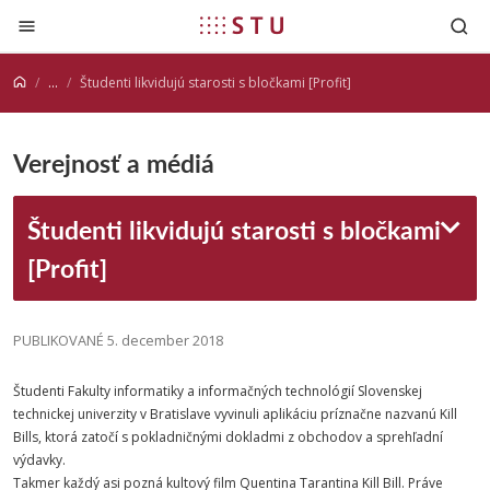
Prejsť na obsah
...
Študenti likvidujú starosti s bločkami [Profit]
Verejnosť a médiá
Študenti likvidujú starosti s bločkami
[Profit]
PUBLIKOVANÉ 5. december 2018
Študenti Fakulty informatiky a informačných technológií Slovenskej
technickej univerzity v Bratislave vyvinuli aplikáciu príznačne nazvanú Kill
Bills, ktorá zatočí s pokladničnými dokladmi z obchodov a sprehľadní
výdavky.
Takmer každý asi pozná kultový film Quentina Tarantina Kill Bill. Práve