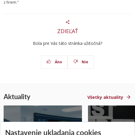
z firiem."
ZDIEĽAŤ
Bola pre Vás táto stránka užitočná?
Áno
Nie
Aktuality
Všetky aktuality
STU získala projekt Horizon
Študentský tím z 
Nastavenie ukladania cookies
Europe na posilnenie
jediný zastupoval 