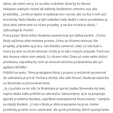
útlme, ale všetci veria, že sa ešte rozbehne. Bola by ho škoda.
Hľadanie reálnych riešení dá niekedy študentom omnoho viac ako
prednášky. ,,Určite je lepšie si vyskúšať veci v praxi, ako sa iba o nich učiť
teoreticky. Naša fakulta sa tým viditeľne riadi, keďže v rámci predmetov je
dosť silné zameranie na rôzne projekty, a nie iba na teóriu okolo,"
zdôrazňuje B. Pecher.
Práca popri škole môže študenta nasmerovať aj k ďalšej kariére. ,,Počas
školy väčšinou ešte nevieme presne, čomu sa chceme venovať. Ale
projekty, prípadne aj práca, nás dokážu usmerniť, zistiť, čo nás baví a
čomu by sme sa chceli venovať. Určite je to tak v mojom prípade. Pred viac
ako dvoma rokmi som netušil, čo chcem robiť. Dnes už mám veľmi dobrú
predstavu. najradšej by som sa venoval niečomu podobnému ako pri
aplikácii Kill Bills."
Priblížiť sa svetu. Téma prepájania školy s praxou a možnosti vycestovať
do zahraničia je pre B. Pechera zložitá. Ako sám hovorí, študoval zatiaľ iba
na Slovensku a porovnávať nevie.
,,Aj z počutia sa mi zdá, že Bratislava je oproti zvyšku Slovenska iný svet,
najmä vďaka úsiliu priblížiť sa zahraničiu. Samozrejme, aj tu sa prejavujú
typické problémy školstva, napríklad nedostatočné financovanie," zamýšľa
sa mladý študent. ,,U nás v škole je silné prepojenie na prax, máme
predmety priamo na to zamerané, ale aj iné predmety, ktoré vyučujú ľudia