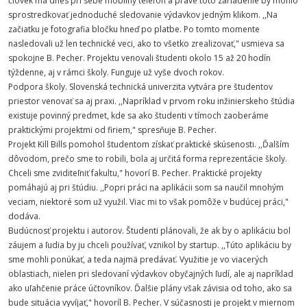
človek má dnes pri sebe mobilný telefón a práve toto zariadenie by mohlo
sprostredkovať jednoduché sledovanie výdavkov jedným klikom. ,,Na
začiatku je fotografia bločku hneď po platbe. Po tomto momente
nasledovali už len technické veci, ako to všetko zrealizovať," usmieva sa
spokojne B. Pecher. Projektu venovali študenti okolo 15 až 20 hodín
týždenne, aj v rámci školy. Funguje už vyše dvoch rokov.
Podpora školy. Slovenská technická univerzita vytvára pre študentov
priestor venovať sa aj praxi. ,,Napríklad v prvom roku inžinierskeho štúdia
existuje povinný predmet, kde sa ako študenti v tímoch zaoberáme
praktickými projektmi od firiem," spresňuje B. Pecher.
Projekt Kill Bills pomohol študentom získať praktické skúsenosti. ,,Ďalším
dôvodom, prečo sme to robili, bola aj určitá forma reprezentácie školy.
Chceli sme zviditeľniť fakultu," hovorí B. Pecher. Praktické projekty
pomáhajú aj pri štúdiu. ,,Popri práci na aplikácii som sa naučil mnohým
veciam, niektoré som už využil. Viac mi to však pomôže v budúcej práci,"
dodáva.
Budúcnosť projektu i autorov. Študenti plánovali, že ak by o aplikáciu bol
záujem a ľudia by ju chceli používať, vznikol by startup. ,,Túto aplikáciu by
sme mohli ponúkať, a teda najmä predávať. Využitie je vo viacerých
oblastiach, nielen pri sledovaní výdavkov obyčajných ľudí, ale aj napríklad
ako uľahčenie práce účtovníkov. Ďalšie plány však závisia od toho, ako sa
bude situácia vyvíjať," hovoríl B. Pecher. V súčasnosti je projekt v miernom