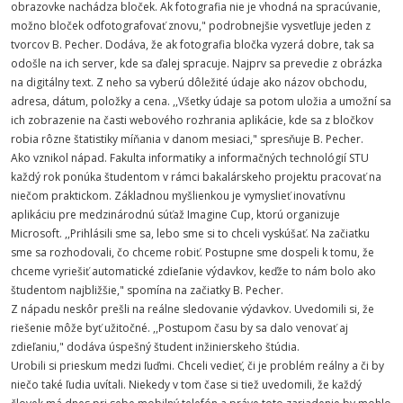
obrazovke nachádza bloček. Ak fotografia nie je vhodná na spracúvanie,
možno bloček odfotografovať znovu," podrobnejšie vysvetľuje jeden z
tvorcov B. Pecher. Dodáva, že ak fotografia bločka vyzerá dobre, tak sa
odošle na ich server, kde sa ďalej spracuje. Najprv sa prevedie z obrázka
na digitálny text. Z neho sa vyberú dôležité údaje ako názov obchodu,
adresa, dátum, položky a cena. ,,Všetky údaje sa potom uložia a umožní sa
ich zobrazenie na časti webového rozhrania aplikácie, kde sa z bločkov
robia rôzne štatistiky míňania v danom mesiaci," spresňuje B. Pecher.
Ako vznikol nápad. Fakulta informatiky a informačných technológií STU
každý rok ponúka študentom v rámci bakalárskeho projektu pracovať na
niečom praktickom. Základnou myšlienkou je vymyslieť inovatívnu
aplikáciu pre medzinárodnú súťaž Imagine Cup, ktorú organizuje
Microsoft. ,,Prihlásili sme sa, lebo sme si to chceli vyskúšať. Na začiatku
sme sa rozhodovali, čo chceme robiť. Postupne sme dospeli k tomu, že
chceme vyriešiť automatické zdieľanie výdavkov, keďže to nám bolo ako
študentom najbližšie," spomína na začiatky B. Pecher.
Z nápadu neskôr prešli na reálne sledovanie výdavkov. Uvedomili si, že
riešenie môže byť užitočné. ,,Postupom času by sa dalo venovať aj
zdieľaniu," dodáva úspešný študent inžinierskeho štúdia.
Urobili si prieskum medzi ľuďmi. Chceli vedieť, či je problém reálny a či by
niečo také ľudia uvítali. Niekedy v tom čase si tiež uvedomili, že každý