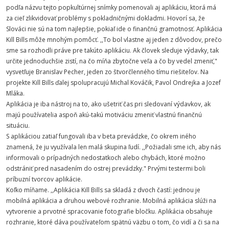
podľa názvu tejto popkultúrnej snímky pomenovali aj aplikáciu, ktorá má
za cieľ zlikvidovať problémy s pokladničnými dokladmi. Hovorí sa, že
Slováci nie sú na tom najlepšie, pokiaľ ide o finančnú gramotnosť. Aplikácia
Kill Bills môže mnohým pomôcť. ,,To bol vlastne aj jeden z dôvodov, prečo
sme sa rozhodli práve pre takúto aplikáciu. Ak človek sleduje výdavky, tak
určite jednoduchšie zistí, na čo míňa zbytočne veľa a čo by vedel zmeniť,"
vysvetľuje Branislav Pecher, jeden zo štvorčlenného tímu riešiteľov. Na
projekte Kill Bills ďalej spolupracujú Michal Kováčik, Pavol Ondrejka a Jozef
Mláka.
Aplikácia je iba nástroj na to, ako ušetriť čas pri sledovaní výdavkov, ak
majú používatelia aspoň akú-takú motiváciu zmeniť vlastnú finančnú
situáciu.
S aplikáciou zatiaľ fungovali iba v beta prevádzke, čo okrem iného
znamená, že ju využívala len malá skupina ľudí. ,,Požiadali sme ich, aby nás
informovali o prípadných nedostatkoch alebo chybách, ktoré možno
odstrániť pred nasadením do ostrej prevádzky." Prvými testermi boli
príbuzní tvorcov aplikácie.
Koľko míňame. ,,Aplikácia Kill Bills sa skladá z dvoch častí: jednou je
mobilná aplikácia a druhou webové rozhranie. Mobilná aplikácia slúži na
vytvorenie a prvotné spracovanie fotografie bločku. Aplikácia obsahuje
rozhranie, ktoré dáva používateľom spätnú väzbu o tom, čo vidí a či sa na