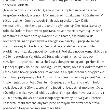
špecifickej oblasti.
„Našim cieľom bude navrhnúť, analyzovať a implementovať riešenia
bezpečnej dohody o tajnom kľúči medzi ad hoc skupinami účastníkov. V
súčasnosti nemáme k dispozícii náhradu protokolu (tzv. Diffie –
Hellmanovho – Merkleho protokolu) na výmenu tajného kľúča, ktorá by
odolala útokom kvantového počítača. Nové riešenia si vyžadujú značné
pamäťové a časové nároky. Navyše nie je známe, aké budú ďalšie
obmedzenia, napr. pamäťové a energetické nároky. V projekte sa náš
medzinárodný tím bude snažiť nájsť akceptovateľné riešenie tohto
problému pri tzv. skupinovej komunikácii. Pod skupinovou komunikáciou si
môžeme predstaviť aj diskusné fóra, kde skupiny nechcú, aby boli
navzájom „odpočúvateľné“ a chcú byť zabezpečené aj voči „prebehlíkom“
z jednej skupiny do druhej. Analógiu vo vojenskej oblasti si dokáže vytvoriť
každý sám,“ hovorí profesor Otokar Grošek. Nejde pritom o prvý projekt
tohto tímu podporený z NATO. Tím už riešil medzinárodný projekt Secure
Implementation of Post-Quantum Cryptography, ktorého cieľom bolo
vyvíjať bezpečné šifry a testovať možnosti ich bezpečnej implementácie.
Výsledky projektu vyvolali ohlas v zahraničí, napr. doc. Pavol Zajac bol v r.
2016 pozvaný do Osla na workshop organizovaný Norwegian Defence
Research Establishment, aby tam pred nórskymi expertmi prezentoval
poznatky o bezpečnej implementácii šifier.