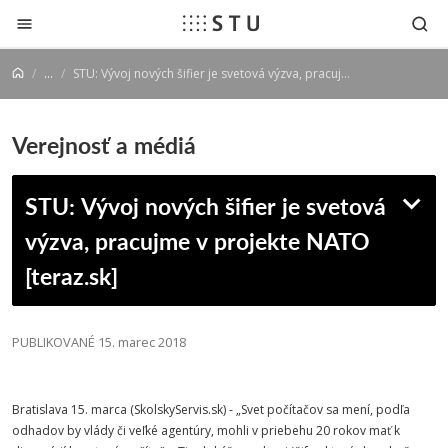
Prejsť na obsah
...
STU: Vývoj nových šifier je svetová výzva, pracujme v projekte NATO [teraz.sk]
Verejnosť a médiá
STU: Vývoj nových šifier je svetová
výzva, pracujme v projekte NATO
[teraz.sk]
PUBLIKOVANÉ 15. marec 2018
Bratislava 15. marca (SkolskyServis.sk) - „Svet počítačov sa mení, podľa
odhadov by vlády či veľké agentúry, mohli v priebehu 20 rokov mať k