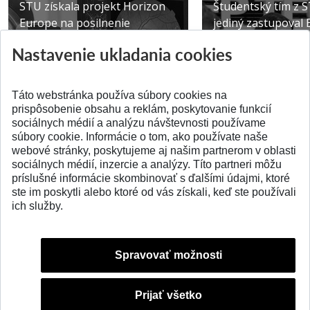
STU získala projekt Horizon
Študentský tím z 
Europe na posilnenie
jediný zastupoval 
výskumu AI v oftalmol...
Južnej Kórei
Nastavenie ukladania cookies
Publikované 31.07.2026
Publikované 27.07.20
Táto webstránka používa súbory cookies na
prispôsobenie obsahu a reklám, poskytovanie funkcií
sociálnych médií a analýzu návštevnosti používame
súbory cookie. Informácie o tom, ako používate naše
webové stránky, poskytujeme aj našim partnerom v oblasti
SPÄŤ NA VRCH
sociálnych médií, inzercie a analýzy. Títo partneri môžu
príslušné informácie skombinovať s ďalšími údajmi, ktoré
ste im poskytli alebo ktoré od vás získali, keď ste používali
ich služby.
Spravovať možnosti
Prijať všetko