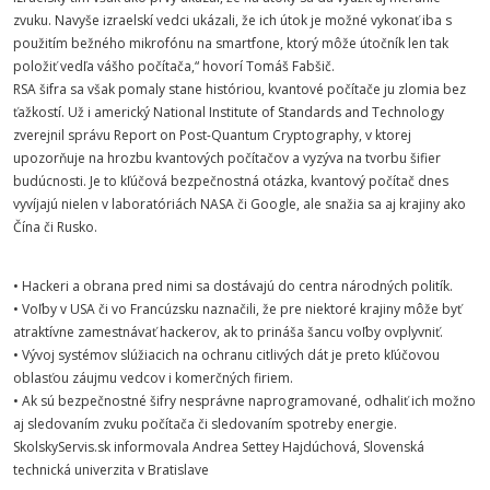
zvuku. Navyše izraelskí vedci ukázali, že ich útok je možné vykonať iba s
použitím bežného mikrofónu na smartfone, ktorý môže útočník len tak
položiť vedľa vášho počítača,“ hovorí Tomáš Fabšič.
RSA šifra sa však pomaly stane históriou, kvantové počítače ju zlomia bez
ťažkostí. Už i americký National Institute of Standards and Technology
zverejnil správu Report on Post-Quantum Cryptography, v ktorej
upozorňuje na hrozbu kvantových počítačov a vyzýva na tvorbu šifier
budúcnosti. Je to kľúčová bezpečnostná otázka, kvantový počítač dnes
vyvíjajú nielen v laboratóriách NASA či Google, ale snažia sa aj krajiny ako
Čína či Rusko.
• Hackeri a obrana pred nimi sa dostávajú do centra národných politík.
• Voľby v USA či vo Francúzsku naznačili, že pre niektoré krajiny môže byť
atraktívne zamestnávať hackerov, ak to prináša šancu voľby ovplyvniť.
• Vývoj systémov slúžiacich na ochranu citlivých dát je preto kľúčovou
oblasťou záujmu vedcov i komerčných firiem.
• Ak sú bezpečnostné šifry nesprávne naprogramované, odhaliť ich možno
aj sledovaním zvuku počítača či sledovaním spotreby energie.
SkolskyServis.sk informovala Andrea Settey Hajdúchová, Slovenská
technická univerzita v Bratislave