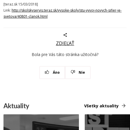
[teraz.sk 15/03/2018]
Link:
http://skolskyservis.teraz.sk/vysoke-skoly/stu-vyvoj-novych-sifier-je-
svetova/40801-clanok.html
ZDIEĽAŤ
Bola pre Vás táto stránka užitočná?
Áno
Nie
Aktuality
Všetky aktuality