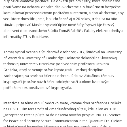
dispozícií kvantové počítače. Tie dokážu prelomiť šifry, ktoré dnes bežne
používame na ochranu citlivých dát. Ak chceme aj v budúcnosti bezpečne
komunikovať prostredníctvom počítačov a internetu, alebo ak chceme, aby
veci, ktoré dnes šifrujeme, boli chránené aj o 20 rokov, treba sa na túto
situáciu pripraviť. Musíme vytvoriť úplne nové šifry,“ vysvetľuje čerstvý
absolvent doktorandského štúdia Tomáš Fabšič z Fakulty elektrotechniky a
informatiky STU v Bratislave.
Tomáš vyhral ocenenie Študentská osobnosť 2017, študoval na University
of Warwick a University of Cambridge. Doktorát dokončil na Slovenskej
technickej univerzite v Bratislave pod vedením profesora Otokara
Grošeka, ktorý sa venuje práve kryptografii – vednej disciplíne
zaoberajúcej sa tvorbou šifier na ochranu údajov. Aktuálnou témou v
kryptografii je práve návrh šifier odolných voči útokom kvantovým
počítačom, tzv. postkvantová kryptografia.
Intenzívne sa téme venujú vedci vo svete, vrátane tímu profesora Grošeka
na FEI STU. Tím teraz zvíťazil v medzinárodnej súťaži, kde je len asi 10%
„acceptance rate“ a púšťa sa do riešenia nového projektu NATO - Science
for Peace and Security: Secure Communication in the Quantum Era. Cieľom
je hľadať nové bezpečné šifrovacie systémy pre postkvantovú éru v