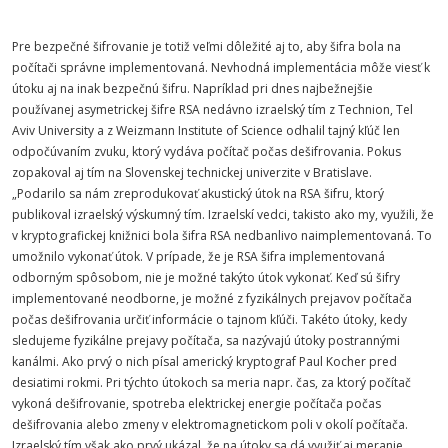
Pre bezpečné šifrovanie je totiž veľmi dôležité aj to, aby šifra bola na
počítači správne implementovaná. Nevhodná implementácia môže viesť k
útoku aj na inak bezpečnú šifru. Napríklad pri dnes najbežnejšie
používanej asymetrickej šifre RSA nedávno izraelský tím z Technion, Tel
Aviv University a z Weizmann Institute of Science odhalil tajný kľúč len
odpočúvaním zvuku, ktorý vydáva počítač počas dešifrovania. Pokus
zopakoval aj tím na Slovenskej technickej univerzite v Bratislave.
„Podarilo sa nám zreprodukovať akustický útok na RSA šifru, ktorý
publikoval izraelský výskumný tím. Izraelskí vedci, takisto ako my, využili, že
v kryptografickej knižnici bola šifra RSA nedbanlivo naimplementovaná. To
umožnilo vykonať útok. V prípade, že je RSA šifra implementovaná
odborným spôsobom, nie je možné takýto útok vykonať. Keď sú šifry
implementované neodborne, je možné z fyzikálnych prejavov počítača
počas dešifrovania určiť informácie o tajnom kľúči. Takéto útoky, kedy
sledujeme fyzikálne prejavy počítača, sa nazývajú útoky postrannými
kanálmi. Ako prvý o nich písal americký kryptograf Paul Kocher pred
desiatimi rokmi. Pri týchto útokoch sa meria napr. čas, za ktorý počítač
vykoná dešifrovanie, spotreba elektrickej energie počítača počas
dešifrovania alebo zmeny v elektromagnetickom poli v okolí počítača.
Izraelský tím však ako prvý ukázal, že na útoky sa dá využiť aj meranie