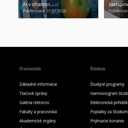
AI v oftalmol...
zastupov
Publikované 31.07.2026
Publikova
O univerzite
Štúdium
Základné informácie
Študijné programy
Tlačové správy
Harmonogram štúdi
Galéria rektorov
Elektronická prihláš
Fakulty a pracoviská
Poplatky za štúdium
Akademické orgány
Prijímacie konanie