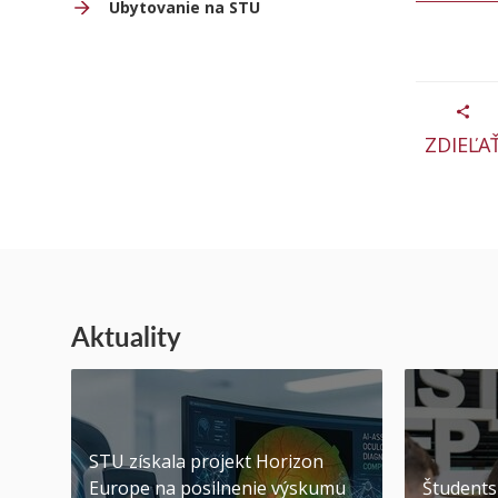
Ubytovanie na STU
ZDIEĽA
Aktuality
STU získala projekt Horizon
Europe na posilnenie výskumu
Študents