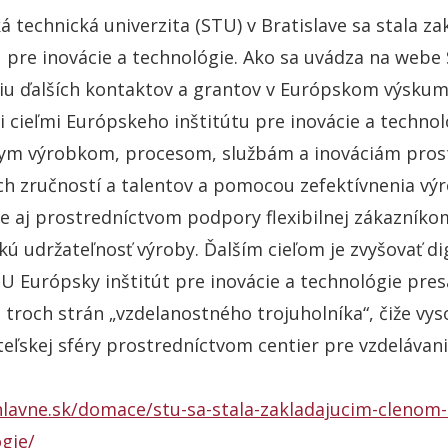
á technická univerzita (STU) v Bratislave sa stala 
u pre inovácie a technológie. Ako sa uvádza na webe
iu ďalších kontaktov a grantov v Európskom výsku
 cieľmi Európskeho inštitútu pre inovácie a techno
ym výrobkom, procesom, službám a inováciám pros
h zručností a talentov a pomocou zefektívnenia výr
e aj prostredníctvom podpory flexibilnej zákazníkom
kú udržateľnosť výroby. Ďalším cieľom je zvyšovať di
U Európsky inštitút pre inovácie a technológie pre
 troch strán „vzdelanostného trojuholníka“, čiže vy
eľskej sféry prostredníctvom centier pre vzdelávanie
hlavne.sk/domace/stu-sa-stala-zakladajucim-clenom-
gie/