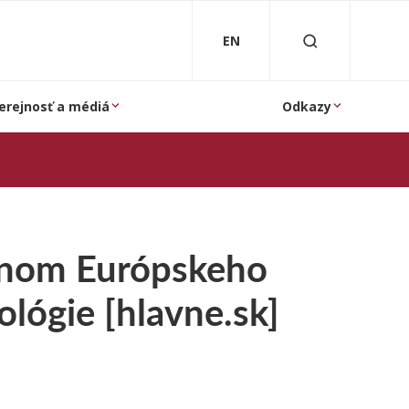
EN
erejnosť a médiá
Odkazy
lenom Európskeho
ológie [hlavne.sk]