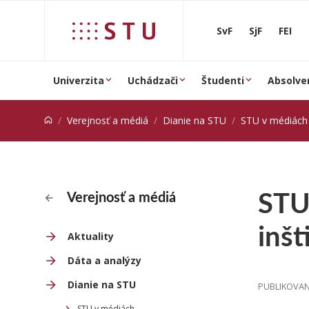
Prejsť na obsah
SvF
SjF
FEI
Univerzita
Uchádzači
Študenti
Absolve
Verejnosť a médiá
Dianie na STU
STU v médiách
STU
Verejnosť a médiá
inšt
Aktuality
Dáta a analýzy
Dianie na STU
PUBLIKOVAN
STU v médiách