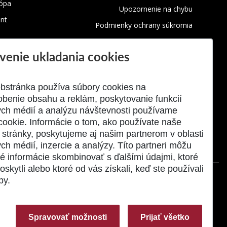
rópa
Upozornenie na chybu
nt
Podmienky ochrany súkromia
Využívanie cookies
venie ukladania cookies
Oznamovanie protispoločenskej
činnosti
bstránka používa súbory cookies na
obenie obsahu a reklám, poskytovanie funkcií
ych médií a analýzu návštevnosti používame
cookie. Informácie o tom, ako používate naše
stránky, poskytujeme aj našim partnerom v oblasti
ch médií, inzercie a analýzy. Títo partneri môžu
né informácie skombinovať s ďalšími údajmi, ktoré
oskytli alebo ktoré od vás získali, keď ste používali
by.
Spravovať možnosti
Prijať všetko