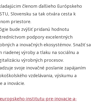
zakladajúcim členom ďalšieho Európskeho
 STU, Slovensku sa tak otvára cesta k
mnom priestore.
lógie bude zvýšiť pridanú hodnotu
tredníctvom podpory excelentných
obných a inovačných ekosystémov. Snažiť sa
 riadenej výroby a tlaku na sociálnu a
gitalizáciu výrobných procesov.
sadzuje svoje inovačné poslanie zapájaním
sokoškolského vzdelávania, výskumu a
 a inovácie.
europskeho-institutu-pre-inovacie-a-