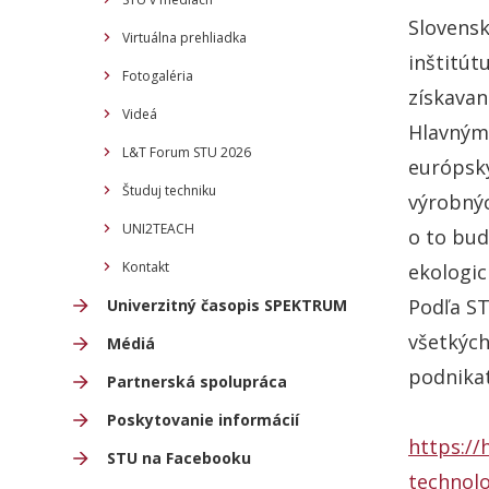
Slovensk
Virtuálna prehliadka
inštitút
Fotogaléria
získavan
Videá
Hlavnými
L&T Forum STU 2026
európsk
Študuj techniku
výrobnýc
UNI2TEACH
o to bud
Kontakt
ekologic
Podľa ST
Univerzitný časopis SPEKTRUM
všetkých
Médiá
podnikat
Partnerská spolupráca
Poskytovanie informácií
https://
STU na Facebooku
technolo