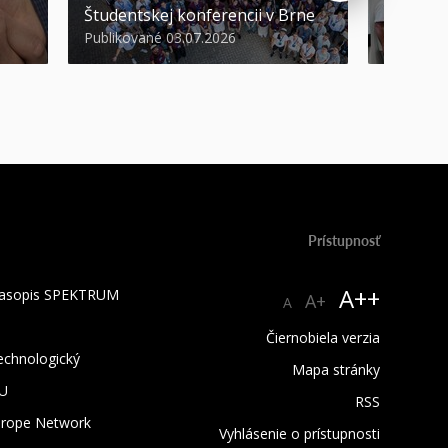
Študentskej konferencii v Brne
športov
Publikované 03.07.2026
Publikova
Prístupnosť
A++
 časopis SPEKTRUM
A+
A
Čiernobiela verzia
technologický
Mapa stránky
TU
RSS
urope Network
Vyhlásenie o prístupnosti