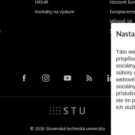
HRS4R
Horizont Eu
Kontakty na výskum
Europlaceme
MŠVVaŠ SR
m
SRK
Nasta
Táto we
prispôs
sociáln
súbory 
webové 
sociálny
prísluš
ste im p
ich služ
© 2026 Slovenská technická univerzita