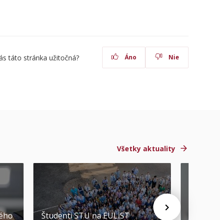
ás táto stránka užitočná?
Áno
Nie
Všetky aktuality
STU ocen
kého
Študenti STU na EULiST
najúspeš