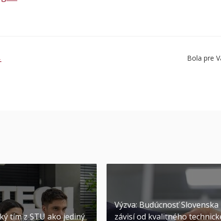
Bola pre V
Ť
Výzva: Budúcnosť Slovenska
ký tím z STU ako jediný
závisí od kvalitného technic