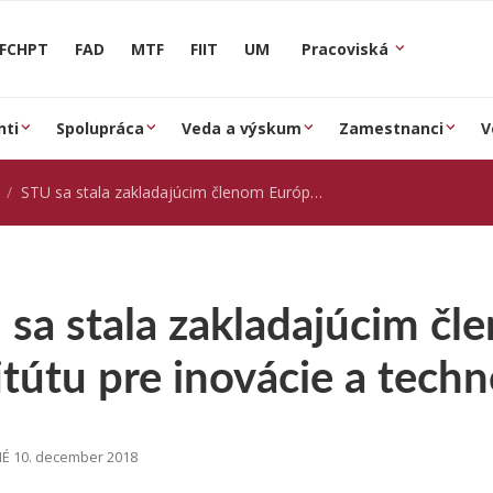
FCHPT
FAD
MTF
FIIT
UM
Pracoviská
nti
Spolupráca
Veda a výskum
Zamestnanci
V
STU sa stala zakladajúcim členom Európskeho inštitútu pre inovácie a technológie [hlavne.sk]
 sa stala zakladajúcim č
itútu pre inovácie a techn
É 10. december 2018