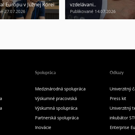
al Európu v Južnej Kórei
vzdelávani...
né 27.07.2026
Publikované 14.07.2026
Spolupráca
Odkazy
Medzinárodná spolupráca
Univerzitný
a
Výskumné pracoviská
Press kit
ka
Výskumná spolupráca
Univerzitný 
Partnerská spolupráca
inkubátor S
Inovácie
Enterprise E