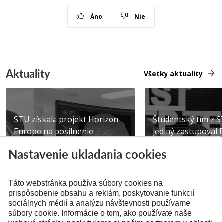
Áno
Nie
Aktuality
Všetky aktuality
STU získala projekt Horizon
Študentský tím z 
Europe na posilnenie
jediný zastupoval 
výskumu AI v oftalmol...
Južnej Kórei
Nastavenie ukladania cookies
Publikované 31.07.2026
Publikované 27.07.20
Táto webstránka používa súbory cookies na
prispôsobenie obsahu a reklám, poskytovanie funkcií
sociálnych médií a analýzu návštevnosti používame
súbory cookie. Informácie o tom, ako používate naše