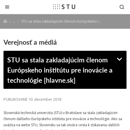
Prejsť na obsah
...
STU sa stala zakladajúcim členom Európskeho inštitútu pre inovácie a technológie [hlavne.sk]
Verejnosť a médiá
STU sa stala zakladajúcim členom
Európskeho inštitútu pre inovácie a
technológie [hlavne.sk]
PUBLIKOVANÉ 10. december 2018
Slovenská technická univerzita (STU) v Bratislave sa stala zakladajúcim
členom ďalšieho Európskeho inštitútu pre inovácie a technológie. Ako sa
uvádza na webe STU, Slovensku sa tak otvára cesta k získavaniu ďalších