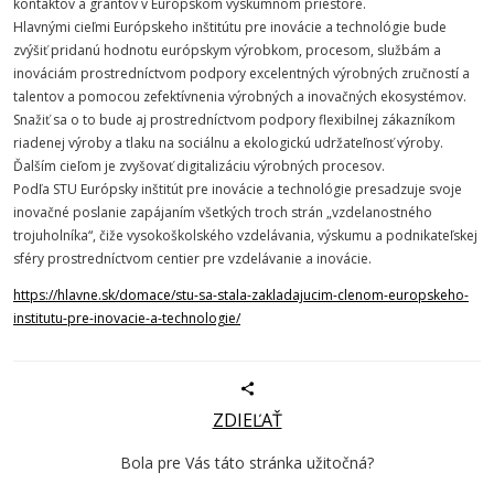
kontaktov a grantov v Európskom výskumnom priestore.
Hlavnými cieľmi Európskeho inštitútu pre inovácie a technológie bude
zvýšiť pridanú hodnotu európskym výrobkom, procesom, službám a
inováciám prostredníctvom podpory excelentných výrobných zručností a
talentov a pomocou zefektívnenia výrobných a inovačných ekosystémov.
Snažiť sa o to bude aj prostredníctvom podpory flexibilnej zákazníkom
riadenej výroby a tlaku na sociálnu a ekologickú udržateľnosť výroby.
Ďalším cieľom je zvyšovať digitalizáciu výrobných procesov.
Podľa STU Európsky inštitút pre inovácie a technológie presadzuje svoje
inovačné poslanie zapájaním všetkých troch strán „vzdelanostného
trojuholníka“, čiže vysokoškolského vzdelávania, výskumu a podnikateľskej
sféry prostredníctvom centier pre vzdelávanie a inovácie.
https://hlavne.sk/domace/stu-sa-stala-zakladajucim-clenom-europskeho-
institutu-pre-inovacie-a-technologie/
ZDIEĽAŤ
Bola pre Vás táto stránka užitočná?