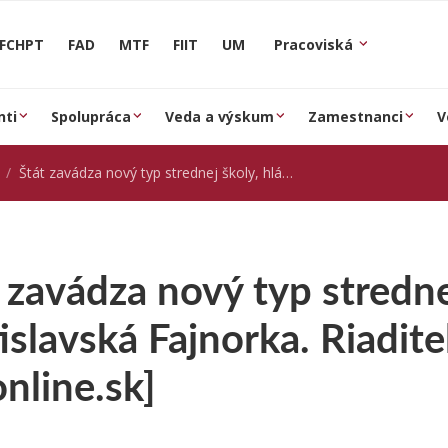
FCHPT
FAD
MTF
FIIT
UM
Pracoviská
nti
Spolupráca
Veda a výskum
Zamestnanci
V
Štát zavádza nový typ strednej školy, hlási sa aj bratislavská Fajnorka. Riaditeľ: Vychováme žolíkov [hnonline.sk]
 zavádza nový typ strednej
islavská Fajnorka. Riadit
nline.sk]