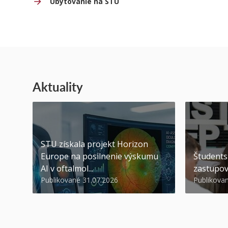
Ubytovanie na STU
Aktuality
STU získala projekt Horizon
Europe na posilnenie výskumu
Študents
AI v oftalmol...
zastupov
Publikované 31.07.2026
Publikova