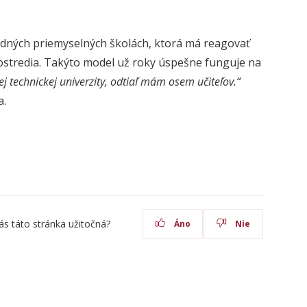
edných priemyselných školách, ktorá má reagovať
prostredia. Takýto model už roky úspešne funguje na
j technickej univerzity, odtiaľ mám osem učiteľov.“
a.
ás táto stránka užitočná?
Áno
Nie