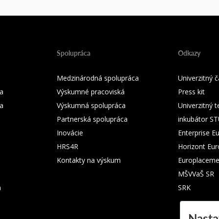
Spolupráca
Odkazy
Medzinárodná spolupráca
Univerzitný
a
Výskumné pracoviská
Press kit
ka
Výskumná spolupráca
Univerzitný 
Partnerská spolupráca
inkubátor S
Inovácie
Enterprise E
HRS4R
Horizont Eu
Kontakty na výskum
Europlaceme
MŠVVaŠ SR
m
SRK
Nasta