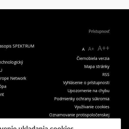
Prístupnosť
 časopis SPEKTRUM
A++
A+
A
Čiernobiela verzia
technologický
Mapa stránky
TU
RSS
urope Network
Vyhlásenie o prístupnosti
rópa
Upozornenie na chybu
nt
Podmienky ochrany súkromia
Využívanie cookies
Oznamovanie protispoločenskej
činnosti
venie ukladania cookies