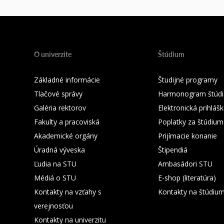
O univerzite
Štúdium
Základné informácie
Študijné programy
Tlačové správy
Harmonogram štúdi
Galéria rektorov
Elektronická prihláš
Fakulty a pracoviská
Poplatky za štúdium
Akademické orgány
Prijímacie konanie
Úradná výveska
Štipendiá
Ľudia na STU
Ambasádori STU
Médiá o STU
E-shop (literatúra)
Kontakty na vzťahy s
Kontakty na štúdiu
verejnosťou
Kontakty na univerzitu