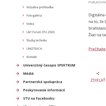
PUBLIKOVANÉ
Virtuálna prehliadka
Digitálna
Fotogaléria
na to, že
Videá
bratislav
L&T Forum STU 2026
Žiaci sa 
Študuj techniku
Prečítajte 
UNI2TEACH
Kontakt
Univerzitný časopis SPEKTRUM
Médiá
ZDIEĽAŤ
Partnerská spolupráca
Poskytovanie informácií
STU na Facebooku