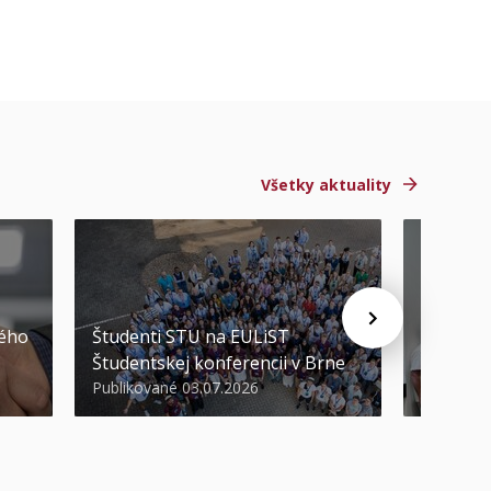
Všetky aktuality
STU ocen
kého
Študenti STU na EULiST
najúspeš
Študentskej konferencii v Brne
športov
Publikované 03.07.2026
Publikova