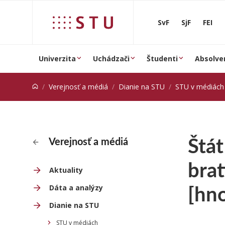
Prejsť na obsah
SvF
SjF
FEI
Univerzita
Uchádzači
Študenti
Absolve
Verejnosť a médiá
Dianie na STU
STU v médiách
Štát
Verejnosť a médiá
brat
Aktuality
[hno
Dáta a analýzy
Dianie na STU
STU v médiách