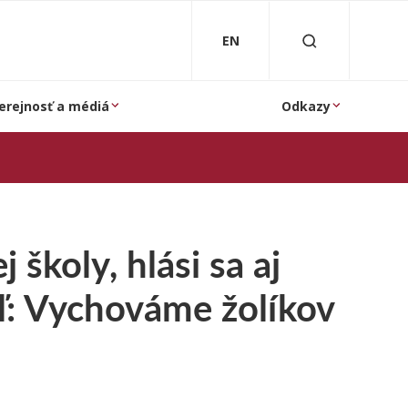
EN
erejnosť a médiá
Odkazy
 školy, hlási sa aj
eľ: Vychováme žolíkov