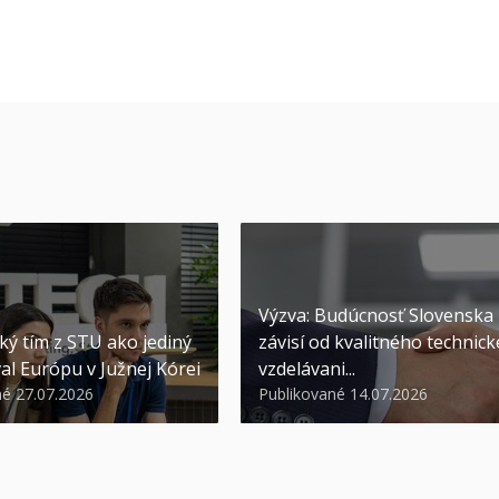
Výzva: Budúcnosť Slovenska
ký tím z STU ako jediný
závisí od kvalitného technic
al Európu v Južnej Kórei
vzdelávani...
né 27.07.2026
Publikované 14.07.2026