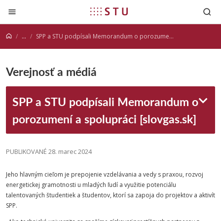
Prejsť na obsah
...
SPP a STU podpísali Memorandum o porozumení a spolupráci [slovgas.sk]
Verejnosť a médiá
SPP a STU podpísali Memorandum o
porozumení a spolupráci [slovgas.sk]
PUBLIKOVANÉ 28. marec 2024
Jeho hlavným cieľom je prepojenie vzdelávania a vedy s praxou, rozvoj
energetickej gramotnosti u mladých ľudí a využitie potenciálu
talentovaných študentiek a študentov, ktorí sa zapoja do projektov a aktivít
SPP.