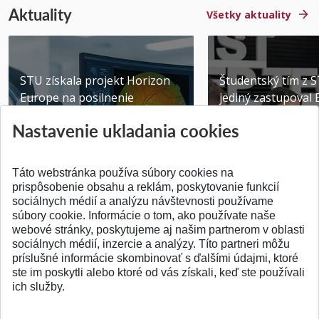
Aktuality
Všetky aktuality
STU získala projekt Horizon
Študentský tím z 
Europe na posilnenie
jediný zastupoval 
výskumu AI v oftalmol...
Južnej Kórei
Nastavenie ukladania cookies
Publikované 31.07.2026
Publikované 27.07.20
Táto webstránka používa súbory cookies na
prispôsobenie obsahu a reklám, poskytovanie funkcií
sociálnych médií a analýzu návštevnosti používame
súbory cookie. Informácie o tom, ako používate naše
webové stránky, poskytujeme aj našim partnerom v oblasti
SPÄŤ NA VRCH
sociálnych médií, inzercie a analýzy. Títo partneri môžu
príslušné informácie skombinovať s ďalšími údajmi, ktoré
ste im poskytli alebo ktoré od vás získali, keď ste používali
ich služby.