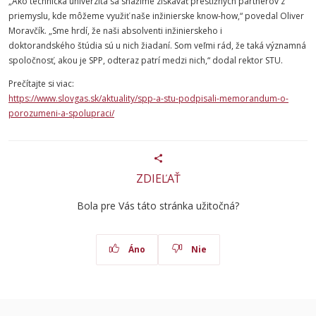
„Ako technická univerzita sa snažíme získavať prestížnych partnerov z
priemyslu, kde môžeme využiť naše inžinierske know-how,“ povedal O
liver
Moravčík
. „Sme hrdí, že naši absolventi inžinierskeho i
doktorandského štúdia sú u nich žiadaní. Som veľmi rád, že taká významná
spoločnosť, akou je SPP, odteraz patrí medzi nich,“ dodal
rektor
STU
.
Prečítajte si viac:
https://www.slovgas.sk/aktuality/spp-a-stu-podpisali-memorandum-o-
porozumeni-a-spolupraci/
ZDIEĽAŤ
Bola pre Vás táto stránka užitočná?
Áno
Nie